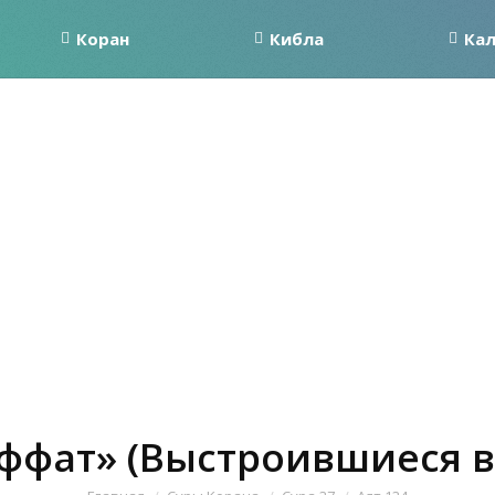
Коран
Кибла
Ка
аффат» (Выстроившиеся в 
Вы здесь: