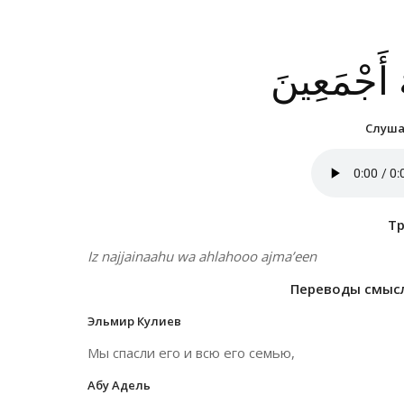
َهُ أَجْمَعِينَ
Слушат
Т
Iz najjainaahu wa ahlahooo ajma’een
Переводы смысло
Эльмир Кулиев
Мы спасли его и всю его семью,
Абу Адель