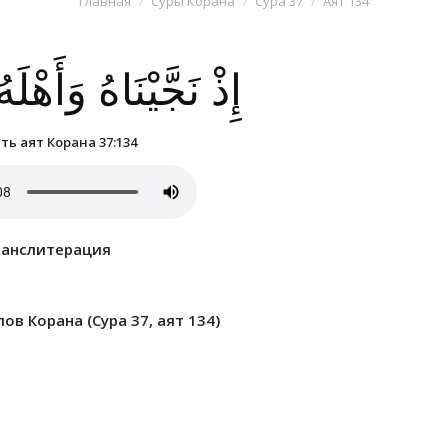
Главная
Суры Корана
Сура 37
Аят 134
إِذْ نَجَّيْنَاهُ وَأَهْل
ь аят Корана 37:134
ранслитерация
в Корана (Сура 37, аят 134)