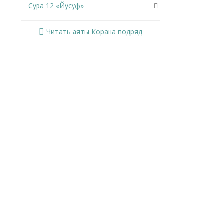
Сура 12 «Йусуф»
Сура 13 «Ар-Раад»
Читать аяты Корана подряд
Сура 14 «Ибрахим»
Сура 15 «Аль-Хиджр»
Сура 16 «Ан-Нахль»
Сура 17 «Аль-Исра»
Сура 18 «Аль-Кахф»
Сура 19 «Марьям»
Сура 20 «Та Ха»
Сура 21 «Аль-Анбийа»
Сура 22 «Аль-Хаджж»
Сура 23 «Аль-Муминун»
Сура 24 «Ан-Нур»