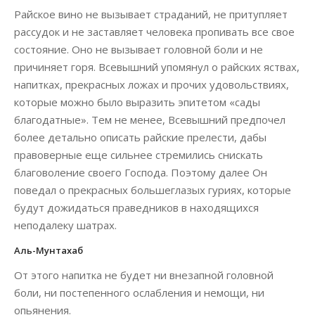
Райское вино не вызывает страданий, не притупляет
рассудок и не заставляет человека пропивать все свое
состояние. Оно не вызывает головной боли и не
причиняет горя. Всевышний упомянул о райских яствах,
напитках, прекрасных ложах и прочих удовольствиях,
которые можно было выразить эпитетом «сады
благодатные». Тем не менее, Всевышний предпочел
более детально описать райские прелести, дабы
правоверные еще сильнее стремились снискать
благоволение своего Господа. Поэтому далее Он
поведал о прекрасных большеглазых гуриях, которые
будут дожидаться праведников в находящихся
неподалеку шатрах.
Аль-Мунтахаб
От этого напитка не будет ни внезапной головной
боли, ни постепенного ослабления и немощи, ни
опьянения.