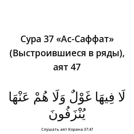
Сура 37 «Ас-Саффат»
(Выстроившиеся в ряды),
аят 47
Вы здесь:
لَا فِيهَا غَوْلٌ وَلَا هُمْ عَنْهَا
يُنْزَفُونَ
Слушать аят Корана 37:47