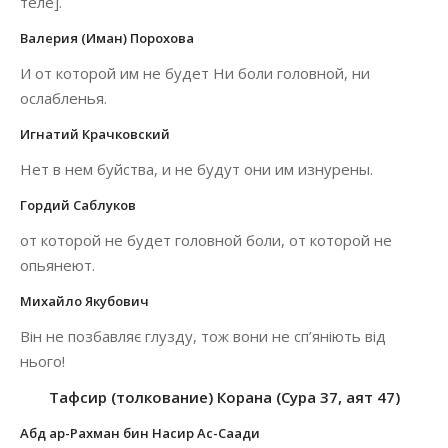
теле].
Валерия (Иман) Порохова
И от которой им не будет Ни боли головной, ни
ослабленья.
Игнатий Крачковский
Нет в нем буйства, и не будут они им изнурены.
Гордий Саблуков
от которой не будет головной боли, от которой не
опьянеют.
Михайло Якубович
Він не позбавляє глузду, тож вони не сп’яніють від
нього!
Тафсир (толкование) Корана (Сура 37, аят 47)
Абд ар-Рахман бин Насир Ас-Саади