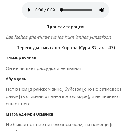
Транслитерация
Laa feehaa ghawlunw wa laa hum ‘anhaa yunzafoon
Переводы смыслов Корана (Сура 37, аят 47)
Эльмир Кулиев
Он не лишает рассудка и не пьянит.
Абу Адель
Нет в нем [в райском вине] буйства [оно не затмевает
разум] (в отличии от вина в этом мире), и не пьянеют
они от него.
Магомед-Нури Османов
Не бывает от нее ни головной боли, ни немощи [в