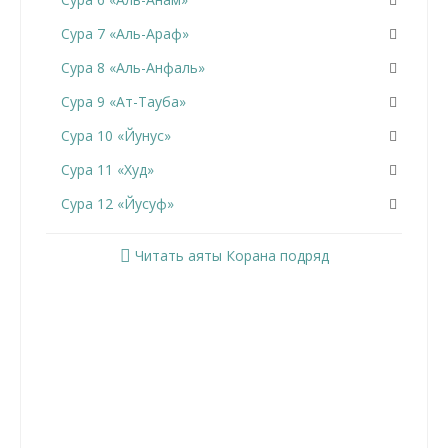
Сура 7 «Аль-Араф»
Сура 8 «Аль-Анфаль»
Сура 9 «Ат-Тауба»
Сура 10 «Йунус»
Сура 11 «Худ»
Сура 12 «Йусуф»
Сура 13 «Ар-Раад»
Читать аяты Корана подряд
Сура 14 «Ибрахим»
Сура 15 «Аль-Хиджр»
Сура 16 «Ан-Нахль»
Сура 17 «Аль-Исра»
Сура 18 «Аль-Кахф»
Сура 19 «Марьям»