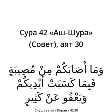
Сура 42 «Аш-Шура»
(Совет), аят 30
Вы здесь:
وَمَا أَصَابَكُمْ مِنْ مُصِيبَةٍ
فَبِمَا كَسَبَتْ أَيْدِيكُمْ
وَيَعْفُو عَنْ كَثِيرٍ
Слушать аят Корана 42:30