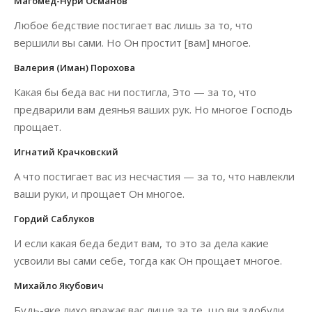
Магомед-Нури Османов
Любое бедствие постигает вас лишь за то, что
вершили вы сами. Но Он простит [вам] многое.
Валерия (Иман) Порохова
Какая бы беда вас ни постигла, Это — за то, что
предварили вам деянья ваших рук. Но многое Господь
прощает.
Игнатий Крачковский
А что постигает вас из несчастия — за то, что навлекли
ваши руки, и прощает Он многое.
Гордий Саблуков
И если какая беда бедит вам, то это за дела какие
усвоили вы сами себе, тогда как Он прощает многое.
Михайло Якубович
Будь-яке лихо вражає вас лише за те, що ви здобули