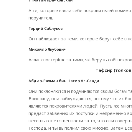
Игнатий Крачковский
А те, которые взяли себе покровителей помимо 
поручитель.
Гордий Саблуков
Он наблюдает за теми, которые берут себе в по
Михайло Якубович
Аллаг спостерігає за тими, які беруть собі покро
Тафсир (толкова
Абд ар-Рахман бин Насир Ас-Саади
Они поклоняются и подчиняются своим богам та
Воистину, они заблуждаются, потому что их бо
являются покровителями людей. Пусть же много
предаст забвению их поступки и непременно во
несешь ответственности за то, что они совер
Господа, и ты выполнил свою миссию. Затем Вс