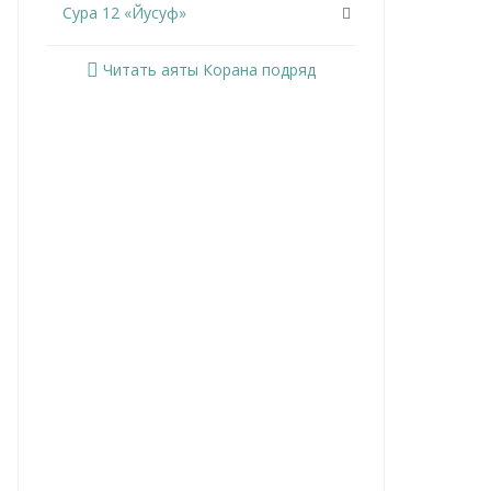
Сура 12 «Йусуф»
Сура 13 «Ар-Раад»
Читать аяты Корана подряд
Сура 14 «Ибрахим»
Сура 15 «Аль-Хиджр»
Сура 16 «Ан-Нахль»
Сура 17 «Аль-Исра»
Сура 18 «Аль-Кахф»
Сура 19 «Марьям»
Сура 20 «Та Ха»
Сура 21 «Аль-Анбийа»
Сура 22 «Аль-Хаджж»
Сура 23 «Аль-Муминун»
Сура 24 «Ан-Нур»