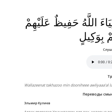
يَاءَ اللَّهُ حَفِيظٌ عَلَيْهِمْ
مْ بِوَكِيلٍ
Слуша
Т
Wallazeenat takhazoo min dooniheee awliyaaa’al l
Переводы смысл
Эльмир Кулиев
Аллах является Хранителем для тех, которые 