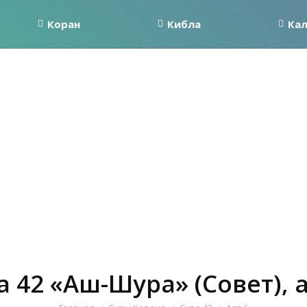
Коран
Кибла
Ка
а 42 «Аш-Шура» (Совет), а
Вы здесь: