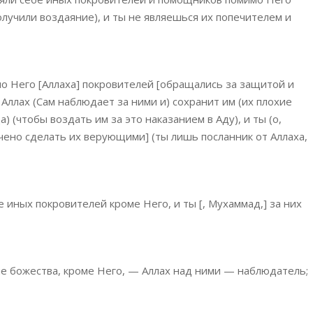
олучили воздаяние), и ты не являешься их попечителем и
мо Него [Аллаха] покровителей [обращались за защитой и
ллах (Сам наблюдает за ними и) сохранит им (их плохие
) (чтобы воздать им за это наказанием в Аду), и ты (о,
учено сделать их верующими] (ты лишь посланник от Аллаха,
е иных покровителей кроме Него, и ты [, Мухаммад,] за них
ие божества, кроме Него, — Аллах над ними — наблюдатель;