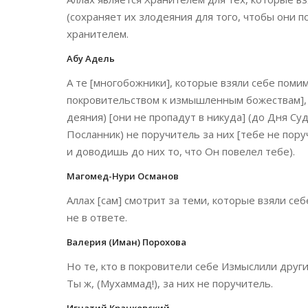
(сохраняет их злодеяния для того, чтобы они п
хранителем.
Абу Адель
А те [многобожники], которые взяли себе поми
покровительством к измышленным божествам], А
деяния) [они не пропадут в никуда] (до Дня Суда
Посланник) не поручитель за них [тебе не пор
и доводишь до них то, что Он повелел тебе).
Магомед-Нури Османов
Аллах [сам] смотрит за теми, которые взяли себ
не в ответе.
Валерия (Иман) Порохова
Но те, кто в покровители себе Измыслили друг
Ты ж, (Мухаммад!), за них не поручитель.