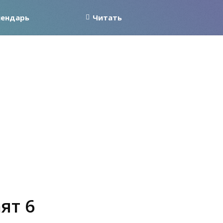
лендарь
Читать
ят 6