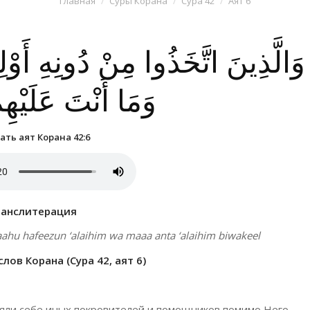
Главная
Суры Корана
Сура 42
Аят 6
وَالَّذِينَ اتَّخَذُوا مِنْ دُونِهِ أَوْلِ
وَمَا أَنْتَ عَلَيْهِ
ть аят Корана 42:6
ранслитерация
aahu hafeezun ‘alaihim wa maaa anta ‘alaihim biwakeel
ов Корана (Сура 42, аят 6)
взяли себе иных покровителей и помощников помимо Него