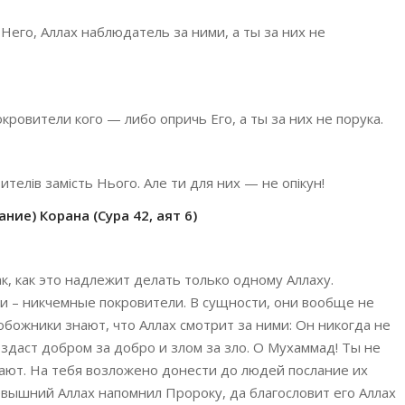
Него, Аллах наблюдатель за ними, а ты за них не
кровители кого — либо опричь Его, а ты за них не порука.
вителів замість Нього. Але ти для них — не опікун!
ние) Корана (Сура 42, аят 6)
к, как это надлежит делать только одному Аллаху.
ги – никчемные покровители. В сущности, они вообще не
божники знают, что Аллах смотрит за ними: Он никогда не
здаст добром за добро и злом за зло. О Мухаммад! Ты не
шают. На тебя возложено донести до людей послание их
евышний Аллах напомнил Пророку, да благословит его Аллах