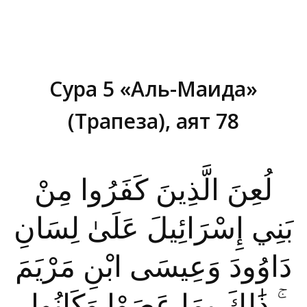
Сура 5 «Аль-Маида»
(Трапеза), аят 78
Вы здесь:
لُعِنَ الَّذِينَ كَفَرُوا مِنْ
بَنِي إِسْرَائِيلَ عَلَىٰ لِسَانِ
دَاوُودَ وَعِيسَى ابْنِ مَرْيَمَ
ۚ ذَٰلِكَ بِمَا عَصَوْا وَكَانُوا