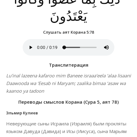
يَعْتَدُونَ
Слушать аят Корана 5:78
Транслитерация
Lu’inal lazeena kafaroo mim Baneee israaa’eela ‘alaa lisaani
Daawooda wa ‘Eesab ni Maryam; zaalika bimaa ‘asaw wa
kaanoo ya tadoon
Переводы смыслов Корана (Сура 5, аят 78)
Эльмир Кулиев
Неверующие сыны Исраила (Израиля) были прокляты
языком Давуда (Давида) и Исы (Иисуса), сына Марьям