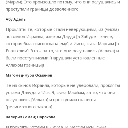
(Марии). Это произошло потому, что они ослушались и
преступали границы дозволенного.
Абу Адель
Прокляты те, которые стали неверующими, из (числа)
потомков Исраила, языком Дауда [в Забуре – книге,
которая была ниспослана ему] и Иисы, сына Марьям [в
Евангелии]! Это – за то, что они ослушались (Аллаха) и
были преступниками [нарушали установленные
Аллахом границы]!
Магомед-Нури Османов
Те из сынов Исраила, которые не уверовали, прокляты
устами Давуда и ‘Исы Э, сына Марйам, за то, что они
ослушались [Аллаха] и преступили границы
[религиозного закона].
Валерия (Иман) Порохова
И прокляты устами и Дауда, И Мессии Исы, сына