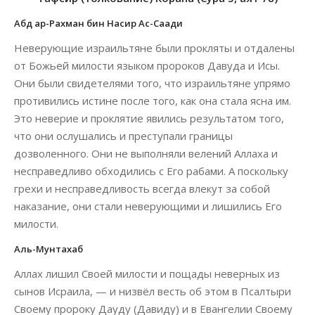
Абд ар-Рахман бин Насир Ас-Саади
Неверующие израильтяне были прокляты и отдалены
от Божьей милости языком пророков Давуда и Исы.
Они были свидетелями того, что израильтяне упрямо
противились истине после того, как она стала ясна им.
Это неверие и проклятие явились результатом того,
что они ослушались и преступали границы
дозволенного. Они не выполняли велений Аллаха и
несправедливо обходились с Его рабами. А поскольку
грехи и несправедливость всегда влекут за собой
наказание, они стали неверующими и лишились Его
милости.
Аль-Мунтахаб
Аллах лишил Своей милости и пощады неверных из
сынов Исраила, — и низвёл весть об этом в Псалтыри
Своему пророку Дауду (Давиду) и в Евангелии Своему