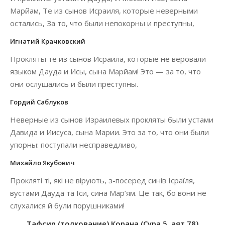
Марйам, Те из сынов Исраиля, которые неверными
остались, За то, что были непокорны и преступны,
Игнатий Крачковский
Прокляты те из сынов Исраила, которые не веровали
языком Дауда и Исы, сына Марйам! Это — за то, что
они ослушались и были преступны.
Гордий Саблуков
Неверные из сынов Израилевых прокляты были устами
Давида и Иисуса, сына Марии. Это за то, что они были
упорны: поступали несправедливо,
Михайло Якубович
Прокляті ті, які не вірують, з-посеред синів Ісраїля,
вустами Дауда та Іси, сина Мар’ям. Це так, бо вони не
слухалися й були порушниками!
Тафсир (толкование) Корана (Сура 5, аят 78)