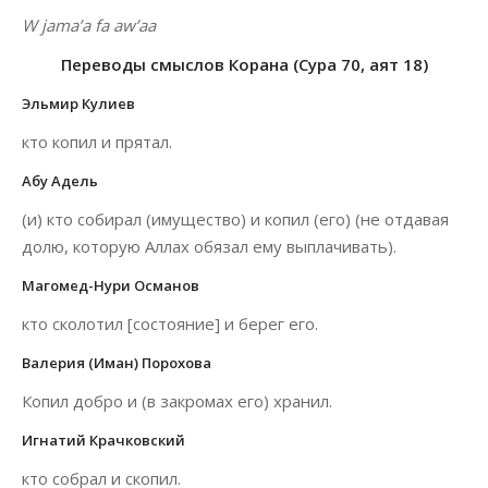
W jama’a fa aw’aa
Переводы смыслов Корана (Сура 70, аят 18)
Эльмир Кулиев
кто копил и прятал.
Абу Адель
(и) кто собирал (имущество) и копил (его) (не отдавая
долю, которую Аллах обязал ему выплачивать).
Магомед-Нури Османов
кто сколотил [состояние] и берег его.
Валерия (Иман) Порохова
Копил добро и (в закромах его) хранил.
Игнатий Крачковский
кто собрал и скопил.