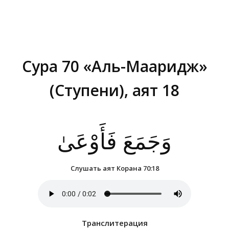
Сура 70 «Аль-Мааридж»
(Ступени), аят 18
Вы здесь:
وَجَمَعَ فَأَوْعَىٰ
Слушать аят Корана 70:18
Транслитерация