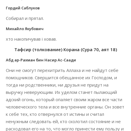
Гордий Саблуков
Собирал и прятал.
Михайло Якубович
хто накопичував і ховав.
Тафсир (толкование) Корана (Сура 70, аят 18)
Абд ар-Рахман бин Насир Ас-Саади
Они не смогут перехитрить Аллаха и не найдут себе
помощников. Свершится обещанное их Господом, и
тогда ни родственники, ни друзья не придут на
выручку неверующим. Их уделом станет пылающий
адский огонь, который опаляет своим жаром все части
человеческого тела и все внутренние органы. Он зовет
к себе тех, кто отвернулся от истины и считал
ненужным следовать ей, кто сколотил состояние и не
расходовал его на то, что могло принести ему пользу и