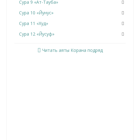
Сура 9 «Ат-Тауба»
Сура 10 «Йунус»
Сура 11 «Худ»
Сура 12 «Йусуф»
Сура 13 «Ар-Раад»
Читать аяты Корана подряд
Сура 14 «Ибрахим»
Сура 15 «Аль-Хиджр»
Сура 16 «Ан-Нахль»
Сура 17 «Аль-Исра»
Сура 18 «Аль-Кахф»
Сура 19 «Марьям»
Сура 20 «Та Ха»
Сура 21 «Аль-Анбийа»