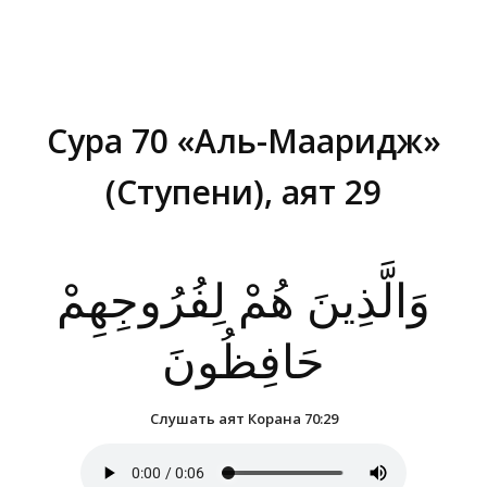
Сура 70 «Аль-Мааридж»
(Ступени), аят 29
Вы здесь:
وَالَّذِينَ هُمْ لِفُرُوجِهِمْ
حَافِظُونَ
Слушать аят Корана 70:29