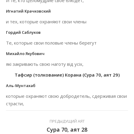
И те, кто целомудрие свое блюдет,
Игнатий Крачковский
и тех, которые охраняют свои члены
Гордий Саблуков
Те, которые свои половые члены берегут
Михайло Якубович
які закривають свою наготу від усіх,
Тафсир (толкование) Корана (Сура 70, аят 29)
Аль-Мунтахаб
которые охраняют свою добродетель, сдерживая свои
страсти,
ПРЕДЫДУЩИЙ АЯТ
Сура 70, аят 28