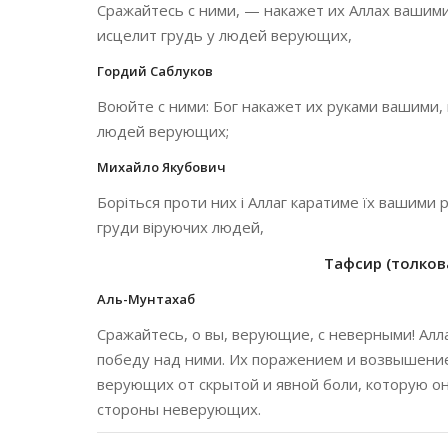
Сражайтесь с ними, — накажет их Аллах вашими 
исцелит грудь у людей верующих,
Гордий Саблуков
Воюйте с ними: Бог накажет их руками вашими, 
людей верующих;
Михайло Якубович
Боріться проти них і Аллаг каратиме їх вашими р
груди віруючих людей,
Тафсир (толкова
Аль-Мунтахаб
Сражайтесь, о вы, верующие, с неверными! Алла
победу над ними. Их поражением и возвышение
верующих от скрытой и явной боли, которую о
стороны неверующих.