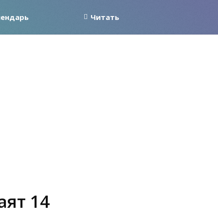
лендарь
Читать
аят 14