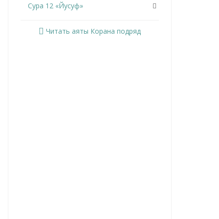
Сура 12 «Йусуф»
Сура 13 «Ар-Раад»
Читать аяты Корана подряд
Сура 14 «Ибрахим»
Сура 15 «Аль-Хиджр»
Сура 16 «Ан-Нахль»
Сура 17 «Аль-Исра»
Сура 18 «Аль-Кахф»
Сура 19 «Марьям»
Сура 20 «Та Ха»
Сура 21 «Аль-Анбийа»
Сура 22 «Аль-Хаджж»
Сура 23 «Аль-Муминун»
Сура 24 «Ан-Нур»