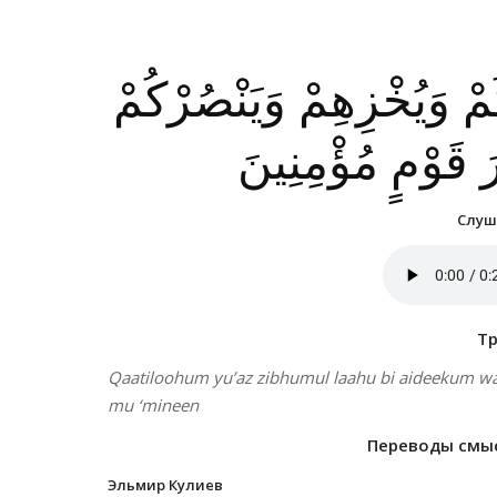
يكُمْ وَيُخْزِهِمْ وَيَنْصُرْكُمْ
 قَوْمٍ مُؤْمِنِينَ
Слуша
Т
Qaatiloohum yu’az zibhumul laahu bi aideekum w
mu ‘mineen
Переводы смысл
Эльмир Кулиев