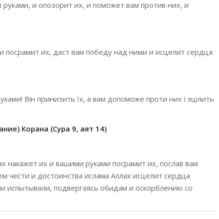
руками, и опозорит их, и поможет вам против них, и
и посрамит их, даст вам победу над ними и исцелит сердца
уками! Він принизить їх, а вам допоможе проти них і зцілить
ние) Корана (Сура 9, аят 14)
х накажет их и вашими руками посрамит их, послав вам
м чести и достоинства ислама Аллах исцелит сердца
ни испытывали, подвергаясь обидам и оскорблению со