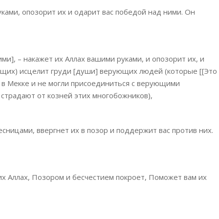
уками, опозорит их и одарит вас победой над ними. Он
и], – накажет их Аллах вашими руками, и опозорит их, и
ющих) исцелит груди [души] верующих людей (которые [[Это
 в Мекке и не могли присоединиться с верующими
 страдают от козней этих многобожников),
сницами, ввергнет их в позор и поддержит вас против них.
х Аллах, Позором и бесчестием покроет, Поможет вам их