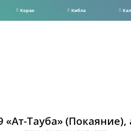
Коран
Кибла
Ка
9 «Ат-Тауба» (Покаяние), 
Вы здесь: