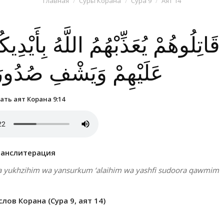
Главная
Суры Корана
Сура 9
Аят 14
قَاتِلُوهُمْ يُعَذِّبْهُمُ اللَّهُ بِأَيْدِ
عَلَيْهِمْ وَيَشْفِ صُدُورَ
ть аят Корана 9:14
ранслитерация
a yukhzihim wa yansurkum ‘alaihim wa yashfi sudoora qawmim
ов Корана (Сура 9, аят 14)