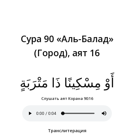
Сура 90 «Аль-Балад»
(Город), аят 16
Вы здесь:
أَوْ مِسْكِينًا ذَا مَتْرَبَةٍ
Слушать аят Корана 90:16
Транслитерация