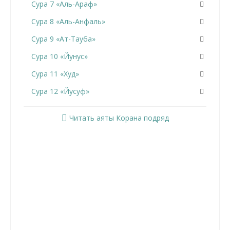
Сура 7 «Аль-Араф»
Сура 8 «Аль-Анфаль»
Сура 9 «Ат-Тауба»
Сура 10 «Йунус»
Сура 11 «Худ»
Сура 12 «Йусуф»
Сура 13 «Ар-Раад»
Читать аяты Корана подряд
Сура 14 «Ибрахим»
Сура 15 «Аль-Хиджр»
Сура 16 «Ан-Нахль»
Сура 17 «Аль-Исра»
Сура 18 «Аль-Кахф»
Сура 19 «Марьям»