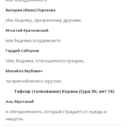
Валерия (Иман) Порохова
Иль бедняку, презренному другими.
Игнатий Крачковский
или бедняка оскудевшего!
Гордий Саблуков
Или, бедняка, отягощенного нуждою,
Михайло Якубович
чи пригнобленого скрутою.
Тафсир (толкование) Корана (Сура 90, аят 16)
Аль-Мунтахаб
и обездоленного, который страдает от нужды и
нищеты.