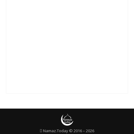
Сура 20 «Та Ха»
Сура 21 «Аль-Анбийа»
Сура 22 «Аль-Хаджж»
Сура 23 «Аль-Муминун»
Сура 24 «Ан-Нур»
Сура 25 «Аль-Фуркан»
Сура 26 «Аш-Шуара»
Сура 27 «Ан-Намль»
Сура 28 «Аль-Касас»
Сура 29 «Аль-Анкабут»
Сура 30 «Ар-Рум»
Сура 31 «Лукман»
Сура 32 «Ас-Саджда»
Namaz.Today © 2016 – 2026
Сура 33 «Аль-Ахзаб»