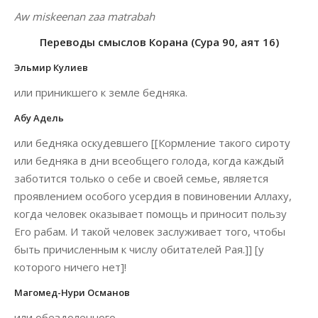
Aw miskeenan zaa matrabah
Переводы смыслов Корана (Сура 90, аят 16)
Эльмир Кулиев
или приникшего к земле бедняка.
Абу Адель
или бедняка оскудевшего [[Кормление такого сироту
или бедняка в дни всеобщего голода, когда каждый
заботится только о себе и своей семье, является
проявлением особого усердия в повиновении Аллаху,
когда человек оказывает помощь и приносит пользу
Его рабам. И такой человек заслуживает того, чтобы
быть причисленным к числу обитателей Рая.]] [у
которого ничего нет]!
Магомед-Нури Османов
или обездоленного.