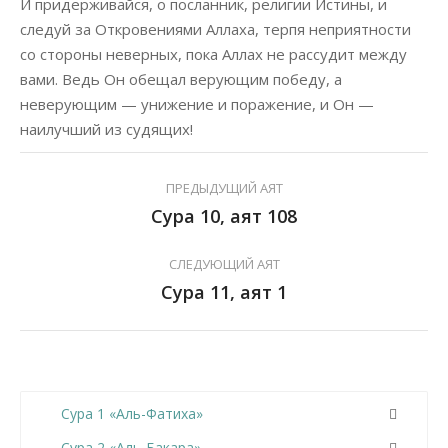
И придерживайся, о посланник, религии Истины, и
следуй за Откровениями Аллаха, терпя неприятности
со стороны неверных, пока Аллах не рассудит между
вами. Ведь Он обещал верующим победу, а
неверующим — унижение и поражение, и Он —
наилучший из судящих!
ПРЕДЫДУЩИЙ АЯТ
Сура 10, аят 108
СЛЕДУЮЩИЙ АЯТ
Сура 11, аят 1
Сура 1 «Аль-Фатиха»
Сура 2 «Аль-Бакара»