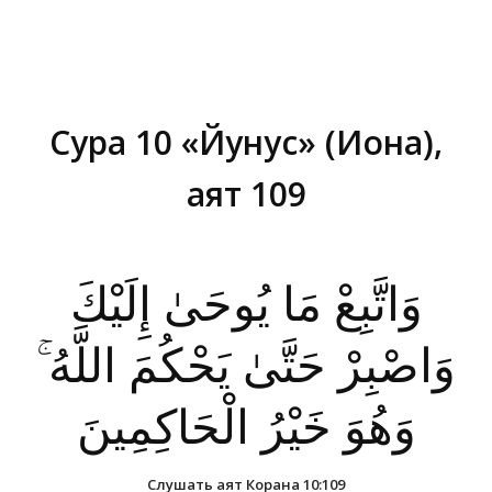
Сура 10 «Йунус» (Иона),
аят 109
Вы здесь:
وَاتَّبِعْ مَا يُوحَىٰ إِلَيْكَ
وَاصْبِرْ حَتَّىٰ يَحْكُمَ اللَّهُ ۚ
وَهُوَ خَيْرُ الْحَاكِمِينَ
Слушать аят Корана 10:109