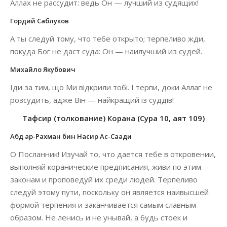
Аллах не рассудит: ведь Он — лучший из судящих!
Гордий Саблуков
А ты следуй тому, что тебе открыто; терпеливо жди,
покуда Бог не даст суда: Он — наилучший из судей.
Михайло Якубович
Іди за тим, що Ми відкрили тобі. І терпи, доки Аллаг не
розсудить, адже Він — найкращий із суддів!
Тафсир (толкование) Корана (Сура 10, аят 109)
Абд ар-Рахман бин Насир Ас-Саади
О Посланник! Изучай то, что дается тебе в откровении,
выполняй коранические предписания, живи по этим
законам и проповедуй их среди людей. Терпеливо
следуй этому пути, поскольку он является наивысшей
формой терпения и заканчивается самым славным
образом. Не ленись и не унывай, а будь стоек и