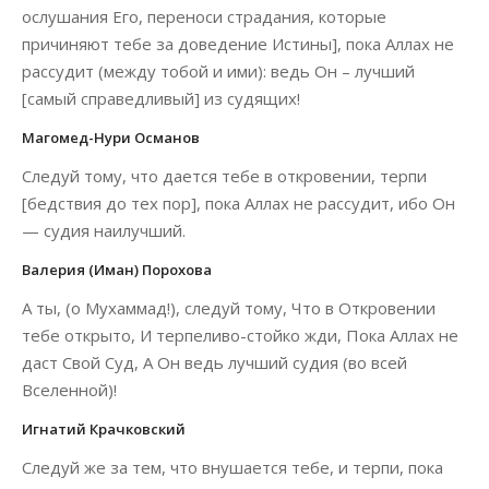
ослушания Его, переноси страдания, которые
причиняют тебе за доведение Истины], пока Аллах не
рассудит (между тобой и ими): ведь Он – лучший
[самый справедливый] из судящих!
Магомед-Нури Османов
Следуй тому, что дается тебе в откровении, терпи
[бедствия до тех пор], пока Аллах не рассудит, ибо Он
— судия наилучший.
Валерия (Иман) Порохова
А ты, (о Мухаммад!), следуй тому, Что в Откровении
тебе открыто, И терпеливо-стойко жди, Пока Аллах не
даст Свой Суд, А Он ведь лучший судия (во всей
Вселенной)!
Игнатий Крачковский
Следуй же за тем, что внушается тебе, и терпи, пока