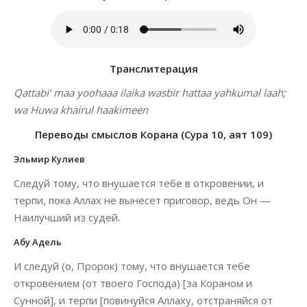
Транслитерация
Qattabi’ maa yoohaaa ilaika wasbir hattaa yahkumal laah;
wa Huwa khairul haakimeen
Переводы смыслов Корана (Сура 10, аят 109)
Эльмир Кулиев
Следуй тому, что внушается тебе в откровении, и
терпи, пока Аллах не вынесет приговор, ведь Он —
Наилучший из судей.
Абу Адель
И следуй (о, Пророк) тому, что внушается тебе
откровением (от твоего Господа) [за Кораном и
Сунной], и терпи [повинуйся Аллаху, отстраняйся от