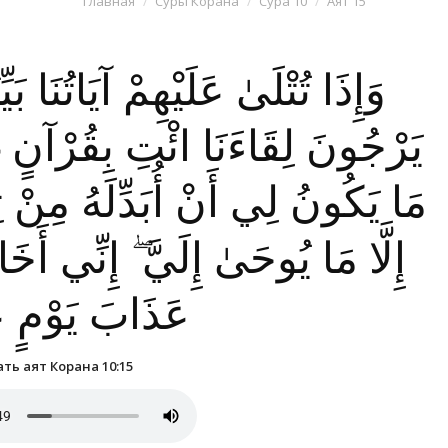
Главная
Суры Корана
Сура 10
Аят 15
وَإِذَا تُتْلَىٰ عَلَيْهِمْ آيَاتُنَا بَ
يَرْجُونَ لِقَاءَنَا ائْتِ بِقُرْآنٍ غَيْ
مَا يَكُونُ لِي أَنْ أُبَدِّلَهُ مِنْ تِل
إِلَّا مَا يُوحَىٰ إِلَيَّ ۖ إِنِّي أ
عَذَابَ يَوْمٍ 
ть аят Корана 10:15