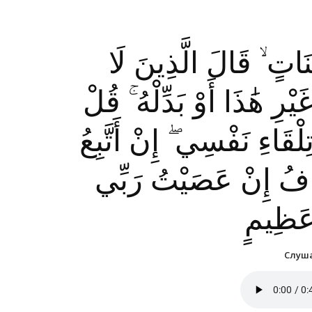
يِّنَاتٍ ۙ قَالَ الَّذِينَ لَا
رِ هَٰذَا أَوْ بَدِّلْهُ ۚ قُلْ
ْقَاءِ نَفْسِي ۖ إِنْ أَتَّبِعُ
َخَافُ إِنْ عَصَيْتُ رَبِّي
عَظِيمٍ
Слуша