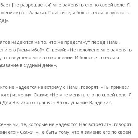
добает [не разрешается] мне заменять его по своей воле. Я
овением) (от Аллаха). Поистине, я боюсь, если ослушаюсь
а]».
тов надеются на то, что не предстанут перед Нами,
ени его [чем-либо]!» Отвечай: «Не положено мне заменять
 что внушено мне в откровении. И боюсь, что если я
аказание в Судный день».
 кто не надеется на встречу с Нами, говорят: «Ты принеси
ного) измени». Скажи: «Не мне менять его по своей воле. Я
ы Дня Великого страшусь За ослушание Владыки».
енными, те, которые не надеются Нас встретить, говорят:
ни его!» Скажи: «Не быть тому, что я заменю его по своей