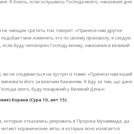
 мне. Я боюсь, если ослушаюсь Господа моего, наказания дня
а не чающие сретить Нас говорят: «Принеси нам другое
е подобает мне изменять это по своему произволу; я следую
ь, если буду непокорен Господу моему, наказания в великий
, які не сподіваються на зустріч із Нами: «Принеси нам інший
і змінювати його за власним бажанням. Я йду за тим, що дано
Господа свого, буду покараний у Великий День!»
ие) Корана (Сура 10, аят 15)
 которые отказались уверовать в Пророка Мухаммада, да
м читают коранические аяты, в которых ясно излагается