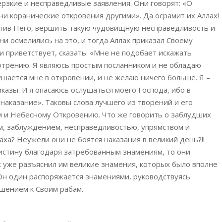
ерзкие и несправедливые заявления. Они говорят: «О
и коранические откровения другими». Да осрамит их Аллах!
отив Него, вершить такую чудовищную несправедливость и
и осмелились на это, и тогда Аллах приказал Своему
 и приветствует, сказать: «Мне не подобает искажать
отрению. Я являюсь простым посланником и не обладаю
ушается мне в откровении, и не желаю ничего больше. Я –
казы. И я опасаюсь ослушаться моего Господа, ибо в
наказание». Таковы слова лучшего из творений и его
 и Небесному Откровению. Что же говорить о заблудших
м, заблуждением, несправедливостью, упрямством и
ха? Неужели они не боятся наказания в великий день?!!
 истину благодаря затребованным знамениям, то они
х уже разъяснил им великие знамения, которых было вполне
 Он один распоряжается знамениями, руководствуясь
шением к Своим рабам.