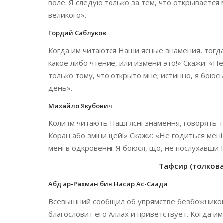
воле. Я следую только за тем, что открывается
великого».
Гордий Саблуков
Когда им читаются Наши ясные знамения, тогд
какое либо чтение, или измени это!» Скажи: «Н
только тому, что открыто мне; истинно, я боюс
день».
Михайло Якубович
Коли їм читають Наші ясні знамення, говорять ті
Коран або зміни цей!» Скажи: «Не годиться мен
мені в одкровенні. Я боюся, що, не послухавши 
Тафсир (толкован
Абд ар-Рахман бин Насир Ас-Саади
Всевышний сообщил об упрямстве безбожников,
благословит его Аллах и приветствует. Когда и