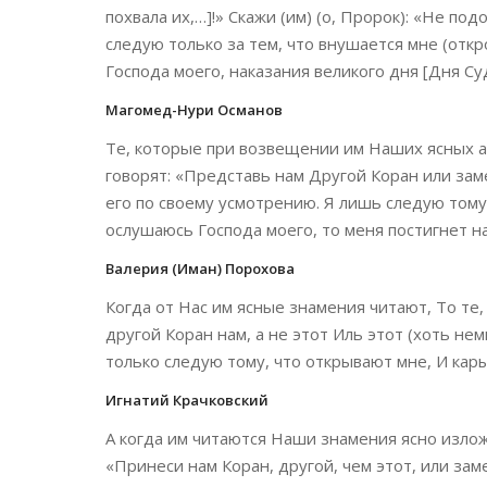
похвала их,…]!» Скажи (им) (о, Пророк): «Не по
следую только за тем, что внушается мне (откр
Господа моего, наказания великого дня [Дня Суд
Магомед-Нури Османов
Те, которые при возвещении им Наших ясных ая
говорят: «Представь нам Другой Коран или зам
его по своему усмотрению. Я лишь следую тому,
ослушаюсь Господа моего, то меня постигнет н
Валерия (Иман) Порохова
Когда от Нас им ясные знамения читают, То те,
другой Коран нам, а не этот Иль этот (хоть нем
только следую тому, что открывают мне, И кар
Игнатий Крачковский
А когда им читаются Наши знамения ясно излож
«Принеси нам Коран, другой, чем этот, или заме