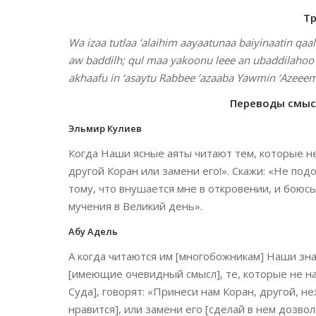
Т
Wa izaa tutlaa ‘alaihim aayaatunaa baiyinaatin qaal
aw baddilh; qul maa yakoonu leee an ubaddilahoo mi
akhaafu in ‘asaytu Rabbee ‘azaaba Yawmin ‘Azeee
Переводы смысл
Эльмир Кулиев
Когда Наши ясные аяты читают тем, которые не
другой Коран или замени его!». Скажи: «Не по
тому, что внушается мне в откровении, и боюсь
мучения в Великий день».
Абу Адель
А когда читаются им [многобожникам] Наши зна
[имеющие очевидный смысл], те, которые не на
Суда], говорят: «Принеси нам Коран, другой, не
нравится], или замени его [сделай в нем дозв