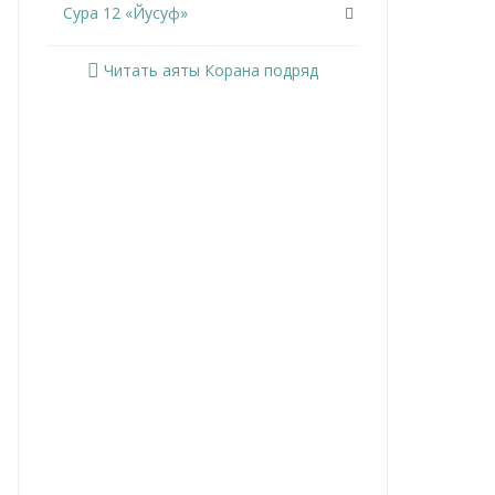
Сура 12 «Йусуф»
Сура 13 «Ар-Раад»
Читать аяты Корана подряд
Сура 14 «Ибрахим»
Сура 15 «Аль-Хиджр»
Сура 16 «Ан-Нахль»
Сура 17 «Аль-Исра»
Сура 18 «Аль-Кахф»
Сура 19 «Марьям»
Сура 20 «Та Ха»
Сура 21 «Аль-Анбийа»
Сура 22 «Аль-Хаджж»
Сура 23 «Аль-Муминун»
Сура 24 «Ан-Нур»