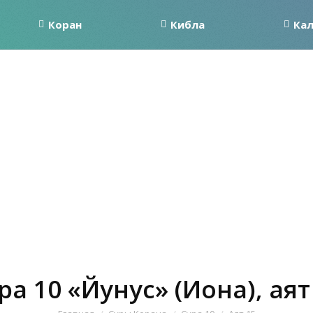
Коран
Кибла
Ка
ра 10 «Йунус» (Иона), аят
Вы здесь: