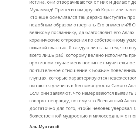
истина, они отворачиваются от них и делают д
Мухаммад! Принеси нам другой Коран или замен
Кто еще осмеливался так дерзко выступать пр
подобным образом отвергать Его знамения?!! Он
великому посланнику, да благословит его Аллах
коранические откровения по собственному усм
никакой властью. Я следую лишь за тем, что вн
всего лишь раб, которому велено исполнять при
противном случае меня постигнет мучительное 
почтительное отношение к Божьим повелениям
глупцах, которые характеризуются невежество
пытаются уличить в беспомощности Самого Алла
Если они заявляют, что намереваются выявить
говорят неправду, потому что Всевышний Алла
достаточно для того, чтобы человек уверовал.
божественной мудростью и милосердным отно
Аль-Мунтахаб