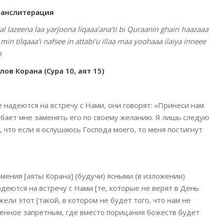
ранслитерация
al lazeena laa yarjoona liqaaa’ana’ti bi Quraanin ghairi haazaaa
n tilqaaa’i nafsee in attabi’u illaa maa yoohaaa ilaiya inneee
m
ов Корана (Сура 10, аят 15)
 надеются на встречу с Нами, они говорят: «Принеси нам
добает мне заменять его по своему желанию. Я лишь следую
, что если я ослушаюсь Господа моего, то меня постигнут
мения [аяты Корана] (будучи) ясными (в изложении)
деются на встречу с Нами [те, которые не верят в День
жели этот [такой, в котором не будет того, что нам не
оленное запретным, где вместо порицания божеств будет