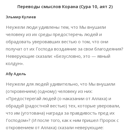
Переводы смыслов Корана (Сура 10, аят 2)
Эльмир Кулиев
Неужели люди удивлены тем, что Мы внушили
человеку из их среды предостеречь людей и
обрадовать уверовавших вестью о том, что они
получат от их Господа воздаяние за свои благодеяния?
Неверующие сказали: «Безусловно, это — явный
колдун».
Абу Адель
Неужели для людей удивительно, что Мы внушили
(откровением) (одному) человеку из них:
«Предостерегай людей (о наказании от Аллаха) и
обрадуй (радостной вестью) тех, которые уверовали,
что им (уготована) награда за правдивость пред их
Господом»? (И после того, как к ним пришел Пророк с
откровением от Аллаха) сказали неверующие: