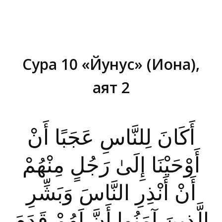
Сура 10 «Йунус» (Иона),
аят 2
Вы здесь:
أَكَانَ لِلنَّاسِ عَجَبًا أَنْ
أَوْحَيْنَا إِلَىٰ رَجُلٍ مِنْهُمْ
أَنْ أَنْذِرِ النَّاسَ وَبَشِّرِ
الَّذِينَ آمَنُوا أَنَّ لَهُمْ قَدَمَ