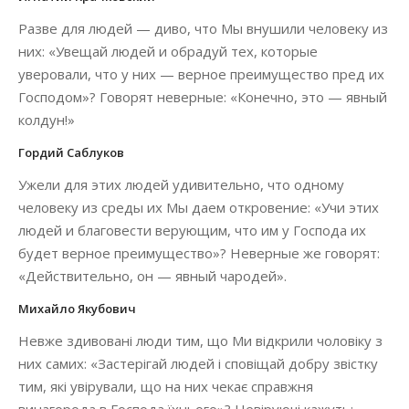
Разве для людей — диво, что Мы внушили человеку из
них: «Увещай людей и обрадуй тех, которые
уверовали, что у них — верное преимущество пред их
Господом»? Говорят неверные: «Конечно, это — явный
колдун!»
Гордий Саблуков
Ужели для этих людей удивительно, что одному
человеку из среды их Мы даем откровение: «Учи этих
людей и благовести верующим, что им у Господа их
будет верное преимущество»? Неверные же говорят:
«Действительно, он — явный чародей».
Михайло Якубович
Невже здивовані люди тим, що Ми відкрили чоловіку з
них самих: «Застерігай людей і сповіщай добру звістку
тим, які увірували, що на них чекає справжня