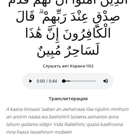
صِدْقٍ عِنْدَ رَبِّهِمْ ۗ قَالَ
الْكَافِرُونَ إِنَّ هَٰذَا
لَسَاحِرٌ مُبِينٌ
Слушать аят Корана 10:2
Транслитерация
A kaana linnaasi ‘aaban an awhainaaa ilaa rajulim minhum
an anzirin naasa wa bashshiril lazeena aamanoo anna
lahum qadama sidqin ‘inda Rabbihim; qaalal kaafiroona
inna haaza lasaahirum mubeen