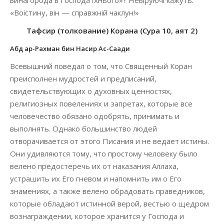
винагорода в Господа їхнього»? Невіруючі кажуть:
«Воістину, він — справжній чаклун!»
Тафсир (толкование) Корана (Сура 10, аят 2)
Абд ар-Рахман бин Насир Ас-Саади
Всевышний поведал о том, что Священный Коран
преисполнен мудростей и предписаний,
свидетельствующих о духовных ценностях,
религиозных повелениях и запретах, которые все
человечество обязано одобрять, принимать и
выполнять. Однако большинство людей
отворачивается от этого Писания и не ведает истины.
Они удивляются тому, что простому человеку было
велено предостеречь их от наказания Аллаха,
устрашить их Его гневом и напомнить им о Его
знамениях, а также велено обрадовать праведников,
которые обладают истинной верой, вестью о щедром
вознаграждении, которое хранится у Господа и