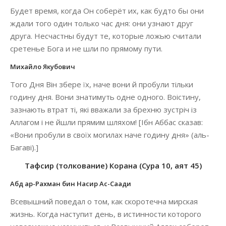
Будет время, когда Он соберёт их, как будто бы они
ждали того один только час дня: они узнают друг
друга. Несчастны будут те, которые ложью считали
сретенье Бога и не шли по прямому пути.
Михайло Якубович
Того Дня Він збере їх, наче вони й пробули тільки
годину дня. Вони знатимуть одне одного. Воістину,
зазнають втрат ті, які вважали за брехню зустріч із
Аллагом і не йшли прямим шляхом! [Ібн Аббас сказав:
«Вони пробули в своїх могилах наче годину дня» (аль-
Багаві).]
Тафсир (толкование) Корана (Сура 10, аят 45)
Абд ар-Рахман бин Насир Ас-Саади
Всевышний поведал о том, как скоротечна мирская
жизнь. Когда наступит день, в истинности которого