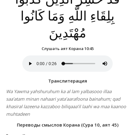
بِلِقَاءِ اللَّهِ وَمَا كَانُوا
مُهْتَدِينَ
Слушать аят Корана 10:45
Транслитерация
Wa Yawma yahshuruhum ka al lam yalbasooo illaa
saa’atam minan nahaari yata’aarafoona bainahum; qad
khasiral lazeena kazzaboo biliqaaa’il laahi wa maa kaanoo
muhtadeen
Переводы смыслов Корана (Сура 10, аят 45)