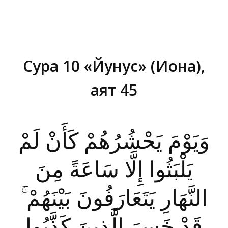
Сура 10 «Йунус» (Иона),
аят 45
Вы здесь:
وَيَوْمَ يَحْشُرُهُمْ كَأَنْ لَمْ
يَلْبَثُوا إِلَّا سَاعَةً مِنَ
النَّهَارِ يَتَعَارَفُونَ بَيْنَهُمْ ۚ
قَدْ خَسِرَ الَّذِينَ كَذَّبُوا