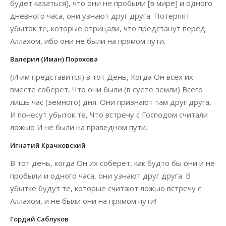
будет казаться], что они не пробыли [в мире] и одного
дневного часа, они узнают друг друга. Потерпят
убыток те, которые отрицали, что предстанут перед
Аллахом, ибо они не были на прямом пути.
Валерия (Иман) Порохова
(И им представится) в тот День, Когда Он всех их
вместе соберет, Что они были (в суете земли) Всего
лишь час (земного) дня. Они признают там друг друга,
И понесут убыток те, Что встречу с Господом считали
ложью И не были на праведном пути.
Игнатий Крачковский
В тот день, когда Он их соберет, как будто бы они и не
пробыли и одного часа, они узнают друг друга. В
убытке будут те, которые считают ложью встречу с
Аллахом, и не были они на прямом пути!
Гордий Саблуков