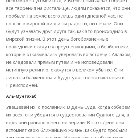
невозможно усомниться, и Всевышний Аллах соберет
все творения на ристалище, людям покажется, что они
пробыли на земле всего лишь один дневной час, не
познав в мирской жизни ни радости, ни печали. Они
будут узнавать друг друга так, как это происходило в
мирской жизни. В этот день богобоязненные
праведники окажутся преуспевающими, а безбожники,
которые отказывались уверовать во встречу с Аллахом,
не следовали прямым путем и не исповедовали
истинную религию, окажутся в великом убытке. Они
лишатся блаженства и будут удостоены наказания в
Преисподней.
Аль-Мунтахаб
Увещевай их, о посланник! В День Суда, когда соберём
их всех, они убедятся в существовании Судного дня, а
ведь они раньше в него не верили. В этот День они
вспомнят свою ближайшую жизнь, как будто пробыли
там только один час дня. И этого для них было мало,