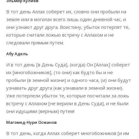
Эльмир Кулиев
В тот день Аллах соберет их, словно они пробыли на
земле или в могилах всего лишь один дневной час, и
они узнают друг друга. Воистину, убыток потерпят те,
которые считали ложью встречу с Аллахом и не
следовали прямым путем.
Абу Адель
И в тот день [в День Суда], (когда) Он [Аллах] соберет
их [многобожников], (то они) как будто бы и не
пробыли (в земной жизни) и одного часа, (и) они будут
узнавать друг друга (как узнавали в земной жизни).
Уже потерпели убыток те, которые посчитали за ложь
встречу с Аллахом [не верили в День Суда], и не были
они идущими (верным) путем!
Магомед-Нури Османов
В тот день, когда Аллах соберет многобожников [и им