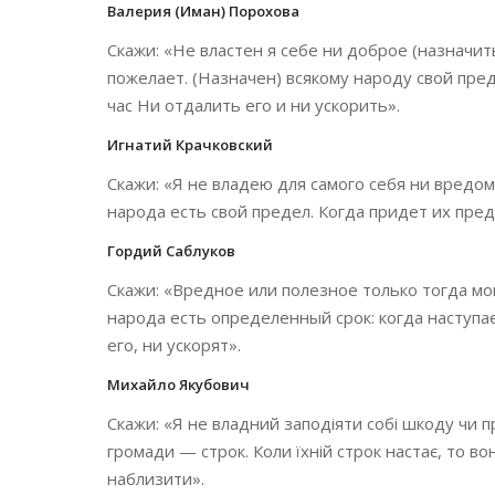
Валерия (Иман) Порохова
Скажи: «Не властен я себе ни доброе (назначить
пожелает. (Назначен) всякому народу свой пред
час Ни отдалить его и ни ускорить».
Игнатий Крачковский
Скажи: «Я не владею для самого себя ни вредом
народа есть свой предел. Когда придет их преде
Гордий Саблуков
Скажи: «Вредное или полезное только тогда мог
народа есть определенный срок: когда наступае
его, ни ускорят».
Михайло Якубович
Скажи: «Я не владний заподіяти собі шкоду чи п
громади — строк. Коли їхній строк настає, то во
наблизити».