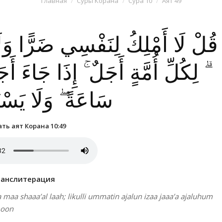
Главная
Суры Корана
Сура 10
Аят 49
قُلْ لَا أَمْلِكُ لِنَفْسِي ضَرًّا وَلَا 
لِكُلِّ أُمَّةٍ أَجَلٌ ۚ إِذَا جَاءَ أَجَ
سَاعَةً ۖ وَلَا يَسْ
ть аят Корана 10:49
ранслитерация
a maa shaaa’al laah; likulli ummatin ajalun izaa jaaa’a ajaluhum
moon