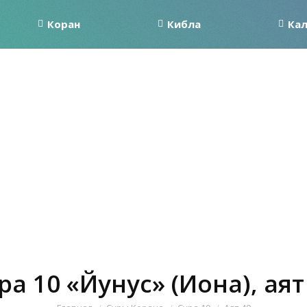
Коран
Кибла
Ка
ра 10 «Йунус» (Иона), аят
Вы здесь: