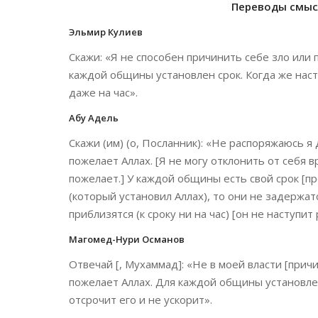
Переводы смысл
Эльмир Кулиев
Скажи: «Я не способен причинить себе зло или 
каждой общины установлен срок. Когда же насту
даже на час».
Абу Адель
Скажи (им) (о, Посланник): «Не распоряжаюсь я 
пожелает Аллах. [Я не могу отклонить от себя в
пожелает.] У каждой общины есть свой срок [пр
(который установил Аллах), то они не задержатся
приблизятся (к сроку ни на час) [он не наступи
Магомед-Нури Османов
Отвечай [, Мухаммад]: «Не в моей власти [причи
пожелает Аллах. Для каждой общины установлен с
отсрочит его и не ускорит».