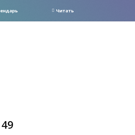
лендарь
Читать
 49