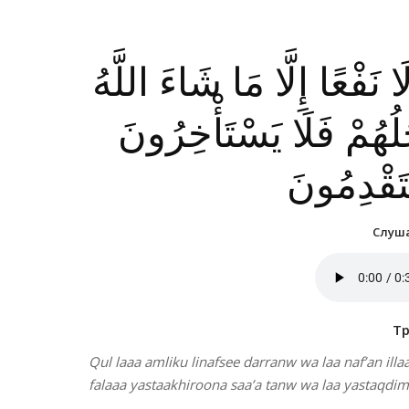
نَفْعًا إِلَّا مَا شَاءَ اللَّهُ
ۗ لُهُمْ فَلَا يَسْتَأْخِرُونَ
تَقْدِمُونَ
Слуша
Т
Qul laaa amliku linafsee darranw wa laa naf’an illa
falaaa yastaakhiroona saa’a tanw wa laa yastaqdi