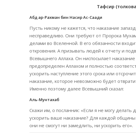
Тафсир (толкован
Абд ар-Рахман бин Насир Ас-Саади
Пусть никому не кажется, что наказание запаз
несправедливо. Они требуют от Пророка Мухам
делами во Вселенной. В его обязанности вход
откровения. А призывать людей к отчету и под
Всевышнего Аллаха. Он ниспосылает наказание 
предопределен Аллахом и полностью соответст
ускорить наступление этого срока или отсрочи
наказание, которое невозможно будет отвратить
Именно поэтому далее Всевышний сказал:
Аль-Мунтахаб
Скажи им, о посланник: «Если я не могу делать д
ускорить ваше наказание? Для каждой общины о
они не смогут ни замедлить, ни ускорить его».