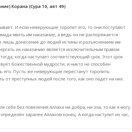
ие) Корана (Сура 10, аят 49)
дывает. И если неверующие торопят его, то они поступают
мада явить им наказание, а ведь он не распоряжается
ит лишь донесение до людей истины и разъяснением им
вергать их наказанию является исключительным правом
тогда, когда наступает соответствующий срок. Этот срок
вует божественной мудрости, и никто не способен
ть его. Пусть же неверующие перестанут торопить
 от преступных людей после того, как оно падет на них.
ля себя без повеления Аллаха ни добра, ни зла, то как я могу
пределён заранее Аллахом конец. А когда наступит их час,