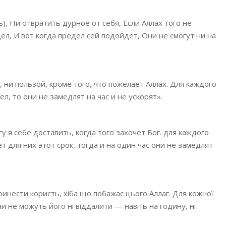
), Ни отвратить дурное от себя, Если Аллах того не
ел, И вот когда предел сей подойдет, Они не смогут ни на
, ни пользой, кроме того, что пожелает Аллах. Для каждого
л, то они не замедлят на час и не ускорят».
у я себе доставить, когда того захочет Бог. для каждого
т для них этот срок, тогда и на один час они не замедлят
ринести користь, хіба що побажає цього Аллаг. Для кожної
ни не можуть його ні віддалити — навіть на годину, ні