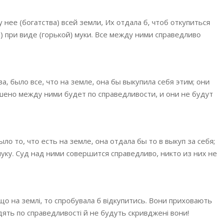
у нее (богатства) всей земли, Их отдала б, чтоб откупиться
я) при виде (горькой) муки. Все между ними справедливо
, было все, что на земле, она бы выкупила себя этим; они
ешено между ними будет по справедливости, и они не будут
ло то, что есть на земле, она отдала бы то в выкуп за себя;
муку. Суд над ними совершится справедливо, никто из них не
що на землі, то спробувала б відкупитись. Вони приховають
ять по справедливості й не будуть скривджені вони!