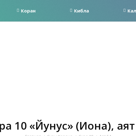
Коран
Кибла
Ка
ра 10 «Йунус» (Иона), аят
Вы здесь: