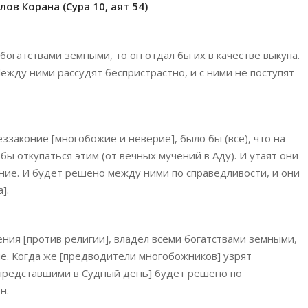
ов Корана (Сура 10, аят 54)
огатствами земными, то он отдал бы их в качестве выкупа.
ежду ними рассудят беспристрастно, и с ними не поступят
ззаконие [многобожие и неверие], было бы (все), что на
 бы откупаться этим (от вечных мучений в Аду). И утаят они
ание. И будет решено между ними по справедливости, и они
].
ния [против религии], владел всеми богатствами земными,
ие. Когда же [предводители многобожников] узрят
 [представшими в Судный день] будет решено по
н.