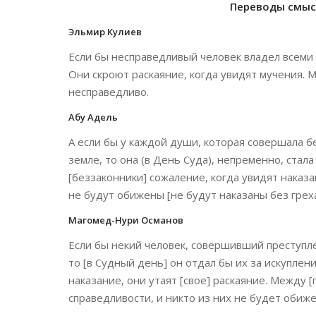
Переводы смысл
Эльмир Кулиев
Если бы несправедливый человек владел всеми б
Они скроют раскаяние, когда увидят мучения. М
несправедливо.
Абу Адель
А если бы у каждой души, которая совершала бе
земле, то она (в День Суда), непременно, стала
[беззаконники] сожаление, когда увидят наказ
не будут обижены [не будут наказаны без греха
Магомед-Нури Османов
Если бы некий человек, совершивший преступле
то [в Судный день] он отдал бы их за искуплен
наказание, они утаят [свое] раскаяние. Между
справедливости, и никто из них не будет обиже