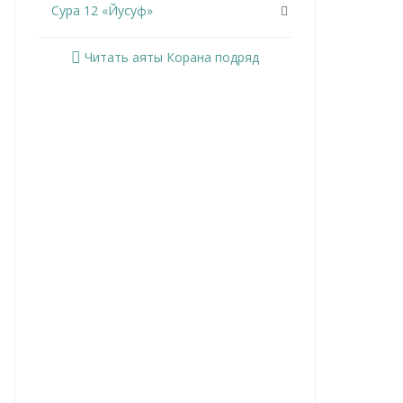
Сура 12 «Йусуф»
Сура 13 «Ар-Раад»
Читать аяты Корана подряд
Сура 14 «Ибрахим»
Сура 15 «Аль-Хиджр»
Сура 16 «Ан-Нахль»
Сура 17 «Аль-Исра»
Сура 18 «Аль-Кахф»
Сура 19 «Марьям»
Сура 20 «Та Ха»
Сура 21 «Аль-Анбийа»
Сура 22 «Аль-Хаджж»
Сура 23 «Аль-Муминун»
Сура 24 «Ан-Нур»