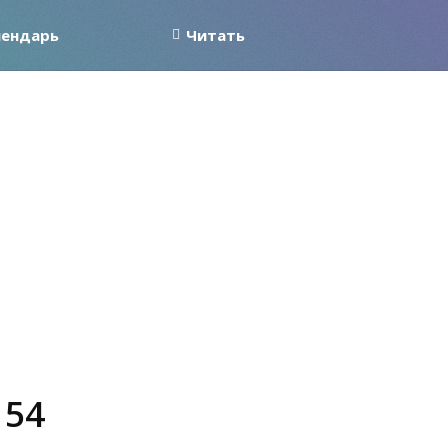
лендарь
Читать
 54