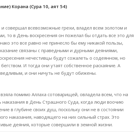
ие) Корана (Сура 10, аят 54)
 и совершал всевозможные грехи, владел всем золотом и
и, то в День воскресения он пожелал бы отдать все это для
днако это все равно не принесло бы ему никакой пользы,
наказание связаны с праведными и дурными деяниями,
воскресения нечестивцы будут сожалеть о содеянном, но
 бегством. И тогда они утаят собственное раскаяние. А
ведливым, и они ничуть не будут обижены.
 взяла помимо Аллаха сотоварищей, овладела всем, что на
ть наказания в День Страшного Суда, когда люди воочию
ние в глубине своих душ, поскольку они не в состоянии
ого наказания, наводящего на них сильный страх. Это
тивые деяния, которые совершили в земной жизни.