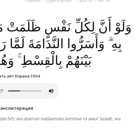
Главная
Суры Корана
Сура 10
Аят 54
وَلَوْ أَنَّ لِكُلِّ نَفْسٍ ظَلَمَتْ 
بِهِ ۗ وَأَسَرُّوا النَّدَامَةَ لَمَّا 
بَيْنَهُمْ بِالْقِسْطِ ۚ وَه
ть аят Корана 10:54
ранслитерация
ftadat bih; wa asarrun nadaamata lammaa ra awul ‘azaab, wa