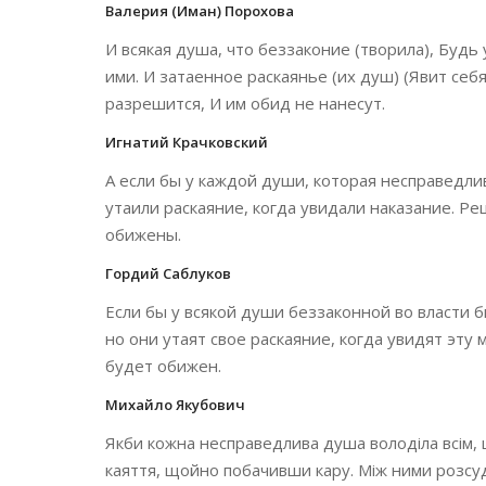
Валерия (Иман) Порохова
И всякая душа, что беззаконие (творила), Будь 
ими. И затаенное раскаянье (их душ) (Явит себ
разрешится, И им обид не нанесут.
Игнатий Крачковский
А если бы у каждой души, которая несправедлива
утаили раскаяние, когда увидали наказание. Р
обижены.
Гордий Саблуков
Если бы у всякой души беззаконной во власти бы
но они утаят свое раскаяние, когда увидят эту 
будет обижен.
Михайло Якубович
Якби кожна несправедлива душа володіла всім, 
каяття, щойно побачивши кару. Між ними розсуд