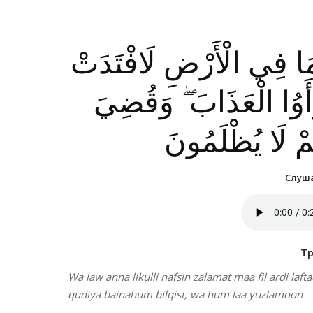
مَا فِي الْأَرْضِ لَافْتَدَتْ
رَأَوُا الْعَذَابَ ۖ وَقُضِيَ
ُمْ لَا يُظْلَمُونَ
Слуша
Т
Wa law anna likulli nafsin zalamat maa fil ardi la
qudiya bainahum bilqist; wa hum laa yuzlamoon