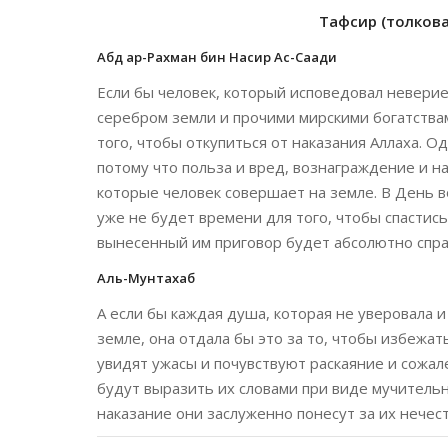
Тафсир (толкован
Абд ар-Рахман бин Насир Ас-Саади
Если бы человек, который исповедовал неверие
серебром земли и прочими мирскими богатствам
того, чтобы откупиться от наказания Аллаха. О
потому что польза и вред, вознаграждение и 
которые человек совершает на земле. В День 
уже не будет времени для того, чтобы спастись
вынесенный им приговор будет абсолютно спра
Аль-Мунтахаб
А если бы каждая душа, которая не уверовала и
земле, она отдала бы это за то, чтобы избежа
увидят ужасы и почувствуют раскаяние и сожале
будут выразить их словами при виде мучительн
наказание они заслуженно понесут за их нечес