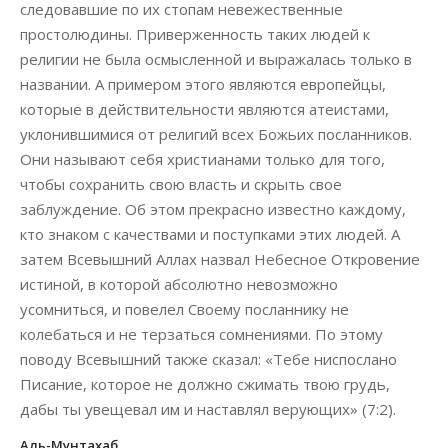
следовавшие по их стопам невежественные
простолюдины. Приверженность таких людей к
религии не была осмысленной и выражалась только в
названии. А примером этого являются европейцы,
которые в действительности являются атеистами,
уклонившимися от религий всех Божьих посланников.
Они называют себя христианами только для того,
чтобы сохранить свою власть и скрыть свое
заблуждение. Об этом прекрасно известно каждому,
кто знаком с качествами и поступками этих людей. А
затем Всевышний Аллах назвал Небесное Откровение
истиной, в которой абсолютно невозможно
усомниться, и повелел Своему посланнику не
колебаться и не терзаться сомнениями. По этому
поводу Всевышний также сказал: «Тебе ниспослано
Писание, которое не должно сжимать твою грудь,
дабы ты увещевал им и наставлял верующих» (7:2).
Аль-Мунтахаб