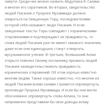
смерти. Среди них можно назвать Абдуллаха б. Салама
и многих его соратников. Во-вторых, свидетельство
людей Писания о Пророке Мухаммаде должно
опираться на Священную Тору, последователями
которой себя называют люди Писания. И если
священные тексты Торы совпадают с кораническими
откровениями и подтверждают их правдивость, то
слова людей Писания уже не имеют никакого значения,
даже если они единодушно станут отвергать
мусульманское учение. В-третьих, Всевышний Аллах
открыто повелел Своему посланнику призвать людей
Писания засвидетельствовать правдивость
коранических откровений. Об этом хорошо известно
многим людям. Также хорошо известно, что многие из
людей Писания всеми силами стремятся опровергнуть
проповеди Пророка Мухаммада. И если бы они могли
обоснованно опровергнуть слова Аллаха, то они
непременно представили бы свои доводы всему