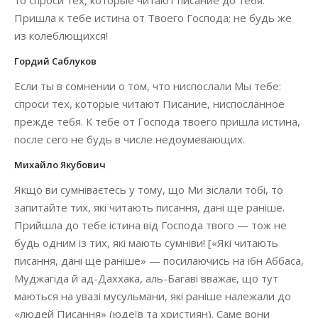
то спроси тех, которые читают писание до тебя.
Пришла к тебе истина от Твоего Господа; не будь же
из колеблющихся!
Гордий Саблуков
Если ты в сомнении о том, что ниспослали Мы тебе:
спроси тех, которые читают Писание, ниспосланное
прежде тебя. К тебе от Господа твоего пришла истина,
после сего не будь в числе недоумевающих.
Михайло Якубович
Якщо ви сумніваєтесь у тому, що Ми зіслали тобі, то
запитайте тих, які читають писання, дані ще раніше.
Прийшла до тебе істина від Господа твого — тож не
будь одним із тих, які мають сумніви! [«Які читають
писання, дані ще раніше» — посилаючись на ібн Аббаса,
Муджагіда й ад-Даххака, аль-Багаві вважає, що тут
маються на увазі мусульмани, які раніше належали до
«людей Писання» (юдеїв та християн). Саме вони