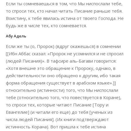
Если ты сомневаешься в том, что Мы ниспослали тебе,
то спроси тех, кто начал читать Писание раньше тебя.
Воистину, к тебе явилась истина от твоего Господа. Не
будь же в числе тех, кто сомневается.
Абу Адель
Если же ты (о, Пророк) (вдруг окажешься) в сомнении
[[Ибн Аббас сказал: «Пророк не усомнился и не спросил
(людей Писания)». В тафсире аль-Багави говорится:
«Хотя внешне это обращение к Пророку, однако, в
действительности оно обращено к другим, ибо такая
форма обращения существует в арабском языке».]]
относительно (истинности) того, что Мы ниспослали
тебе (относительно того, что повествуется в Коране),
то спроси тех, которые читают Писание [Тору и
Евангелие] (и читали его еще) до тебя [ученых из
числа людей Писания]. (Их книги подтверждают
истинность Корана). Вот пришла к тебе истина