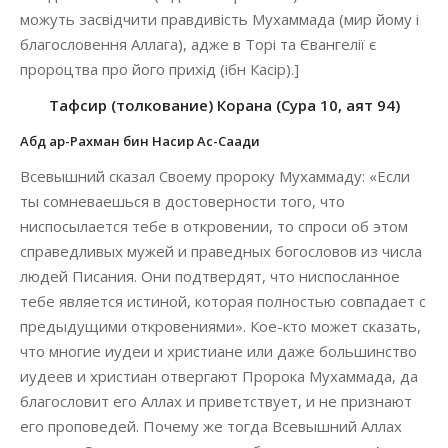
можуть засвідчити правдивість Мухаммада (мир йому і
благословення Аллага), адже в Торі та Євангелії є
пророцтва про його прихід (ібн Касір).]
Тафсир (толкование) Корана (Сура 10, аят 94)
Абд ар-Рахман бин Насир Ас-Саади
Всевышний сказал Своему пророку Мухаммаду: «Если
ты сомневаешься в достоверности того, что
ниспосылается тебе в откровении, то спроси об этом
справедливых мужей и праведных богословов из числа
людей Писания. Они подтвердят, что ниспосланное
тебе является истиной, которая полностью совпадает с
предыдущими откровениями». Кое-кто может сказать,
что многие иудеи и христиане или даже большинство
иудеев и христиан отвергают Пророка Мухаммада, да
благословит его Аллах и приветствует, и не признают
его проповедей. Почему же тогда Всевышний Аллах