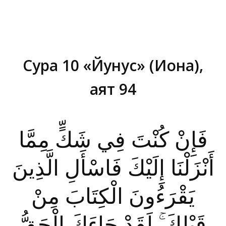
Сура 10 «Йунус» (Иона),
аят 94
Вы здесь:
فَإِنْ كُنْتَ فِي شَكٍّ مِمَّا
أَنْزَلْنَا إِلَيْكَ فَاسْأَلِ الَّذِينَ
يَقْرَءُونَ الْكِتَابَ مِنْ
قَبْلِكَ ۚ لَقَدْ جَاءَكَ الْحَقُّ