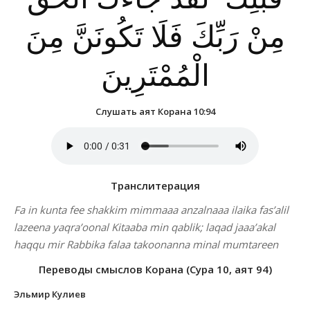
مِنْ رَبِّكَ فَلَا تَكُونَنَّ مِنَ
الْمُمْتَرِينَ
Слушать аят Корана 10:94
Транслитерация
Fa in kunta fee shakkim mimmaaa anzalnaaa ilaika fas’alil
lazeena yaqra’oonal Kitaaba min qablik; laqad jaaa’akal
haqqu mir Rabbika falaa takoonanna minal mumtareen
Переводы смыслов Корана (Сура 10, аят 94)
Эльмир Кулиев