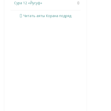
Сура 12 «Йусуф»
Сура 13 «Ар-Раад»
Читать аяты Корана подряд
Сура 14 «Ибрахим»
Сура 15 «Аль-Хиджр»
Сура 16 «Ан-Нахль»
Сура 17 «Аль-Исра»
Сура 18 «Аль-Кахф»
Сура 19 «Марьям»
Сура 20 «Та Ха»
Сура 21 «Аль-Анбийа»
Сура 22 «Аль-Хаджж»
Сура 23 «Аль-Муминун»
Сура 24 «Ан-Нур»