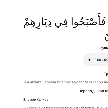
ُ فَأَصْبَحُوا فِي دِيَارِهِمْ
َ
Слуша
Т
Wa akhazal lazeena zalamus saihatu fa asbahoo fe
Переводы смысл
Эльмир Кулиев
А беззаконников поразил ужасный вопль, и они 