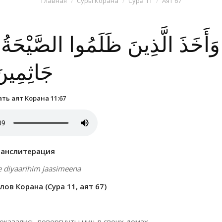
Главная
Суры Корана
Сура 11
Аят 67
وَأَخَذَ الَّذِينَ ظَلَمُوا الصَّيْحَة
جَاثِمِين
ть аят Корана 11:67
ранслитерация
e diyaarihim jaasimeena
ов Корана (Сура 11, аят 67)
оказались повергнуты ниц в своих домах,