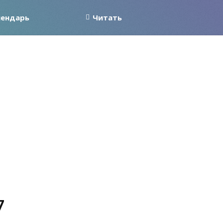
лендарь
Читать
7