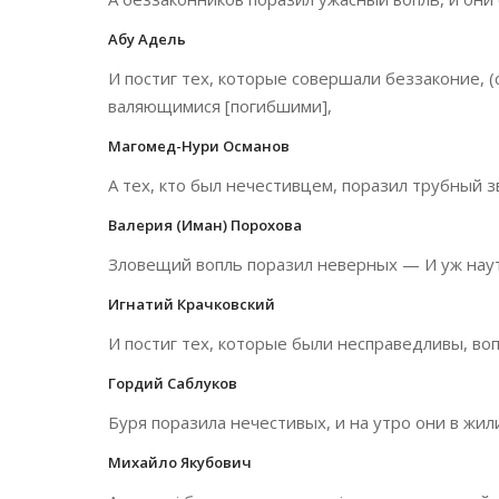
Абу Адель
И постиг тех, которые совершали беззаконие, 
валяющимися [погибшими],
Магомед-Нури Османов
А тех, кто был нечестивцем, поразил трубный 
Валерия (Иман) Порохова
Зловещий вопль поразил неверных — И уж нау
Игнатий Крачковский
И постиг тех, которые были несправедливы, во
Гордий Саблуков
Буря поразила нечестивых, и на утро они в жи
Михайло Якубович