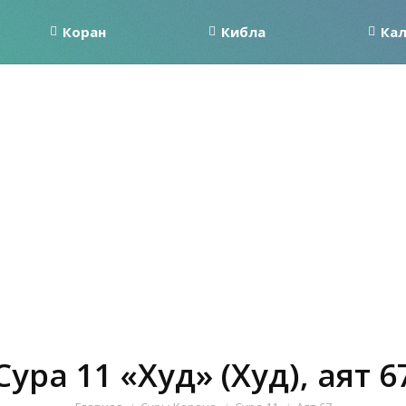
Коран
Кибла
Ка
Сура 11 «Худ» (Худ), аят 6
Вы здесь: