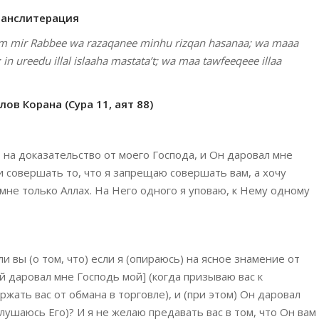
ранслитерация
atim mir Rabbee wa razaqanee minhu rizqan hasanaa; wa maaa
n ureedu illal islaaha mastata’t; wa maa tawfeeqeee illaa
ов Корана (Сура 11, аят 88)
ь на доказательство от моего Господа, и Он даровал мне
и совершать то, что я запрещаю совершать вам, а хочу
 мне только Аллах. На Него одного я уповаю, к Нему одному
и вы (о том, что) если я (опираюсь) на ясное знамение от
й даровал мне Господь мой] (когда призываю вас к
жать вас от обмана в торговле), и (при этом) Он даровал
слушаюсь Его)? И я не желаю предавать вас в том, что Он вам