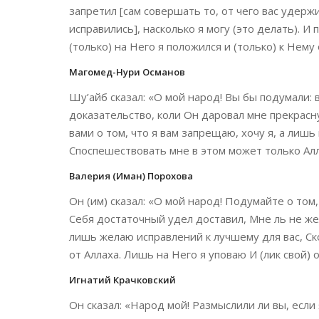
запретил [сам совершать то, от чего вас удер
исправились], насколько я могу (это делать). И
(только) на Него я положился и (только) к Нему
Магомед-Нури Османов
Шу’айб сказал: «О мой народ! Вы бы подумали:
доказательство, коли Он даровал мне прекрасну
вами о том, что я вам запрещаю, хочу я, а лишь
Споспешествовать мне в этом может только Алл
Валерия (Иман) Порохова
Он (им) сказал: «О мой народ! Подумайте о том
Себя достаточный удел доставил, Мне ль не же
лишь желаю исправлений к лучшему для вас, Ск
от Аллаха. Лишь на Него я уповаю И (лик свой)
Игнатий Крачковский
Он сказал: «Народ мой! Размыслили ли вы, если