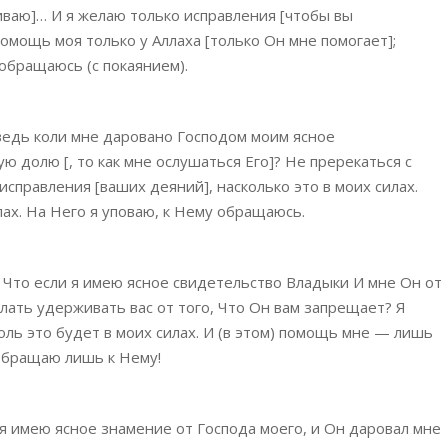
живаю]… И я желаю только исправления [чтобы вы
 помощь моя только у Аллаха [только Он мне помогает];
 обращаюсь (с покаянием).
 ведь коли мне даровано Господом моим ясное
ю долю [, то как мне ослушаться Его]? Не пререкаться с
 исправления [ваших деяний], насколько это в моих силах.
ах. На Него я уповаю, к Нему обращаюсь.
, Что если я имею ясное свидетельство Владыки И мне Он от
лать удерживать вас от того, Что Он вам запрещает? Я
оль это будет в моих силах. И (в этом) помощь мне — лишь
 обращаю лишь к Нему!
 я имею ясное знамение от Господа моего, и Он даровал мне