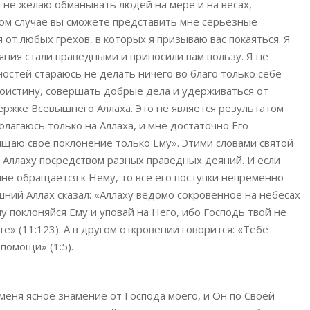
я не желаю обманывать людей на мере и на весах,
ном случае вы сможете представить мне серьезные
от любых грехов, в которых я призываю вас покаяться. Я
яния стали праведными и приносили вам пользу. Я не
остей стараюсь не делать ничего во благо только себе
 Воистину, совершать добрые дела и удерживаться от
ержке Всевышнего Аллаха. Это не является результатом
полагаюсь только на Аллаха, и мне достаточно Его
ящаю свое поклонение только Ему». Этими словами святой
к Аллаху посредством разных праведных деяний. И если
не обращается к Нему, то все его поступки непременно
ний Аллах сказал: «Аллаху ведомо сокровенное на небесах
у поклоняйся Ему и уповай на Него, ибо Господь твой не
е» (11:123). А в другом откровении говорится: «Тебе
помощи» (1:5).
 меня ясное знамение от Господа моего, и Он по Своей