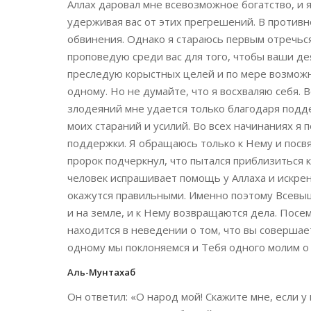
Аллах даровал мне всевозможное богатство, и 
удерживая вас от этих прегрешений. В против
обвинения. Однако я стараюсь первым отречься 
проповедую среди вас для того, чтобы ваши де
преследую корыстных целей и по мере возможн
одному. Но не думайте, что я восхваляю себя.
злодеяний мне удается только благодаря подд
моих стараний и усилий. Во всех начинаниях я 
поддержки. Я обращаюсь только к Нему и посв
пророк подчеркнул, что пытался приблизиться 
человек испрашивает помощь у Аллаха и искрен
окажутся правильными. Именно поэтому Всевыш
и на земле, и к Нему возвращаются дела. Посем
находится в неведении о том, что вы совершает
одному мы поклоняемся и Тебя одного молим о 
Аль-Мунтахаб
Он ответил: «О народ мой! Скажите мне, если у