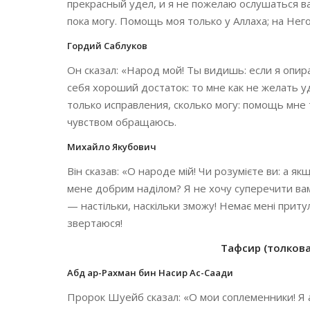
прекрасный удел, и я не пожелаю ослушаться ва
пока могу. Помощь моя только у Аллаха; на Нег
Гордий Саблуков
Он сказал: «Народ мой! Ты видишь: если я опир
себя хороший достаток: то мне как не желать у
только исправления, сколько могу: помощь мне 
чувством обращаюсь.
Михайло Якубович
Він сказав: «О народе мій! Чи розумієте ви: а я
мене добрим наділом? Я не хочу суперечити ва
— настільки, наскільки зможу! Немає мені притул
звертаюся!
Тафсир (толкован
Абд ар-Рахман бин Насир Ас-Саади
Пророк Шуейб сказал: «О мои соплеменники! Я 