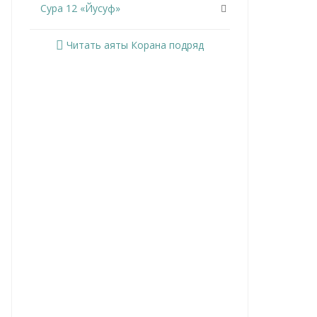
Сура 12 «Йусуф»
Сура 13 «Ар-Раад»
Читать аяты Корана подряд
Сура 14 «Ибрахим»
Сура 15 «Аль-Хиджр»
Сура 16 «Ан-Нахль»
Сура 17 «Аль-Исра»
Сура 18 «Аль-Кахф»
Сура 19 «Марьям»
Сура 20 «Та Ха»
Сура 21 «Аль-Анбийа»
Сура 22 «Аль-Хаджж»
Сура 23 «Аль-Муминун»
Сура 24 «Ан-Нур»