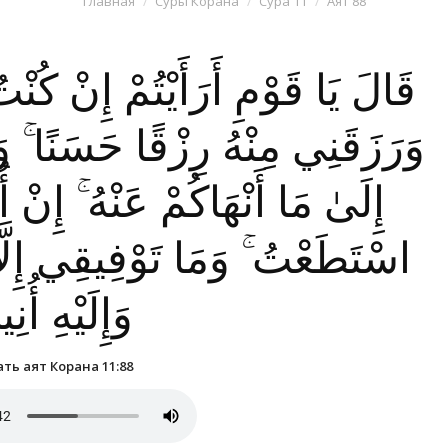
Главная
Суры Корана
Сура 11
Аят 88
قَالَ يَا قَوْمِ أَرَأَيْتُمْ إِنْ كُنْت
وَرَزَقَنِي مِنْهُ رِزْقًا حَسَنًا ۚ وَ
إِلَىٰ مَا أَنْهَاكُمْ عَنْهُ ۚ إِنْ أُ
اسْتَطَعْتُ ۚ وَمَا تَوْفِيقِي إِلَّا بِ
وَإِلَيْهِ أُن
ть аят Корана 11:88