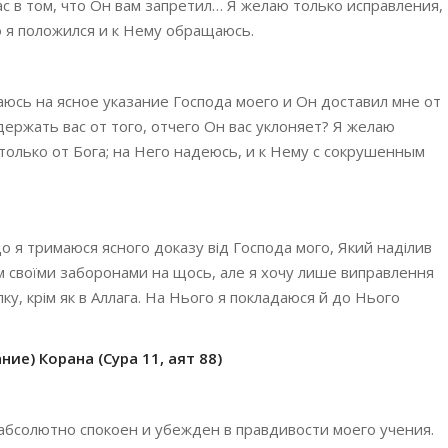
с в том, что Он вам запретил… Я желаю только исправления,
о я положился и к Нему обращаюсь.
аюсь на ясное указание Господа моего и Он доставил мне от
держать вас от того, отчего Он вас уклоняет? Я желаю
только от Бога; на Него надеюсь, и к Нему с сокрушенным
кщо я тримаюся ясного доказу від Господа мого, Який наділив
м своїми заборонами на щось, але я хочу лише виправлення
ку, крім як в Аллага. На Нього я покладаюся й до Нього
ие) Корана (Сура 11, аят 88)
абсолютно спокоен и убежден в правдивости моего учения.