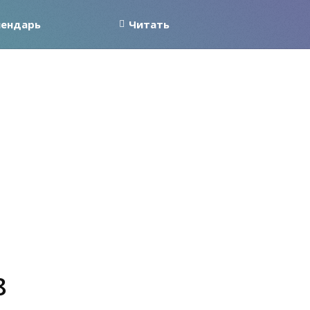
лендарь
Читать
8