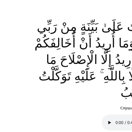
ُ عَلَىٰ بَيِّنَةٍ مِنْ رَبِّي
مَا أُرِيدُ أَنْ أُخَالِفَكُمْ
رِيدُ إِلَّا الْإِصْلَاحَ مَا
اللَّهِ ۚ عَلَيْهِ تَوَكَّلْتُ
ِيبُ
Слуша