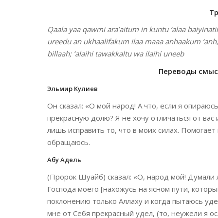
Т
Qaala yaa qawmi ara’aitum in kuntu ‘alaa baiyin
ureedu an ukhaalifakum ilaa maaa anhaakum ‘anh; i
billaah; ‘alaihi tawakkaltu wa ilaihi uneeb
Переводы смысл
Эльмир Кулиев
Он сказал: «О мой народ! А что, если я опираюс
прекрасную долю? Я не хочу отличаться от вас 
лишь исправить то, что в моих силах. Помогает
обращаюсь.
Абу Адель
(Пророк Шуайб) сказал: «О, народ мой! Думали л
Господа моего [нахожусь на ясном пути, которы
поклонению только Аллаху и когда пытаюсь удер
мне от Себя прекрасный удел, (то, неужели я о