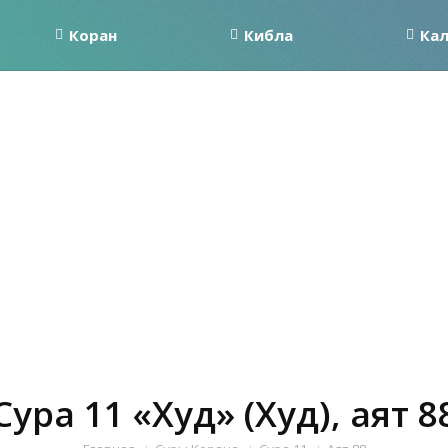
Коран
Кибла
Ка
Сура 11 «Худ» (Худ), аят 8
Вы здесь: