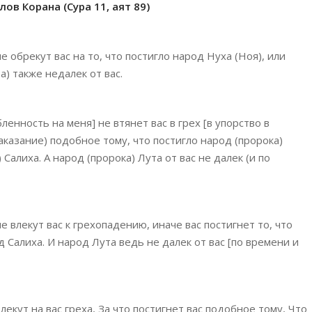
ов Корана (Сура 11, аят 89)
 обрекут вас на то, что постигло народ Нуха (Ноя), или
а) также недалек от вас.
ленность на меня] не втянет вас в грех [в упорство в
(наказание) подобное тому, что постигло народ (пророка)
Салиха. А народ (пророка) Лута от вас не далек (и по
е влекут вас к грехопадению, иначе вас постигнет то, что
д Салиха. И народ Лута ведь не далек от вас [по времени и
екут на вас греха, За что постигнет вас подобное тому, Что