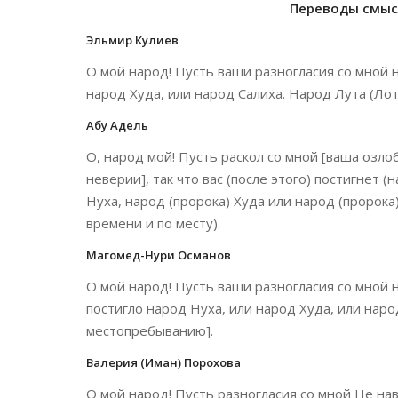
Переводы смысл
Эльмир Кулиев
О мой народ! Пусть ваши разногласия со мной не
народ Худа, или народ Салиха. Народ Лута (Лот
Абу Адель
О, народ мой! Пусть раскол со мной [ваша озлоб
неверии], так что вас (после этого) постигнет 
Нуха, народ (пророка) Худа или народ (пророка) 
времени и по месту).
Магомед-Нури Османов
О мой народ! Пусть ваши разногласия со мной н
постигло народ Нуха, или народ Худа, или наро
местопребыванию].
Валерия (Иман) Порохова
О мой народ! Пусть разногласия со мной Не навл