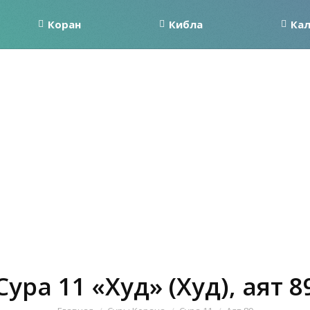
Коран
Кибла
Ка
Сура 11 «Худ» (Худ), аят 8
Вы здесь: