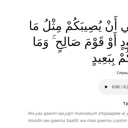
ِي أَنْ يُصِيبَكُمْ مِثْلُ مَا
 أَوْ قَوْمَ صَالِحٍ ۚ وَمَا
ْ بِبَعِيدٍ
Слуша
Т
Wa yaa qawmi laa yajri mannakum shiqaaqeee a
Hoodin aw qawma Saalih; wa maa qawmu Lootim 