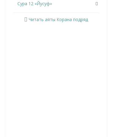
Сура 12 «Йусуф»
Сура 13 «Ар-Раад»
Читать аяты Корана подряд
Сура 14 «Ибрахим»
Сура 15 «Аль-Хиджр»
Сура 16 «Ан-Нахль»
Сура 17 «Аль-Исра»
Сура 18 «Аль-Кахф»
Сура 19 «Марьям»
Сура 20 «Та Ха»
Сура 21 «Аль-Анбийа»
Сура 22 «Аль-Хаджж»
Сура 23 «Аль-Муминун»
Сура 24 «Ан-Нур»