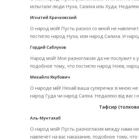
испытали люди Нуха, Салиха иль Худа; Недалеко
Игнатий Крачковский
О народ мой! Пусть раскол со мной не навлечет 
постигло народ Нуха, или народ Салиха. И народ
Гордий Саблуков
Народ мой! Мое разногласие да не послужит к 
подобное тому, что постигло народ Ноев, народ
Михайло Якубович
О народе мій! Нехай ваша суперечка зі мною не
народ Гуда чи народ Саліха. Недалеко від вас і
Тафсир (толкован
Аль-Мунтахаб
О народ мой! Пусть разногласия между нами не
навлечёт на вас наказание, подобное тому, что