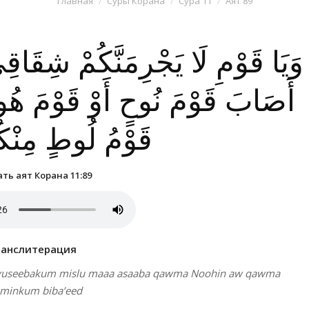
Главная
Суры Корана
Сура 11
Аят 89
وَيَا قَوْمِ لَا يَجْرِمَنَّكُمْ شِقَاق
أَصَابَ قَوْمَ نُوحٍ أَوْ قَوْمَ هُودٍ
قَوْمُ لُوطٍ مِنْكُم
ть аят Корана 11:89
ранслитерация
i yuseebakum mislu maaa asaaba qawma Noohin aw qawma
minkum biba’eed