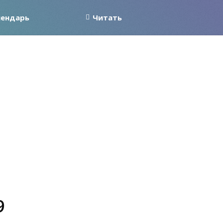
лендарь
Читать
9