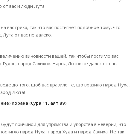
 от вас и люди Лута.
на вас греха, так что вас постигнет подобное тому, что
 Лута от вас не далеко.
увеличению виновности вашей, так чтобы постигло вас
 Гудов, народ Салихов. Народ Лотов не далек от вас.
 веде до того, щоб вас вразило те, що вразило народ Нуха,
 народ Люта!
ие) Корана (Сура 11, аят 89)
 будут причиной для упрямства и упорства в неверии, что
 постигло народ Нуха, народ Худа и народ Салиха. Не так