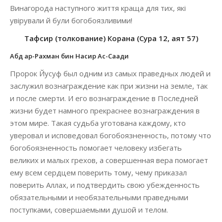
Винагорода наступного життя краща для тих, які
увірували й були богобоязливими!
Тафсир (толкование) Корана (Сура 12, аят 57)
Абд ар-Рахман бин Насир Ас-Саади
Пророк Йусуф был одним из самых праведных людей и
заслужил вознаграждение как при жизни на земле, так
и после смерти. И его вознаграждение в Последней
жизни будет намного прекраснее вознаграждения в
этом мире. Такая судьба уготована каждому, кто
уверовал и исповедовал богобоязненность, потому что
богобоязненность помогает человеку избегать
великих и малых грехов, а совершенная вера помогает
ему всем сердцем поверить тому, чему приказал
поверить Аллах, и подтвердить свою убежденность
обязательными и необязательными праведными
поступками, совершаемыми душой и телом.