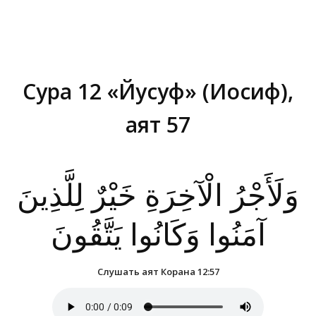
Сура 12 «Йусуф» (Иосиф),
аят 57
Вы здесь:
وَلَأَجْرُ الْآخِرَةِ خَيْرٌ لِلَّذِينَ
آمَنُوا وَكَانُوا يَتَّقُونَ
Слушать аят Корана 12:57