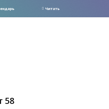
лендарь
Читать
т 58