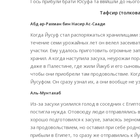
І ось прибули брати Юсуфа та ввійшли до нього. В
Тафсир (толкован
Абд ар-Рахман бин Насир Ас-Саади
Когда Йусуф стал распоряжаться хранилищами з
течение семи урожайных лет он велел засеива
участки. Ему удалось приготовить огромные за
хранил. А когда наступила засуха, неурожаи п
даже в Палестине, где жили Йакуб и его сыновь
чтобы они приобрели там продовольствие. Когд
Йусуфом. Он сразу узнал их, а они вообще не уз
Аль-Мунтахаб
Из-за засухи усилился голод в соседних с Егип
постигла нужда. Отовсюду люди отправлялись в 
хорошо подготовился к засухе, запасясь зерно
за продовольствием, но оставил при себе родно
прибыли в Египет, то сразу же отправились к Йу