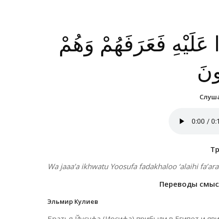
عَلَيْهِ فَعَرَفَهُمْ وَهُمْ
ونَ
Слуша
Т
Wa jaaa’a ikhwatu Yoosufa fadakhaloo ‘alaihi fa
Переводы смысл
Эльмир Кулиев
Братья Йусуфа (Иосифа) прибыли в Египет и явил