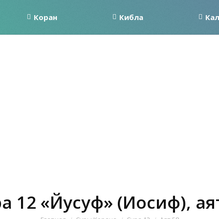
Коран
Кибла
Ка
а 12 «Йусуф» (Иосиф), ая
Вы здесь: