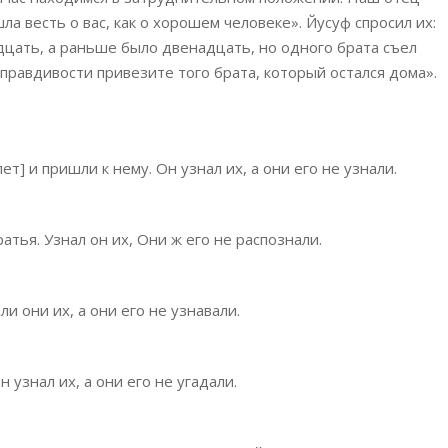
шла весть о вас, как о хорошем человеке». Йусуф спросил их:
дцать, а раньше было двенадцать, но одного брата съел
 правдивости привезите того брата, который остался дома».
т] и пришли к нему. Он узнал их, а они его не узнали.
атья. Узнал он их, Они ж его не распознали.
и они их, а они его не узнавали.
 узнал их, а они его не угадали.