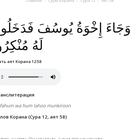
Главная
Суры Корана
Сура 12
Аят 58
وَجَاءَ إِخْوَةُ يُوسُفَ فَدَخَلُوا 
لَهُ مُنْكِرُ
ть аят Корана 12:58
ранслитерация
’arafahum wa hum lahoo munkiroon
ов Корана (Сура 12, аят 58)
ись к нему. Он узнал их, а они его не узнали.