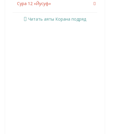
Сура 12 «Йусуф»
Сура 13 «Ар-Раад»
Читать аяты Корана подряд
Сура 14 «Ибрахим»
Сура 15 «Аль-Хиджр»
Сура 16 «Ан-Нахль»
Сура 17 «Аль-Исра»
Сура 18 «Аль-Кахф»
Сура 19 «Марьям»
Сура 20 «Та Ха»
Сура 21 «Аль-Анбийа»
Сура 22 «Аль-Хаджж»
Сура 23 «Аль-Муминун»
Сура 24 «Ан-Нур»