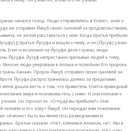
транах начался голод. Люди отправлялись в Египет, зная о
Туда же отправил Йакуб своих сыновей за продовольствием,
ямина, не желая расставаться с ним. Когда братья прибыли
усуфу].]] братья Йусуфа и вошли к нему, и он [Йусуф] узнал
итель Египта возложил на Йусуфа дела страны, люди
оны Йусуфа. Йусуф непрестанно призывал людей к тому,
. Многие люди уверовали в Аллаха и полюбили Его пророка.
и страны Ханаан. Пророк Йакуб отправил своих сыновей за
оброте Йусуфа распространилась далеко за пределами
До меня дошла весть о том, что правитель Египта праведный
пожелание мира и познакомьтесь с ним». И они поехали к
е узнали. Он спросил их: «Откуда вы прибыли?» Они
й человек и его зовут Йакуб. Он передал вам пожелание
зал: «А может быть вы являетесь разведчиками и
ы». Братья сказали: «Нет, клянемся Аллахом, нет. Мы в
йчас находимся в затруднительном положении. Наш отец