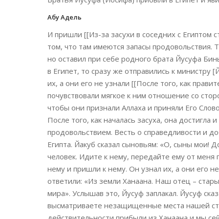
Абу Адель
И пришли [[Из-за засухи в соседних с Египтом с
том, что там имеются запасы продовольствия. 
но оставил при себе родного брата Йусуфа Бинь
в Египет, то сразу же отправились к министру [Й
их, а они его не узнали [[После того, как прав
почувствовали мягкое к ним отношение со стор
чтобы они признали Аллаха и приняли Его Слово
После того, как началась засуха, она достигла 
продовольствием. Весть о справедливости и д
Египта. Йакуб сказал сыновьям: «О, сыны мои! 
человек. Идите к нему, передайте ему от меня 
нему и пришли к нему. Он узнал их, а они его н
ответили: «Из земли Ханаана. Наш отец – стары
мира». Услышав это, Йусуф заплакал. Йусуф ска
высматриваете незащищенные места нашей стран
действительности прибыли из Ханаана и мы се