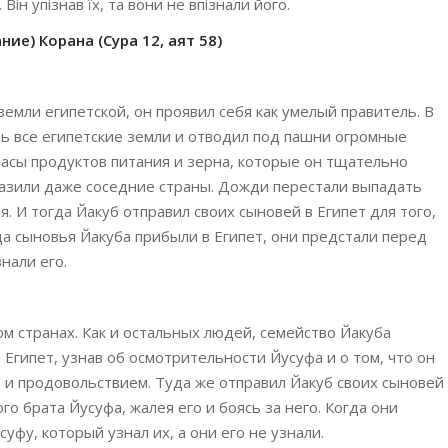
ін упізнав їх, та вони не впізнали його.
ие) Корана (Сура 12, аят 58)
емли египетской, он проявил себя как умелый правитель. В
ть все египетские земли и отводил под пашни огромные
пасы продуктов питания и зерна, которые он тщательно
оразили даже соседние страны. Дожди перестали выпадать
я. И тогда Йакуб отправил своих сыновей в Египет для того,
а сыновья Йакуба прибыли в Египет, они предстали перед
нали его.
том странах. Как и остальных людей, семейство Йакуба
Египет, узнав об осмотрительности Йусуфа и о том, что он
м и продовольствием. Туда же отправил Йакуб своих сыновей
го брата Йусуфа, жалея его и боясь за него. Когда они
суфу, который узнал их, а они его не узнали.