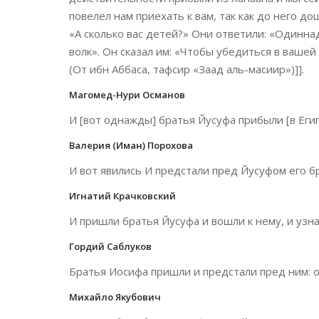
повелел нам приехать к вам, так как до него до
«А сколько вас детей?» Они ответили: «Одинна
волк». Он сказал им: «Чтобы убедиться в вашей
(От ибн Аббаса, тафсир «Заад аль-масиир»)]].
Магомед-Нури Османов
И [вот однажды] братья Йусуфа прибыли [в Египе
Валерия (Иман) Порохова
И вот явились И предстали пред Йусуфом его бр
Игнатий Крачковский
И пришли братья Йусуфа и вошли к нему, и узнал
Гордий Саблуков
Братья Иосифа пришли и предстали пред ним: он
Михайло Якубович