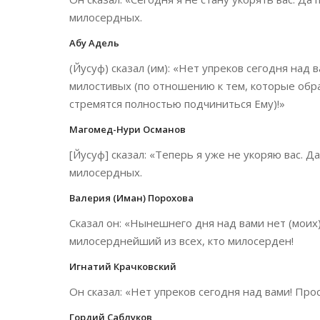
милосердных.
Абу Адель
(Йусуф) сказал (им): «Нет упреков сегодня над 
милостивых (по отношению к тем, которые обр
стремятся полностью подчиниться Ему)!»
Магомед-Нури Османов
[Йусуф] сказал: «Теперь я уже не укоряю вас. 
милосердных.
Валерия (Иман) Порохова
Сказал он: «Нынешнего дня над вами нет (моих)
милосерднейший из всех, кто милосерден!
Игнатий Крачковский
Он сказал: «Нет упреков сегодня над вами! Пр
Гордий Саблуков