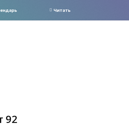
лендарь
Читать
т 92