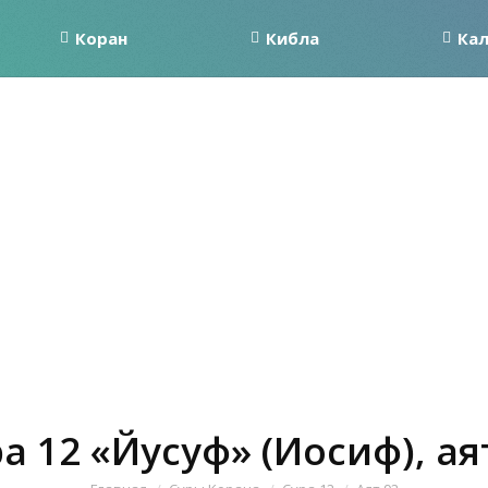
Коран
Кибла
Ка
а 12 «Йусуф» (Иосиф), ая
Вы здесь: