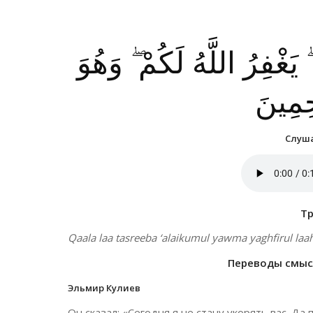
يَغْفِرُ اللَّهُ لَكُمْ ۖ وَهُوَ
حِمِينَ
Слуша
Т
Qaala laa tasreeba ‘alaikumul yawma yaghfirul 
Переводы смысл
Эльмир Кулиев
Он сказал: «Сегодня я не стану укорять вас. Д