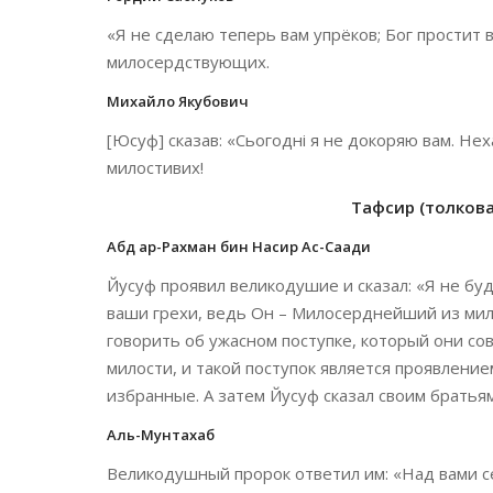
«Я не сделаю теперь вам упрёков; Бог простит
милосердствующих.
Михайло Якубович
[Юсуф] сказав: «Сьогодні я не докоряю вам. Нех
милостивих!
Тафсир (толкован
Абд ар-Рахман бин Насир Ас-Саади
Йусуф проявил великодушие и сказал: «Я не буд
ваши грехи, ведь Он – Милосерднейший из мил
говорить об ужасном поступке, который они со
милости, и такой поступок является проявлен
избранные. А затем Йусуф сказал своим братьям
Аль-Мунтахаб
Великодушный пророк ответил им: «Над вами сег