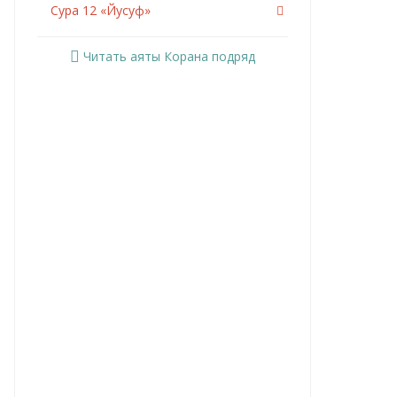
Сура 12 «Йусуф»
Сура 13 «Ар-Раад»
Читать аяты Корана подряд
Сура 14 «Ибрахим»
Сура 15 «Аль-Хиджр»
Сура 16 «Ан-Нахль»
Сура 17 «Аль-Исра»
Сура 18 «Аль-Кахф»
Сура 19 «Марьям»
Сура 20 «Та Ха»
Сура 21 «Аль-Анбийа»
Сура 22 «Аль-Хаджж»
Сура 23 «Аль-Муминун»
Сура 24 «Ан-Нур»