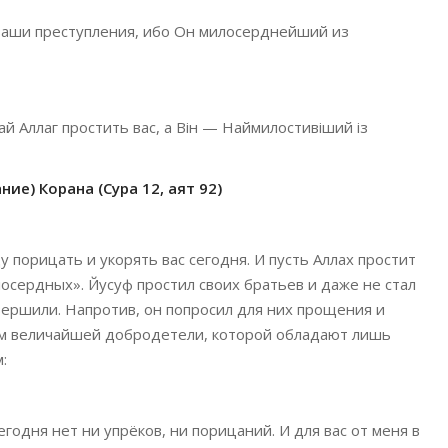
 ваши преступления, ибо Он милосерднейший из
ай Аллаг простить вас, а Він — Наймилостивіший із
ие) Корана (Сура 12, аят 92)
у порицать и укорять вас сегодня. И пусть Аллах простит
осердных». Йусуф простил своих братьев и даже не стал
вершили. Напротив, он попросил для них прощения и
ием величайшей добродетели, которой обладают лишь
:
одня нет ни упрёков, ни порицаний. И для вас от меня в