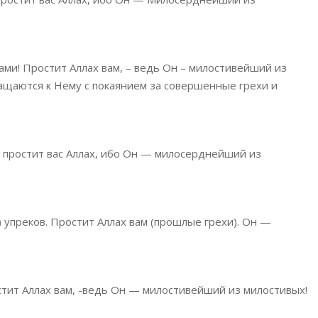
вами! Простит Ал­лах вам, – ведь Он – милостивейший из
ащаются к Нему с покаянием за совершенные грехи и
Да простит вас Аллах, ибо Он — милосерднейший из
 упреков. Простит Аллах вам (прошлые грехи). Он —
остит Аллах вам, -ведь Он — милостивейший из милостивых!