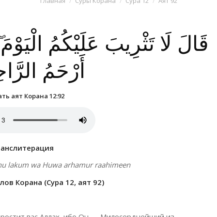
Главная
Суры Корана
Сура 12
Аят 92
قَالَ لَا تَثْرِيبَ عَلَيْكُمُ الْيَوْمَ ۖ 
أَرْحَمُ الرَّا
ть аят Корана 12:92
ранслитерация
laahu lakum wa Huwa arhamur raahimeen
ов Корана (Сура 12, аят 92)
а простит вас Аллах, ибо Он — Милосерднейший из