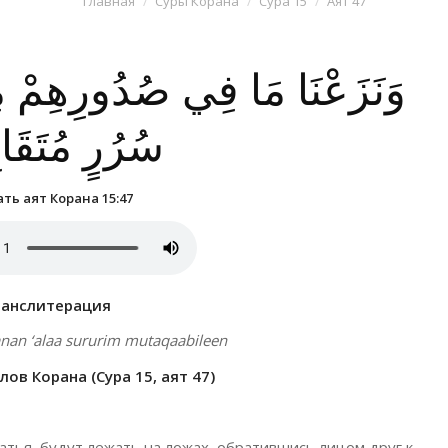
Главная
Суры Корана
Сура 15
Аят 47
وَنَزَعْنَا مَا فِي صُدُورِهِمْ مِ
سُرُرٍ مُتَقَاب
ть аят Корана 15:47
ранслитерация
anan ‘alaa sururim mutaqaabileen
ов Корана (Сура 15, аят 47)
ратья, будут лежать на ложах, обратившись лицом друг к