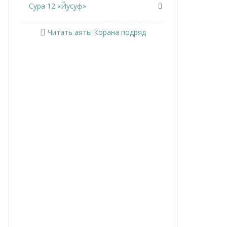
Сура 12 «Йусуф»
Сура 13 «Ар-Раад»
Читать аяты Корана подряд
Сура 14 «Ибрахим»
Сура 15 «Аль-Хиджр»
Сура 16 «Ан-Нахль»
Сура 17 «Аль-Исра»
Сура 18 «Аль-Кахф»
Сура 19 «Марьям»
Сура 20 «Та Ха»
Сура 21 «Аль-Анбийа»
Сура 22 «Аль-Хаджж»
Сура 23 «Аль-Муминун»
Сура 24 «Ан-Нур»