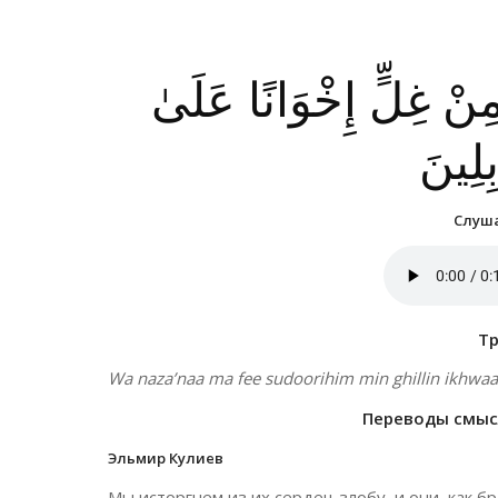
نْ غِلٍّ إِخْوَانًا عَلَىٰ
ِلِينَ
Слуша
Т
Wa naza’naa ma fee sudoorihim min ghillin ikhwa
Переводы смысл
Эльмир Кулиев
Мы исторгнем из их сердец злобу, и они, как б