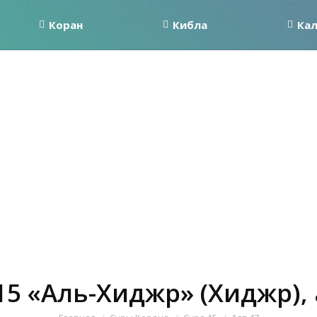
Коран
Кибла
Ка
15 «Аль-Хиджр» (Хиджр), 
Вы здесь: