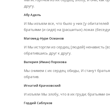
другу.
Абу Адель
И Мы изъяли все, что было у них [у обитателей 
братьями (и сидя) на (расшитых) ложах (беседу
Магомед-Нури Османов
И Мы исторгли из сердец [людей] ненависть [вз
обратившись друг к другу.
Валерия (Иман) Порохова
Мы снимем с их сердец обиды, И станут братьям
обратив.
Игнатий Крачковский
И изъяли Мы злобу, что в их груди; братьями о
Гордий Саблуков