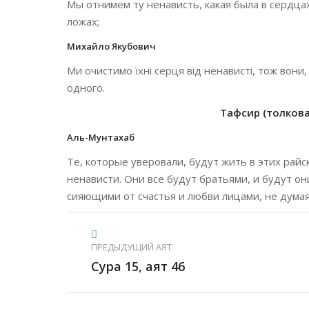
Мы отнимем ту ненависть, какая была в сердцах
ложах;
Михайло Якубович
Ми очистимо їхні серця від ненависті, тож вон
одного.
Тафсир (толкован
Аль-Мунтахаб
Те, которые уверовали, будут жить в этих райс
ненависти. Они все будут братьями, и будут он
сияющими от счастья и любви лицами, не думая
ПРЕДЫДУЩИЙ АЯТ
Сура 15, аят 46