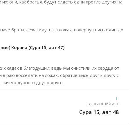
 их: они, как братья, будут сидеть одни против других на
и, наче брати, лежатимуть на ложах, повернувшись один до
ие) Корана (Сура 15, аят 47)
ких садах в благодушии; ведь Мы очистили их сердца от
и в раю восседать на ложах, обратившись друг к другу с
 ничего дурного друг о друге.
СЛЕДУЮЩИЙ АЯТ
Сура 15, аят 48