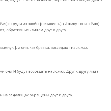
Рая] в груди из злобы [ненависть]. (И живут они в Раю)
ют) обратившись лицом друг к другу.
аимную], и они, как братья, восседают на ложах,
и они И будут восседать на ложах, Друг к другу лица
ни на седалищах обращены друг к другу.