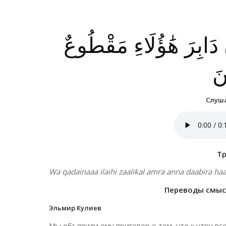
َّ دَابِرَ هَٰؤُلَاءِ مَقْطُوعٌ
نَ
Слуша
Т
Wa qadainaaa ilaihi zaalikal amra anna daabira h
Переводы смысл
Эльмир Кулиев
Мы объявили ему приговор о том, что к утру вс