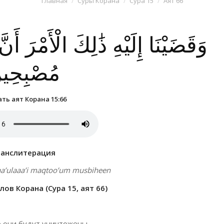
Главная
Суры Корана
Сура 15
Аят 66
وَقَضَيْنَا إِلَيْهِ ذَٰلِكَ الْأَمْرَ أَن
مُصْبِحِي
ть аят Корана 15:66
ранслитерация
aaa’ulaaa’i maqtoo’um musbiheen
ов Корана (Сура 15, аят 66)
е они будут уничтожены.