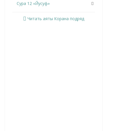
Сура 12 «Йусуф»
Сура 13 «Ар-Раад»
Читать аяты Корана подряд
Сура 14 «Ибрахим»
Сура 15 «Аль-Хиджр»
Сура 16 «Ан-Нахль»
Сура 17 «Аль-Исра»
Сура 18 «Аль-Кахф»
Сура 19 «Марьям»
Сура 20 «Та Ха»
Сура 21 «Аль-Анбийа»
Сура 22 «Аль-Хаджж»
Сура 23 «Аль-Муминун»
Сура 24 «Ан-Нур»