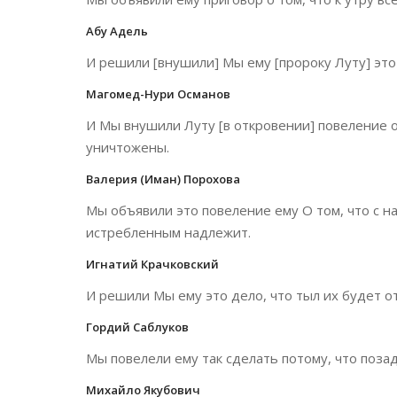
Абу Адель
И решили [внушили] Мы ему [пророку Луту] это
Магомед-Нури Османов
И Мы внушили Луту [в откровении] повеление о
уничтожены.
Валерия (Иман) Порохова
Мы объявили это повеление ему О том, что с на
истребленным надлежит.
Игнатий Крачковский
И решили Мы ему это дело, что тыл их будет от
Гордий Саблуков
Мы повелели ему так сделать потому, что позад
Михайло Якубович