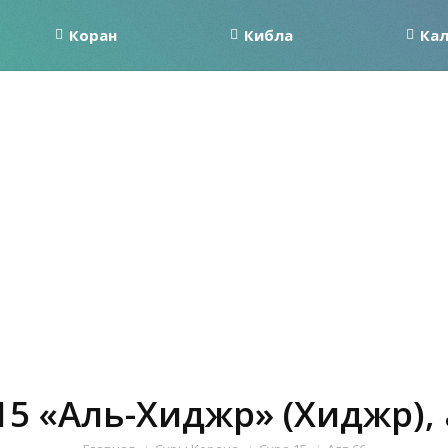
Коран
Кибла
Ка
15 «Аль-Хиджр» (Хиджр), 
Вы здесь: