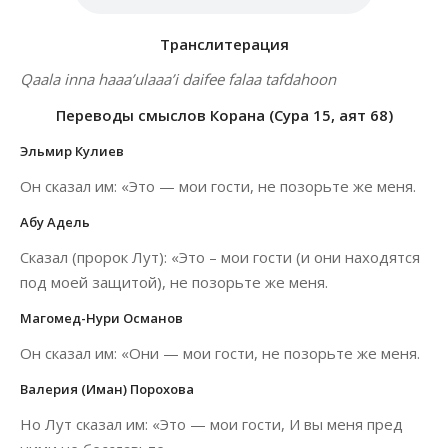
Транслитерация
Qaala inna haaa’ulaaa’i daifee falaa tafdahoon
Переводы смыслов Корана (Сура 15, аят 68)
Эльмир Кулиев
Он сказал им: «Это — мои гости, не позорьте же меня.
Абу Адель
Сказал (пророк Лут): «Это – мои гости (и они находятся
под моей защитой), не позорьте же меня.
Магомед-Нури Османов
Он сказал им: «Они — мои гости, не позорьте же меня.
Валерия (Иман) Порохова
Но Лут сказал им: «Это — мои гости, И вы меня пред