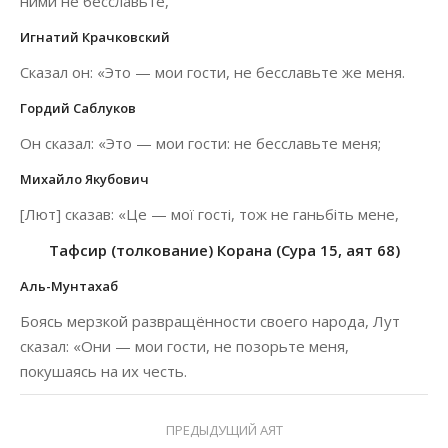
ними не бесславьте,
Игнатий Крачковский
Сказал он: «Это — мои гости, не бесславьте же меня.
Гордий Саблуков
Он сказал: «Это — мои гости: не бесславьте меня;
Михайло Якубович
[Лют] сказав: «Це — мої гості, тож не ганьбіть мене,
Тафсир (толкование) Корана (Сура 15, аят 68)
Аль-Мунтахаб
Боясь мерзкой развращённости своего народа, Лут
сказал: «Они — мои гости, не позорьте меня,
покушаясь на их честь.
ПРЕДЫДУЩИЙ АЯТ