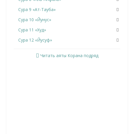
Сура 9 «Ат-Тауба»
Сура 10 «Йунус»
Сура 11 «Худ»
Сура 12 «Йусуф»
Сура 13 «Ар-Раад»
Читать аяты Корана подряд
Сура 14 «Ибрахим»
Сура 15 «Аль-Хиджр»
Сура 16 «Ан-Нахль»
Сура 17 «Аль-Исра»
Сура 18 «Аль-Кахф»
Сура 19 «Марьям»
Сура 20 «Та Ха»
Сура 21 «Аль-Анбийа»