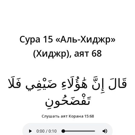
Сура 15 «Аль-Хиджр»
(Хиджр), аят 68
Вы здесь:
قَالَ إِنَّ هَٰؤُلَاءِ ضَيْفِي فَلَا
تَفْضَحُونِ
Слушать аят Корана 15:68