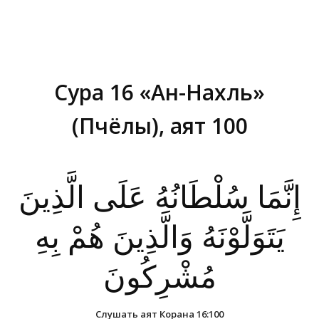
Сура 16 «Ан-Нахль»
(Пчёлы), аят 100
Вы здесь:
إِنَّمَا سُلْطَانُهُ عَلَى الَّذِينَ
يَتَوَلَّوْنَهُ وَالَّذِينَ هُمْ بِهِ
مُشْرِكُونَ
Слушать аят Корана 16:100