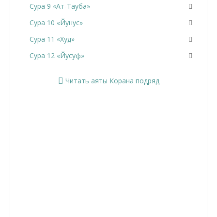
Сура 9 «Ат-Тауба»
Сура 10 «Йунус»
Сура 11 «Худ»
Сура 12 «Йусуф»
Сура 13 «Ар-Раад»
Читать аяты Корана подряд
Сура 14 «Ибрахим»
Сура 15 «Аль-Хиджр»
Сура 16 «Ан-Нахль»
Сура 17 «Аль-Исра»
Сура 18 «Аль-Кахф»
Сура 19 «Марьям»
Сура 20 «Та Ха»
Сура 21 «Аль-Анбийа»