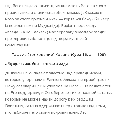
Під його владою тільки ті, які вважають його за свого
прихильника й стали багатобожниками. [«Вважають
його за свого прихильника» — коряться йому (ібн Касір
із посиланням на Муджагіда). Варіант перекладу
«влада» (а не «доказ») має перевагу внаслідок згадки
про «прихильність», що підтверджується й
коментарями.]
Тафсир (толкование) Корана (Сура 16, аят 100)
Абд ар-Рахман бин Насир Ас-Саади
Дьяволы не обладают властью над праведниками,
которые уверовали в Единого Аллаха, не приобщают к
Нему сотоварищей и уповают на Него. Они полагаются
на Его поддержку, и Он оберегает их от козней сатаны,
который не может найти дорогу к их сердцам.
Воистину, сатана одерживает верх только над теми,
кто избирает его своим покровителем. Это –