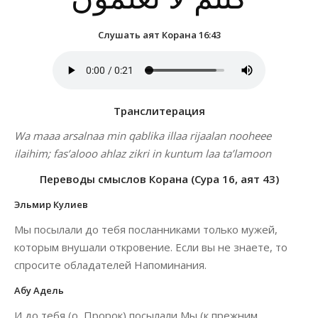
Слушать аят Корана 16:43
Транслитерация
Wa maaa arsalnaa min qablika illaa rijaalan nooheee
ilaihim; fas’alooo ahlaz zikri in kuntum laa ta’lamoon
Переводы смыслов Корана (Сура 16, аят 43)
Эльмир Кулиев
Мы посылали до тебя посланниками только мужей,
которым внушали откровение. Если вы не знаете, то
спросите обладателей Напоминания.
Абу Адель
И до тебя (о, Пророк) посылали Мы (к прежним