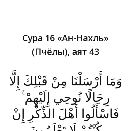
Сура 16 «Ан-Нахль»
(Пчёлы), аят 43
Вы здесь:
وَمَا أَرْسَلْنَا مِنْ قَبْلِكَ إِلَّا
رِجَالًا نُوحِي إِلَيْهِمْ ۚ
فَاسْأَلُوا أَهْلَ الذِّكْرِ إِنْ
كُنْتُمْ لَا تَعْلَمُونَ