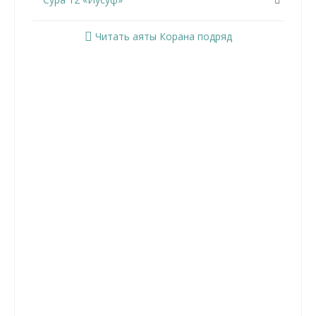
Сура 13 «Ар-Раад»
Читать аяты Корана подряд
Сура 14 «Ибрахим»
Сура 15 «Аль-Хиджр»
Сура 16 «Ан-Нахль»
Сура 17 «Аль-Исра»
Сура 18 «Аль-Кахф»
Сура 19 «Марьям»
Сура 20 «Та Ха»
Сура 21 «Аль-Анбийа»
Сура 22 «Аль-Хаджж»
Сура 23 «Аль-Муминун»
Сура 24 «Ан-Нур»
Сура 25 «Аль-Фуркан»