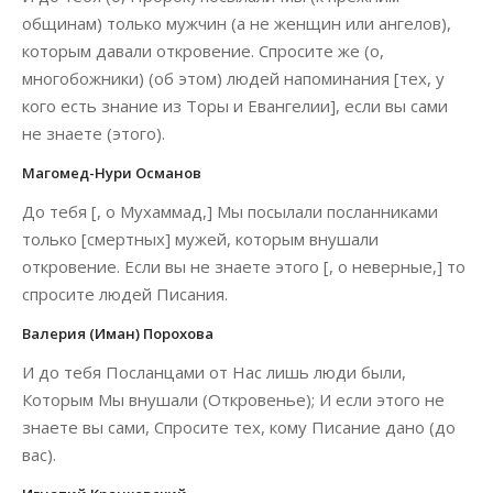
общинам) только мужчин (а не женщин или ангелов),
которым давали откровение. Спросите же (о,
многобожники) (об этом) людей напоминания [тех, у
кого есть знание из Торы и Евангелии], если вы сами
не знаете (этого).
Магомед-Нури Османов
До тебя [, о Мухаммад,] Мы посылали посланниками
только [смертных] мужей, которым внушали
откровение. Если вы не знаете этого [, о неверные,] то
спросите людей Писания.
Валерия (Иман) Порохова
И до тебя Посланцами от Нас лишь люди были,
Которым Мы внушали (Откровенье); И если этого не
знаете вы сами, Спросите тех, кому Писание дано (до
вас).