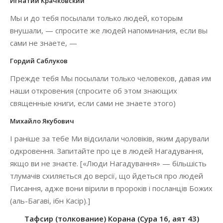
Игнатий Крачковский
Мы и до тебя посылали только людей, которым
внушали, — спросите же людей напоминания, если вы
сами не знаете, —
Гордий Саблуков
Прежде тебя Мы посылали только человеков, давая им
наши откровения (спросите об этом знающих
священные книги, если сами не знаете этого)
Михайло Якубович
І раніше за тебе Ми відсилали чоловіків, яким дарували
одкровення. Запитайте про це в людей Нагадування,
якщо ви не знаєте. [«Люди Нагадування» — більшість
тлумачів схиляється до версії, що йдеться про людей
Писання, адже вони вірили в пророків і посланців Божих
(аль-Багаві, ібн Касір).]
Тафсир (толкование) Корана (Сура 16, аят 43)