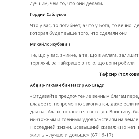
лучшим, чем то, что они делали.
Гордий Саблуков
Что у вас, то погибнет; а что у Бога, то вечно
которая будет выше того, что сделали они.
Михайло Якубович
Те, що у вас, зникне, а те, що в Аллага, залиш
терплячі, за найкраще з того, що вони робили!
Тафсир (толкован
Абд ар-Рахман бин Насир Ас-Саади
«Отдавайте предпочтение вечным благам пере
владеете, непременно закончатся, даже если и
для вас Аллах, останется навсегда. Воистину, 
ничтожным и тленным удовольствиям на земле
Последней жизни. Всевышний сказал: «Но нет!
жизнь – лучше и дольше» (87:16-17)