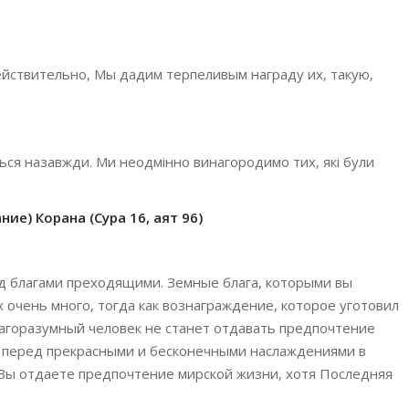
: действительно, Мы дадим терпеливым награду их, такую,
иться назавжди. Ми неодмінно винагородимо тих, які були
ие) Корана (Сура 16, аят 96)
д благами преходящими. Земные блага, которыми вы
х очень много, тогда как вознаграждение, которое уготовил
благоразумный человек не станет отдавать предпочтение
 перед прекрасными и бесконечными наслаждениями в
 Вы отдаете предпочтение мирской жизни, хотя Последняя