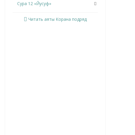
Сура 12 «Йусуф»
Сура 13 «Ар-Раад»
Читать аяты Корана подряд
Сура 14 «Ибрахим»
Сура 15 «Аль-Хиджр»
Сура 16 «Ан-Нахль»
Сура 17 «Аль-Исра»
Сура 18 «Аль-Кахф»
Сура 19 «Марьям»
Сура 20 «Та Ха»
Сура 21 «Аль-Анбийа»
Сура 22 «Аль-Хаджж»
Сура 23 «Аль-Муминун»
Сура 24 «Ан-Нур»