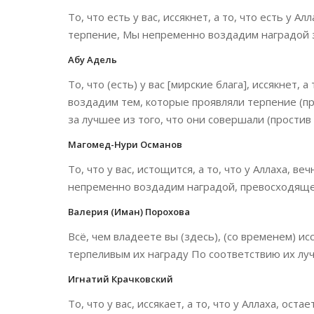
То, что есть у вас, иссякнет, а то, что есть у А
терпение, Мы непременно воздадим наградой з
Абу Адель
То, что (есть) у вас [мирские блага], иссякнет, 
воздадим тем, которые проявляли терпение (пр
за лучшее из того, что они совершали (простив
Магомед-Нури Османов
То, что у вас, истощится, а то, что у Аллаха, в
непременно воздадим наградой, превосходящей
Валерия (Иман) Порохова
Всё, чем владеете вы (здесь), (со временем) и
терпеливым их награду По соответствию их лу
Игнатий Крачковский
То, что у вас, иссякает, а то, что у Аллаха, ос