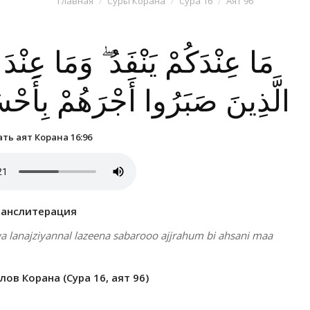
Главная
Суры Корана
Сура 16
Аят 96
مَا عِنْدَكُمْ يَنْفَدُ ۖ وَمَا عِنْدَ ا
الَّذِينَ صَبَرُوا أَجْرَهُمْ بِأَحْ
ть аят Корана 16:96
ранслитерация
a lanajziyannal lazeena sabarooo ajjrahum bi ahsani maa
ов Корана (Сура 16, аят 96)