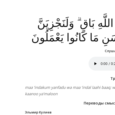
للَّهِ بَاقٍ ۗ وَلَنَجْزِيَنَّ
سَنِ مَا كَانُوا يَعْمَلُونَ
Слуша
Т
maa ‘indakum yanfadu wa maa ‘indal laahi baaq; w
kaanoo ya’maloon
Переводы смысл
Эльмир Кулиев