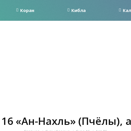
Коран
Кибла
Ка
 16 «Ан-Нахль» (Пчёлы), а
Вы здесь: