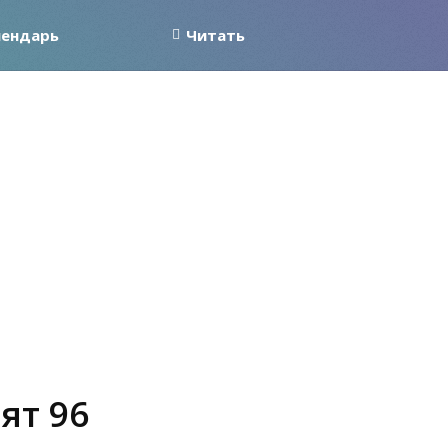
лендарь
Читать
ят 96