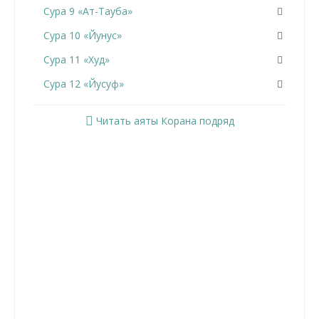
Сура 9 «Ат-Тауба»
Сура 10 «Йунус»
Сура 11 «Худ»
Сура 12 «Йусуф»
Сура 13 «Ар-Раад»
Читать аяты Корана подряд
Сура 14 «Ибрахим»
Сура 15 «Аль-Хиджр»
Сура 16 «Ан-Нахль»
Сура 17 «Аль-Исра»
Сура 18 «Аль-Кахф»
Сура 19 «Марьям»
Сура 20 «Та Ха»
Сура 21 «Аль-Анбийа»