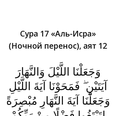
Сура 17 «Аль-Исра»
(Ночной перенос), аят 12
Вы здесь:
وَجَعَلْنَا اللَّيْلَ وَالنَّهَارَ
آيَتَيْنِ ۖ فَمَحَوْنَا آيَةَ اللَّيْلِ
وَجَعَلْنَا آيَةَ النَّهَارِ مُبْصِرَةً
لِتَبْتَغُوا فَضْلًا مِنْ رَبِّكُمْ