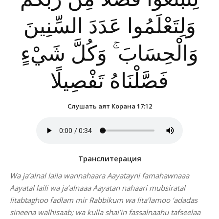
وَلِتَعْلَمُوا عَدَدَ السِّنِينَ
وَالْحِسَابَ ۚ وَكُلَّ شَيْءٍ
فَصَّلْنَاهُ تَفْصِيلًا
Слушать аят Корана 17:12
Транслитерация
Wa ja’alnal laila wannahaara Aayatayni famahawnaaa
Aayatal laili wa ja’alnaaa Aayatan nahaari mubsiratal
litabtaghoo fadlam mir Rabbikum wa lita’lamoo ‘adadas
sineena walhisaab; wa kulla shai’in fassalnaahu tafseelaa