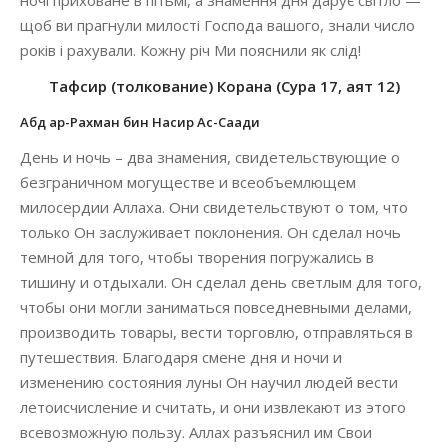
ночі приховане в пітьмі, а знамення дня дарує світло —
щоб ви прагнули милості Господа вашого, знали число
років і рахували. Кожну річ Ми пояснили як слід!
Тафсир (толкование) Корана (Сура 17, аят 12)
Абд ар-Рахман бин Насир Ас-Саади
День и ночь – два знамения, свидетельствующие о
безграничном могуществе и всеобъемлющем
милосердии Аллаха. Они свидетельствуют о том, что
только Он заслуживает поклонения. Он сделал ночь
темной для того, чтобы творения погружались в
тишину и отдыхали. Он сделал день светлым для того,
чтобы они могли заниматься повседневными делами,
производить товары, вести торговлю, отправляться в
путешествия. Благодаря смене дня и ночи и
изменению состояния луны Он научил людей вести
летоисчисление и считать, и они извлекают из этого
всевозможную пользу. Аллах разъяснил им Свои