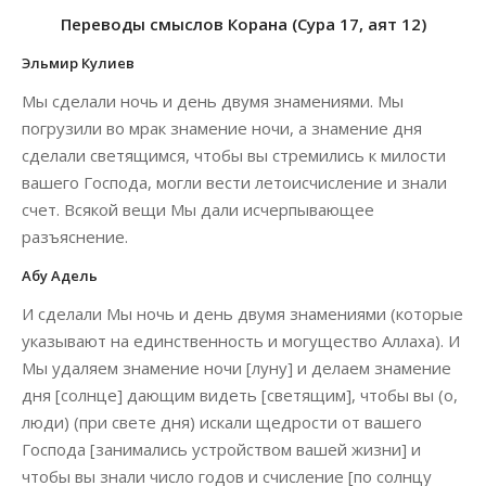
Переводы смыслов Корана (Сура 17, аят 12)
Эльмир Кулиев
Мы сделали ночь и день двумя знамениями. Мы
погрузили во мрак знамение ночи, а знамение дня
сделали светящимся, чтобы вы стремились к милости
вашего Господа, могли вести летоисчисление и знали
счет. Всякой вещи Мы дали исчерпывающее
разъяснение.
Абу Адель
И сделали Мы ночь и день двумя знамениями (которые
указывают на единственность и могущество Аллаха). И
Мы удаляем знамение ночи [луну] и делаем знамение
дня [солнце] дающим видеть [светящим], чтобы вы (о,
люди) (при свете дня) искали щедрости от вашего
Господа [занимались устройством вашей жизни] и
чтобы вы знали число годов и счисление [по солнцу