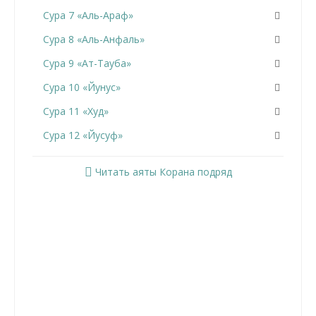
Сура 7 «Аль-Араф»
Сура 8 «Аль-Анфаль»
Сура 9 «Ат-Тауба»
Сура 10 «Йунус»
Сура 11 «Худ»
Сура 12 «Йусуф»
Сура 13 «Ар-Раад»
Читать аяты Корана подряд
Сура 14 «Ибрахим»
Сура 15 «Аль-Хиджр»
Сура 16 «Ан-Нахль»
Сура 17 «Аль-Исра»
Сура 18 «Аль-Кахф»
Сура 19 «Марьям»