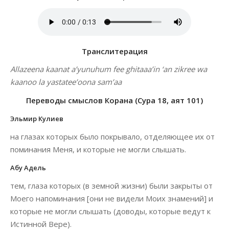
Транслитерация
Allazeena kaanat a’yunuhum fee ghitaaa’in ‘an zikree wa
kaanoo la yastatee’oona sam’aa
Переводы смыслов Корана (Сура 18, аят 101)
Эльмир Кулиев
на глазах которых было покрывало, отделяющее их от
поминания Меня, и которые не могли слышать.
Абу Адель
тем, глаза которых (в земной жизни) были закрыты от
Моего напоминания [они не видели Моих знамений] и
которые не могли слышать (доводы, которые ведут к
Истинной Вере).