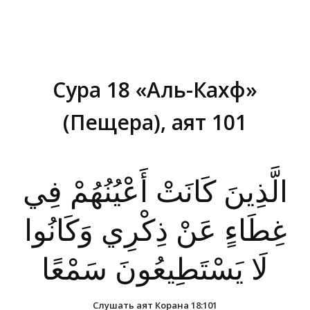
Сура 18 «Аль-Кахф»
(Пещера), аят 101
Вы здесь:
الَّذِينَ كَانَتْ أَعْيُنُهُمْ فِي
غِطَاءٍ عَنْ ذِكْرِي وَكَانُوا
لَا يَسْتَطِيعُونَ سَمْعًا
Слушать аят Корана 18:101