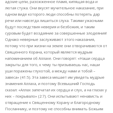
адские цепи, разожженное пламя, кипящая вода и
лютая стужа. Они вкусят мучительное наказание, при
одном виде которого люди способны потерять дар
речи или навсегда лишиться слуха. Такими ужасными
будут последствия неверия и безбожия, и таким
суровым будет воздаяние за совершенные злодеяния!
Однако неверные заслуживают этого наказания,
потому что при жизни на земле они отворачиваются от
Священного Корана, который является мудрым
напоминанием об Аллахе. Они говорят: «Наши сердца
закрыты для того, к чему ты призываешь нас, наши
уши поражены глухотой, а между нами и тобой –
завеса» (41:5). Эта завеса мешает им увидеть мудрые
знамения Аллаха, и поэтому Всевышний Господь
сказал: «Аллах запечатал их сердца и слух, а на глазах у
них – покрывало» (2:7). Они испытывают ненависть и
отвращение к Священному Корану и благородному
Посланнику, и поэтому не способны внимать Божьим