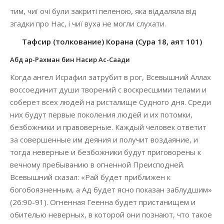
тим, чиї очі були закриті пеленою, яка віддаляла від
згадки про Нас, і чиї вуха не могли слухати.
Тафсир (толкование) Корана (Сура 18, аят 101)
Абд ар-Рахман бин Насир Ас-Саади
Когда ангел Исрафил затрубит в рог, Всевышний Аллах
воссоединит души творений с воскресшими телами и
соберет всех людей на ристалище Судного дня. Среди
них будут первые поколения людей и их потомки,
безбожники и правоверные. Каждый человек ответит
за совершенные им деяния и получит воздаяние, и
тогда неверные и безбожники будут приговорены к
вечному пребыванию в огненной Преисподней.
Всевышний сказал: «Рай будет приближен к
богобоязненным, а Ад будет ясно показан заблудшим»
(26:90-91). Огненная Геенна будет пристанищем и
обителью неверных, в которой они познают, что такое