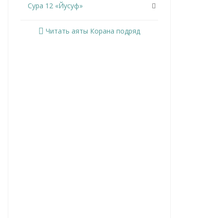
Сура 12 «Йусуф»
Сура 13 «Ар-Раад»
Читать аяты Корана подряд
Сура 14 «Ибрахим»
Сура 15 «Аль-Хиджр»
Сура 16 «Ан-Нахль»
Сура 17 «Аль-Исра»
Сура 18 «Аль-Кахф»
Сура 19 «Марьям»
Сура 20 «Та Ха»
Сура 21 «Аль-Анбийа»
Сура 22 «Аль-Хаджж»
Сура 23 «Аль-Муминун»
Сура 24 «Ан-Нур»