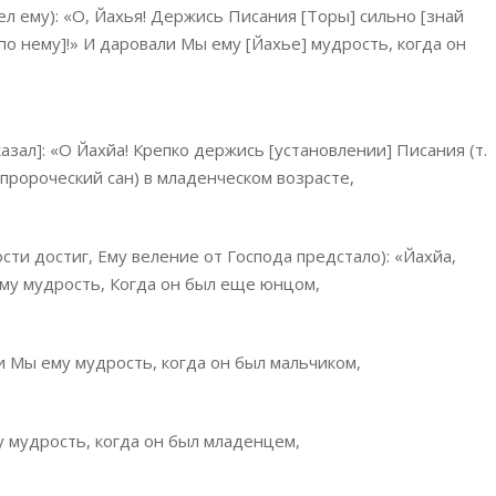
л ему): «О, Йахья! Держись Писания [Торы] сильно [знай
по нему]!» И даровали Мы ему [Йахье] мудрость, когда он
азал]: «О Йахйа! Крепко держись [установлении] Писания (т.
 пророческий сан) в младенческом возрасте,
сти достиг, Ему веление от Господа предстало): «Йахйа,
му мудрость, Когда он был еще юнцом,
и Мы ему мудрость, когда он был мальчиком,
 мудрость, когда он был младенцем,