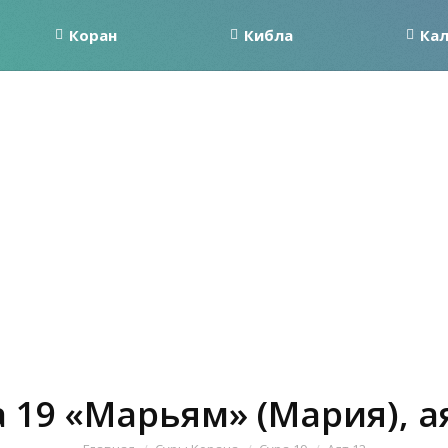
Коран
Кибла
Ка
 19 «Марьям» (Мария), а
Вы здесь: