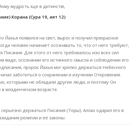
йому мудрість іще в дитинстві,
ие) Корана (Сура 19, аят 12)
о Йахья появился на свет, вырос и получил прекрасное
когда человек начинает осознавать то, что от него требуют,
 Писания. Для этого от него требовалось изо всех сил
ом виде, осознании его истинного смысла и соблюдении его
едписания, пророк Йахья мог крепко держаться Небесного
 начал заботиться о сохранении и изучении Откровения.
ью, которыми не обладали другие люди, и поэтому Он
е в младенческом возрасте.
 серьёзно держаться Писания (Торы). Аллах одарил его в
зидания религии и её законы.