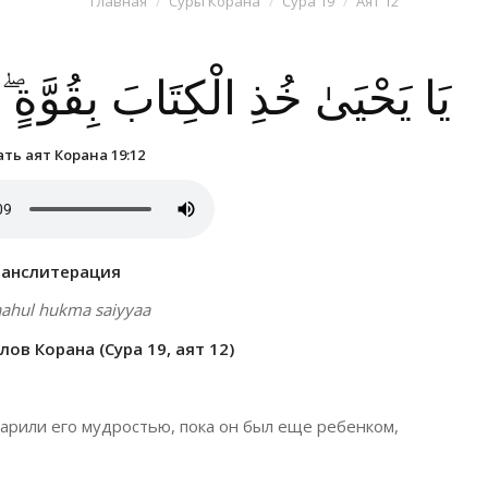
Главная
Суры Корана
Сура 19
Аят 12
يَا يَحْيَىٰ خُذِ الْكِتَابَ بِقُوَّةٍ ۖ 
ть аят Корана 19:12
ранслитерация
aahul hukma saiyyaa
ов Корана (Сура 19, аят 12)
арили его мудростью, пока он был еще ребенком,