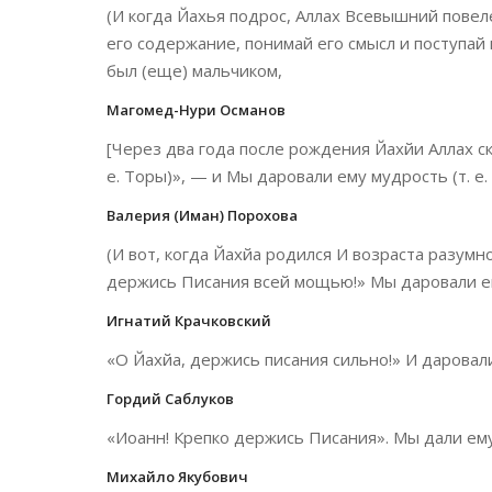
(И когда Йахья подрос, Аллах Всевышний повеле
его содержание, понимай его смысл и поступай 
был (еще) мальчиком,
Магомед-Нури Османов
[Через два года после рождения Йахйи Аллах ск
е. Торы)», — и Мы даровали ему мудрость (т. е.
Валерия (Иман) Порохова
(И вот, когда Йахйа родился И возраста разумно
держись Писания всей мощью!» Мы даровали е
Игнатий Крачковский
«О Йахйа, держись писания сильно!» И даровал
Гордий Саблуков
«Иоанн! Крепко держись Писания». Мы дали ему
Михайло Якубович