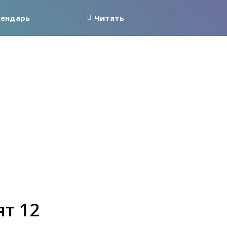
лендарь
Читать
ят 12