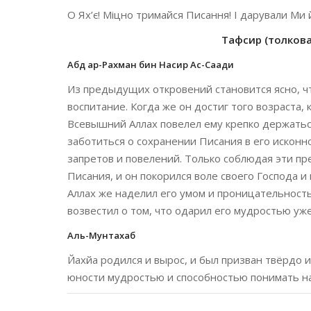
О Ях’є! Міцно тримайся Писання! І дарували Ми 
Тафсир (толкован
Абд ар-Рахман бин Насир Ас-Саади
Из предыдущих откровений становится ясно, чт
воспитание. Когда же он достиг того возраста, 
Всевышний Аллах повелел ему крепко держаться
заботиться о сохранении Писания в его исконн
запретов и повелений. Только соблюдая эти пр
Писания, и он покорился воле своего Господа и
Аллах же наделил его умом и проницательност
возвестил о том, что одарил его мудростью уж
Аль-Мунтахаб
Йахйа родился и вырос, и был призван твёрдо и
юности мудростью и способностью понимать на