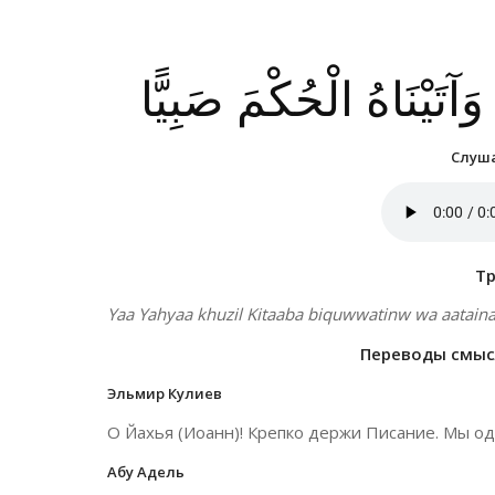
وَآتَيْنَاهُ الْحُكْمَ صَبِيًّا
Слуша
Т
Yaa Yahyaa khuzil Kitaaba biquwwatinw wa aatain
Переводы смысл
Эльмир Кулиев
О Йахья (Иоанн)! Крепко держи Писание. Мы од
Абу Адель