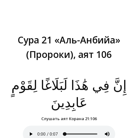
Сура 21 «Аль-Анбийа»
(Пророки), аят 106
Вы здесь:
إِنَّ فِي هَٰذَا لَبَلَاغًا لِقَوْمٍ
عَابِدِينَ
Слушать аят Корана 21:106