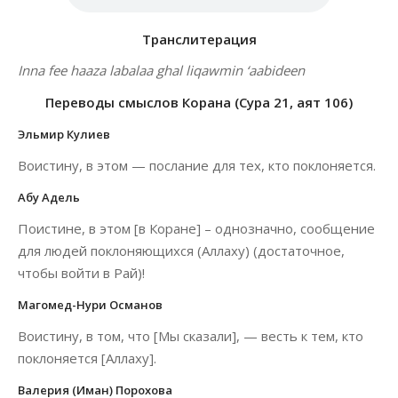
Транслитерация
Inna fee haaza labalaa ghal liqawmin ‘aabideen
Переводы смыслов Корана (Сура 21, аят 106)
Эльмир Кулиев
Воистину, в этом — послание для тех, кто поклоняется.
Абу Адель
Поистине, в этом [в Коране] – однозначно, сообщение
для людей поклоняющихся (Аллаху) (достаточное,
чтобы войти в Рай)!
Магомед-Нури Османов
Воистину, в том, что [Мы сказали], — весть к тем, кто
поклоняется [Аллаху].
Валерия (Иман) Порохова