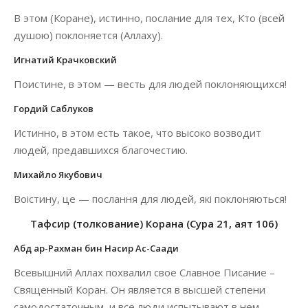
В этом (Коране), истинно, послание для тех, Кто (всей
душою) поклоняется (Аллаху).
Игнатий Крачковский
Поистине, в этом — весть для людей поклоняющихся!
Гордий Саблуков
Истинно, в этом есть такое, что высоко возводит
людей, предавшихся благочестию.
Михайло Якубович
Воістину, це — послання для людей, які поклоняються!
Тафсир (толкование) Корана (Сура 21, аят 106)
Абд ар-Рахман бин Насир Ас-Саади
Всевышний Аллах похвалил свое Славное Писание –
Священный Коран. Он является в высшей степени
самодостаточным, и все люди испытывают в нем