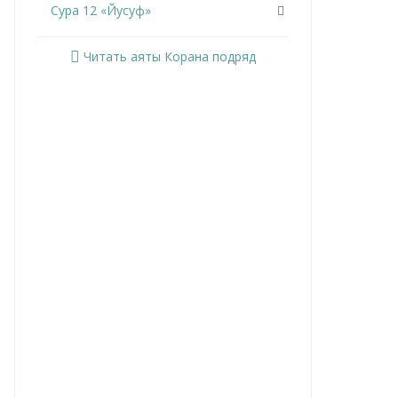
Сура 12 «Йусуф»
Сура 13 «Ар-Раад»
Читать аяты Корана подряд
Сура 14 «Ибрахим»
Сура 15 «Аль-Хиджр»
Сура 16 «Ан-Нахль»
Сура 17 «Аль-Исра»
Сура 18 «Аль-Кахф»
Сура 19 «Марьям»
Сура 20 «Та Ха»
Сура 21 «Аль-Анбийа»
Сура 22 «Аль-Хаджж»
Сура 23 «Аль-Муминун»
Сура 24 «Ан-Нур»