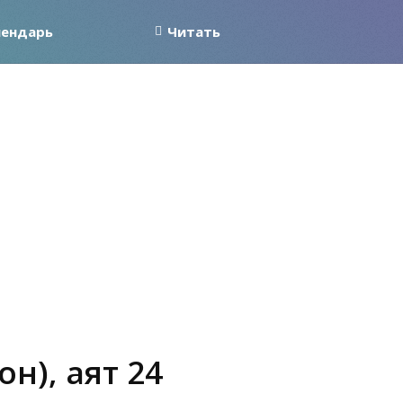
лендарь
Читать
н), аят 24