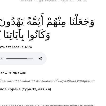
Главная
Суры Корана
Сура 32
Аят 24
وَجَعَلْنَا مِنْهُمْ أَئِمَّةً يَهْدُو ۖ
وَكَانُوا بِآيَاتِنَا
ть аят Корана 32:24
ранслитерация
inaa lammaa sabaroo wa kaanoo bi aayaatinaa yooqinoon
ов Корана (Сура 32, аят 24)
е вели остальных по Нашему повелению прямым путем,