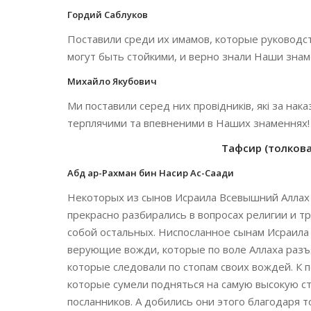
Гордий Саблуков
Поставили среди их имамов, которые руководст
могут быть стойкими, и верно знали Наши знам
Михайло Якубович
Ми поставили серед них провідників, які за на
терплячими та впевненими в Наших знаменнях!
Тафсир (толкован
Абд ар-Рахман бин Насир Ас-Саади
Некоторых из сынов Исраила Всевышний Аллах
прекрасно разбирались в вопросах религии и т
собой остальных. Ниспосланное сынам Исраила 
верующие вожди, которые по воле Аллаха разъ
которые следовали по стопам своих вождей. К
которые сумели подняться на самую высокую ст
посланников. А добились они этого благодаря 