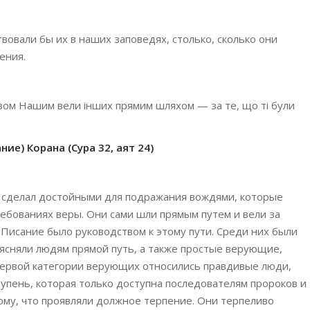
вовали бы их в наших заповедях, столько, сколько они
ения.
казом Нашим вели інших прямим шляхом — за те, що ті були
ие) Корана (Сура 32, аят 24)
 сделал достойными для подражания вождями, которые
ребованиях веры. Они сами шли прямым путем и вели за
Писание было руководством к этому пути. Среди них были
ясняли людям прямой путь, а также простые верующие,
 первой категории верующих относились правдивые люди,
упень, которая только доступна последователям пророков и
тому, что проявляли должное терпение. Они терпеливо