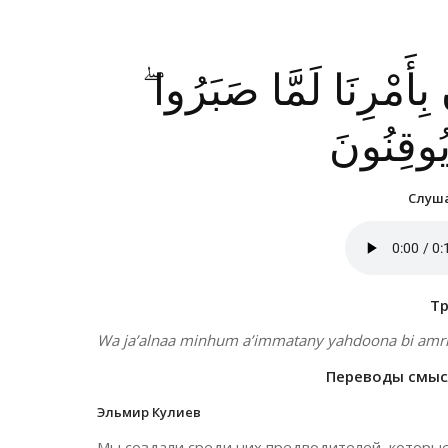
نَ بِأَمْرِنَا لَمَّا صَبَرُوا
 يُوقِنُونَ
Слуша
Т
Wa ja’alnaa minhum a’immatany yahdoona bi amr
Переводы смысл
Эльмир Кулиев
Мы создали среди них предводителей, которы