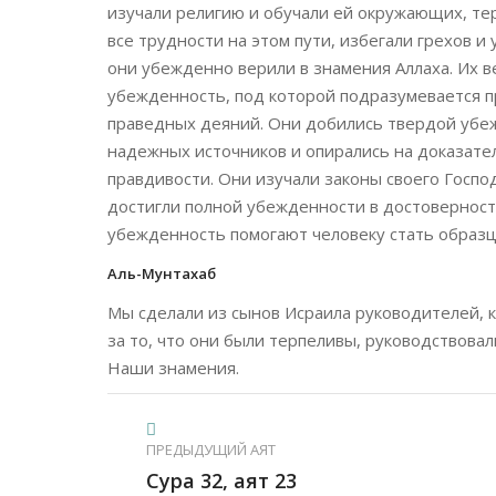
изучали религию и обучали ей окружающих, тер
все трудности на этом пути, избегали грехов и
они убежденно верили в знамения Аллаха. Их в
убежденность, под которой подразумевается 
праведных деяний. Они добились твердой убеж
надежных источников и опирались на доказател
правдивости. Они изучали законы своего Госпо
достигли полной убежденности в достоверности
убежденность помогают человеку стать образц
Аль-Мунтахаб
Мы сделали из сынов Исраила руководителей, 
за то, что они были терпеливы, руководствова
Наши знамения.
ПРЕДЫДУЩИЙ АЯТ
Сура 32, аят 23