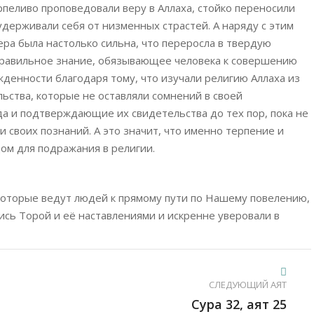
пеливо проповедовали веру в Аллаха, стойко переносили
 удерживали себя от низменных страстей. А наряду с этим
ера была настолько сильна, что переросла в твердую
правильное знание, обязывающее человека к совершению
денности благодаря тому, что изучали религию Аллаха из
ьства, которые не оставляли сомнений в своей
да и подтверждающие их свидетельства до тех пор, пока не
 своих познаний. А это значит, что именно терпение и
ом для подражания в религии.
которые ведут людей к прямому пути по Нашему повелению,
лись Торой и её наставлениями и искренне уверовали в
СЛЕДУЮЩИЙ АЯТ
Сура 32, аят 25