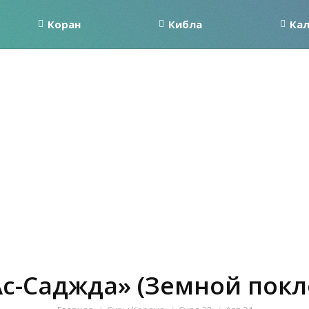
Коран
Кибла
Ка
Ас-Саджда» (Земной покло
Вы здесь: