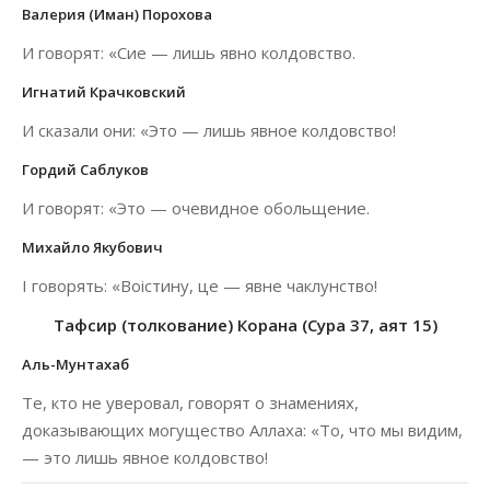
Валерия (Иман) Порохова
И говорят: «Сие — лишь явно колдовство.
Игнатий Крачковский
И сказали они: «Это — лишь явное колдовство!
Гордий Саблуков
И говорят: «Это — очевидное обольщение.
Михайло Якубович
І говорять: «Воістину, це — явне чаклунство!
Тафсир (толкование) Корана (Сура 37, аят 15)
Аль-Мунтахаб
Те, кто не уверовал, говорят о знамениях,
доказывающих могущество Аллаха: «То, что мы видим,
— это лишь явное колдовство!