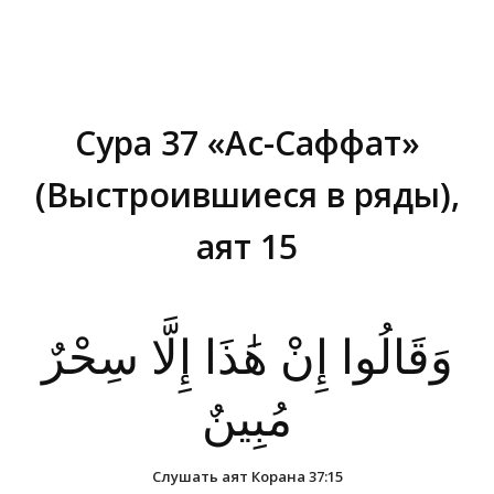
Сура 37 «Ас-Саффат»
(Выстроившиеся в ряды),
аят 15
Вы здесь:
وَقَالُوا إِنْ هَٰذَا إِلَّا سِحْرٌ
مُبِينٌ
Слушать аят Корана 37:15