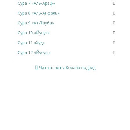
Сура 7 «Аль-Араф»
Сура 8 «Аль-Анфаль»
Сура 9 «Ат-Тауба»
Сура 10 «Йунус»
Сура 11 «Худ»
Сура 12 «Йусуф»
Сура 13 «Ар-Раад»
Читать аяты Корана подряд
Сура 14 «Ибрахим»
Сура 15 «Аль-Хиджр»
Сура 16 «Ан-Нахль»
Сура 17 «Аль-Исра»
Сура 18 «Аль-Кахф»
Сура 19 «Марьям»