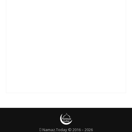
Сура 20 «Та Ха»
Сура 21 «Аль-Анбийа»
Сура 22 «Аль-Хаджж»
Сура 23 «Аль-Муминун»
Сура 24 «Ан-Нур»
Сура 25 «Аль-Фуркан»
Сура 26 «Аш-Шуара»
Сура 27 «Ан-Намль»
Сура 28 «Аль-Касас»
Сура 29 «Аль-Анкабут»
Сура 30 «Ар-Рум»
Сура 31 «Лукман»
Сура 32 «Ас-Саджда»
Namaz.Today © 2016 – 2026
Сура 33 «Аль-Ахзаб»