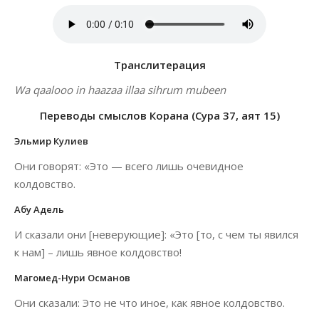
Транслитерация
Wa qaalooo in haazaa illaa sihrum mubeen
Переводы смыслов Корана (Сура 37, аят 15)
Эльмир Кулиев
Они говорят: «Это — всего лишь очевидное
колдовство.
Абу Адель
И сказали они [неверующие]: «Это [то, с чем ты явился
к нам] – лишь явное колдовство!
Магомед-Нури Османов
Они сказали: Это не что иное, как явное колдовство.