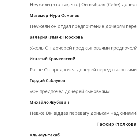
Неужели (это так, что) Он выбрал (Себе) дочер
Магомед-Нури Османов
Неужели он отдал предпочтение дочерям пере
Валерия (Иман) Порохова
Ужель Он дочерей пред сыновьями предпочел?
Игнатий Крачковский
Разве Он предпочел дочерей перед сыновьями
Гордий Саблуков
«Он предпочел дочерей сыновьям»!
Михайло Якубович
Невже Він віддав перевагу донькам над синами
Тафсир (толкован
Аль-Мунтахаб