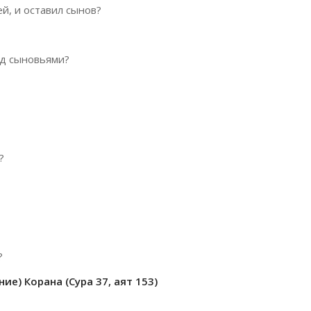
ей, и оставил сынов?
д сыновьями?
?
?
ие) Корана (Сура 37, аят 153)