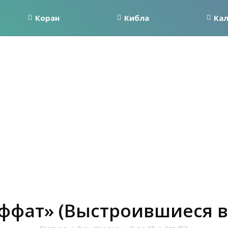
Коран
Кибла
Ка
аффат» (Выстроившиеся в 
Вы здесь: