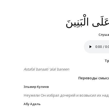
لَى الْبَنِينَ
Слушат
Т
Astafal banaati ‘alal baneen
Переводы смысло
Эльмир Кулиев
Неужели Он избрал дочерей и возвысил их на
Абу Адель