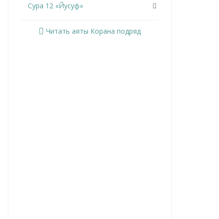
Сура 12 «Йусуф»
Сура 13 «Ар-Раад»
Читать аяты Корана подряд
Сура 14 «Ибрахим»
Сура 15 «Аль-Хиджр»
Сура 16 «Ан-Нахль»
Сура 17 «Аль-Исра»
Сура 18 «Аль-Кахф»
Сура 19 «Марьям»
Сура 20 «Та Ха»
Сура 21 «Аль-Анбийа»
Сура 22 «Аль-Хаджж»
Сура 23 «Аль-Муминун»
Сура 24 «Ан-Нур»