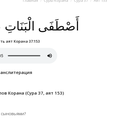
Главная
Суры Корана
Сура 37
Аят 153
أَصْطَفَى الْبَنَاتِ عَ
ь аят Корана 37:153
ранслитерация
в Корана (Сура 37, аят 153)
д сыновьями?