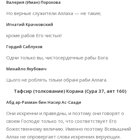
Валерия (Иман) Порохова
Но верные служители Аллаха — не такие;
Игнатий Крачковский
кроме рабов Его чистых!
Гордий Саблуков
Одни только вы, чистосердечные рабы Бога.
Михайло Якубович
Цього не роблять тільки обрані раби Аллага.
Тафсир (толкование) Корана (Сура 37, аят 160)
Абд ар-Рахман бин Насир Ас-Саади
Они искренни и праведны, и поэтому они говорят о
своем Господе только то, что соответствует Его
божественному величию. Именно поэтому Всевышний
Аллах не опровергает слова искренних верующих.