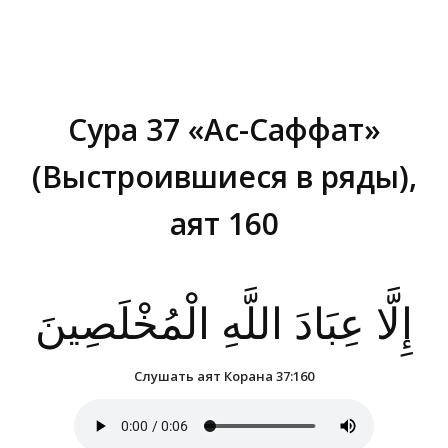
Сура 37 «Ас-Саффат»
(Выстроившиеся в ряды),
аят 160
Вы здесь:
إِلَّا عِبَادَ اللَّهِ الْمُخْلَصِينَ
Слушать аят Корана 37:160