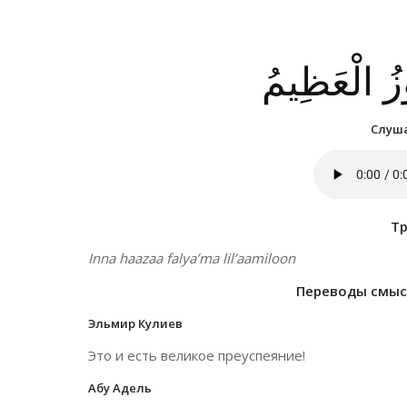
وْزُ الْعَظِيمُ
Слуша
Т
Inna haazaa falya’ma lil’aamiloon
Переводы смысл
Эльмир Кулиев
Это и есть великое преуспеяние!
Абу Адель