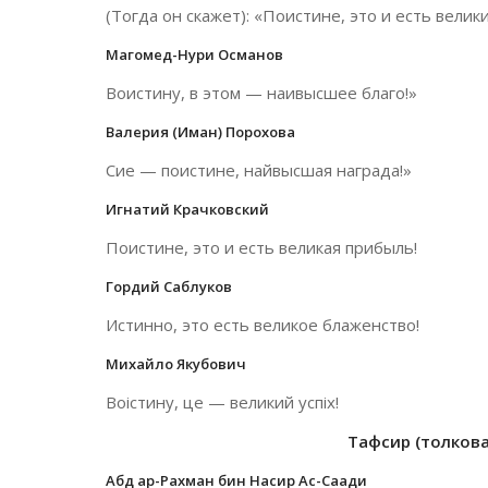
(Тогда он скажет): «Поистине, это и есть велики
Магомед-Нури Османов
Воистину, в этом — наивысшее благо!»
Валерия (Иман) Порохова
Сие — поистине, найвысшая награда!»
Игнатий Крачковский
Поистине, это и есть великая прибыль!
Гордий Саблуков
Истинно, это есть великое блаженство!
Михайло Якубович
Воістину, це — великий успіх!
Тафсир (толкован
Абд ар-Рахман бин Насир Ас-Саади