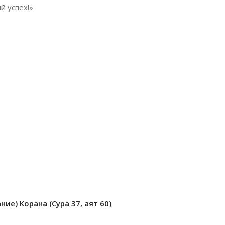
й успех!»
ие) Корана (Сура 37, аят 60)