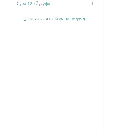
Сура 12 «Йусуф»
Сура 13 «Ар-Раад»
Читать аяты Корана подряд
Сура 14 «Ибрахим»
Сура 15 «Аль-Хиджр»
Сура 16 «Ан-Нахль»
Сура 17 «Аль-Исра»
Сура 18 «Аль-Кахф»
Сура 19 «Марьям»
Сура 20 «Та Ха»
Сура 21 «Аль-Анбийа»
Сура 22 «Аль-Хаджж»
Сура 23 «Аль-Муминун»
Сура 24 «Ан-Нур»