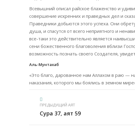
Всевышний описал райское блаженство и удиви
совершение искренних и праведных дел и сказа
Праведники добьются этого успеха. Они обрету
душа, и спасутся от всего неприятного и ненав
все-таки это действительно является наивысши
сени божественного благоволения вблизи Госпо
возможность познать своего Создателя, увидет
Аль-Мунтахаб
«Это благо, дарованное нам Аллахом в раю — 
наказания, которого мы боялись в земном мире
ПРЕДЫДУЩИЙ АЯТ
Сура 37, аят 59