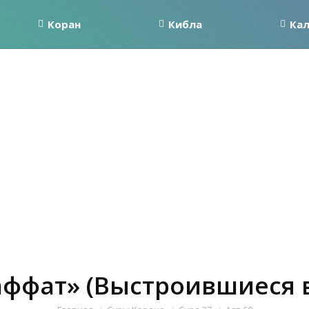
Коран
Кибла
Ка
аффат» (Выстроившиеся в
Вы здесь: