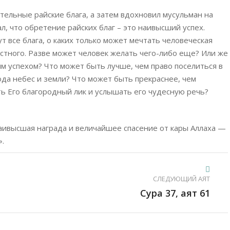
тельные райские блага, а затем вдохновил мусульман на
л, что обретение райских благ – это наивысший успех.
т все блага, о каких только может мечтать человеческая
истного. Разве может человек желать чего-либо еще? Или же
м успехом? Что может быть лучше, чем право поселиться в
да небес и земли? Что может быть прекраснее, чем
ь Его благородный лик и услышать его чудесную речь?
наивысшая награда и величайшее спасение от кары Аллаха —
».
СЛЕДУЮЩИЙ АЯТ
Сура 37, аят 61