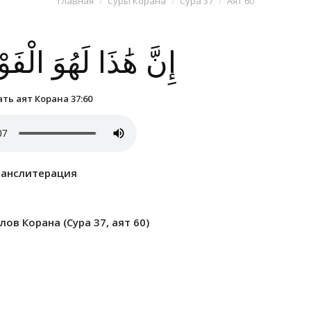
Главная
Суры Корана
Сура 37
Аят 60
إِنَّ هَٰذَا لَهُوَ الْفَ
ть аят Корана 37:60
ранслитерация
ов Корана (Сура 37, аят 60)