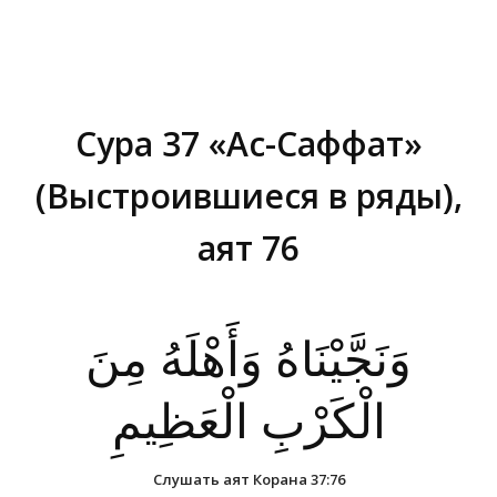
Сура 37 «Ас-Саффат»
(Выстроившиеся в ряды),
аят 76
Вы здесь:
وَنَجَّيْنَاهُ وَأَهْلَهُ مِنَ
الْكَرْبِ الْعَظِيمِ
Слушать аят Корана 37:76