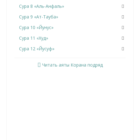
Сура 8 «Аль-Анфаль»
Сура 9 «Ат-Тауба»
Сура 10 «Йунус»
Сура 11 «Худ»
Сура 12 «Йусуф»
Сура 13 «Ар-Раад»
Читать аяты Корана подряд
Сура 14 «Ибрахим»
Сура 15 «Аль-Хиджр»
Сура 16 «Ан-Нахль»
Сура 17 «Аль-Исра»
Сура 18 «Аль-Кахф»
Сура 19 «Марьям»
Сура 20 «Та Ха»