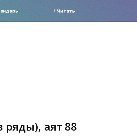
лендарь
Читать
 ряды), аят 88