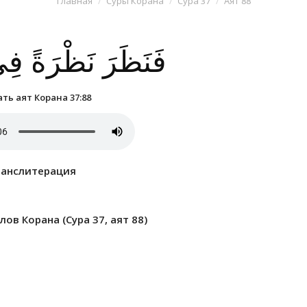
Главная
Суры Корана
Сура 37
Аят 88
فَنَظَرَ نَظْرَةً فِ
ть аят Корана 37:88
ранслитерация
ов Корана (Сура 37, аят 88)