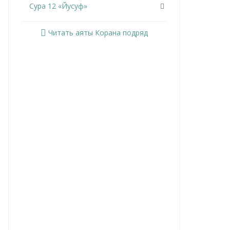
Сура 12 «Йусуф»
Сура 13 «Ар-Раад»
Читать аяты Корана подряд
Сура 14 «Ибрахим»
Сура 15 «Аль-Хиджр»
Сура 16 «Ан-Нахль»
Сура 17 «Аль-Исра»
Сура 18 «Аль-Кахф»
Сура 19 «Марьям»
Сура 20 «Та Ха»
Сура 21 «Аль-Анбийа»
Сура 22 «Аль-Хаджж»
Сура 23 «Аль-Муминун»
Сура 24 «Ан-Нур»