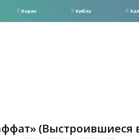
Коран
Кибла
Ка
аффат» (Выстроившиеся в
Вы здесь: