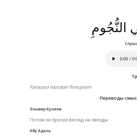
ي النُّجُومِ
Слуша
Т
Fanazara nazratan finnujoom
Переводы смысл
Эльмир Кулиев
Потом он бросил взгляд на звезды
Абу Адель