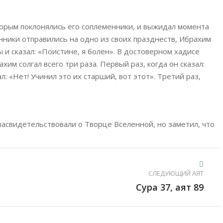
орым поклонялись его соплеменники, и выжидал момента
енники отправились на одно из своих празднеств, Ибрахим
ы и сказал: «Поистине, я болен». В достоверном хадисе
им солгал всего три раза. Первый раз, когда он сказал:
л: «Нет! Учинил это их старший, вот этот». Третий раз,
засвидетельствовали о Творце Вселенной, но заметил, что
СЛЕДУЮЩИЙ АЯТ
Сура 37, аят 89