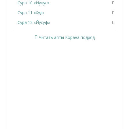
Сура 10 «Йунус»
Сура 11 «Худ»
Сура 12 «Йусуф»
Сура 13 «Ар-Раад»
Читать аяты Корана подряд
Сура 14 «Ибрахим»
Сура 15 «Аль-Хиджр»
Сура 16 «Ан-Нахль»
Сура 17 «Аль-Исра»
Сура 18 «Аль-Кахф»
Сура 19 «Марьям»
Сура 20 «Та Ха»
Сура 21 «Аль-Анбийа»
Сура 22 «Аль-Хаджж»