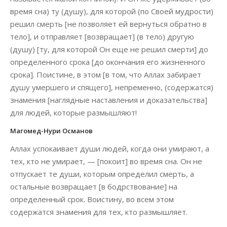
время сна) ту (душу), для которой (по Своей мудрости)
решил смерть [не позволяет ей вернуться обратно в
тело], и отправляет [возвращает] (в тело) другую
(душу) [ту, для которой Он еще не решил смерти] до
определенного срока [до окончания его жизненного
срока]. Поистине, в этом [в том, что Аллах забирает
душу умершего и спящего], непременно, (содержатся)
знамения [наглядные наставления и доказательства]
для людей, которые размышляют!
Магомед-Нури Османов
Аллах успокаивает души людей, когда они умирают, а
тех, кто не умирает, — [покоит] во время сна. Он не
отпускает те души, которым определил смерть, а
остальные возвращает [в бодрствование] на
определенный срок. Воистину, во всем этом
содержатся знамения для тех, кто размышляет.