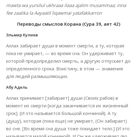
mawta wa yursilul ukhraaa ilaaa ajalim musammaa; inna
fee zaalika la Aayaatil liqawmai yatafakkarron
Переводы смыслов Корана (Сура 39, аят 42)
Эльмир Кулиев
Аллах забирает души в момент смерти, а ту, которая
пока не умирает, — во время сна. Он удерживает ту,
которой предопределил смерть, а другую отпускает до
определенного срока. Воистину, в этом — знамения
для людей размышляющих.
Абу Адель
Аллах принимает [забирает] души (Своих рабов) в
момент их смерти [когда заканчивается их жизненный
срок]. {И это называется большой кончиной}. А ту
(душу), которая (пока еще) не умирает, (Он забирает)
во сне. [Во время сна душа тоже покидает тело.] {И это
называется малой кончиной}. И Он же удерживает (во