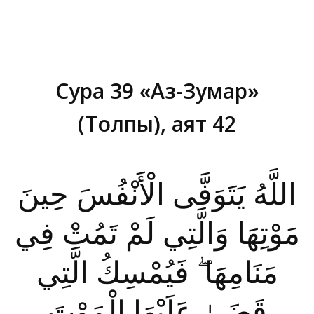
Сура 39 «Аз-Зумар»
(Толпы), аят 42
Вы здесь:
اللَّهُ يَتَوَفَّى الْأَنْفُسَ حِينَ
مَوْتِهَا وَالَّتِي لَمْ تَمُتْ فِي
مَنَامِهَا ۖ فَيُمْسِكُ الَّتِي
قَضَىٰ عَلَيْهَا الْمَوْتَ