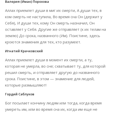
Валерия (Иман) Порохова
Аллах приемлет души в миг их смерти, А души тех, в
ком смерть не наступила, Во время сна Он (держит у
Себя), И души тех, кому Он смерть назначил, Он
оставляет у Себя. Другие же отправляет (к их телам на
землю) До срока, названного (Им). Поистине, здесь
кроются знамения для тех, кто разумеет.
Игнатий Крачковский
Аллах приемлет души в момент их смерти, а ту,
которая не умерла, во сне; схватывает ту, для которой
решил смерть, и отправляет другую до названного
срока. Поистине, в этом — знамение для людей,
которые размышляют!
Гордий Саблуков
Бог посылает кончину людям или тогда, когда время
умереть им, или во время сна их, когда им еще не