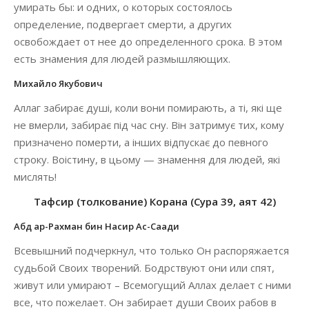
умирать бы: и одних, о которых состоялось
определение, подвергает смерти, а других
освобождает от нее до определенного срока. В этом
есть знамения для людей размышляющих.
Михайло Якубович
Аллаг забирає душі, коли вони помирають, а ті, які ще
не вмерли, забирає під час сну. Він затримує тих, кому
призначено померти, а інших відпускає до певного
строку. Воістину, в цьому — знамення для людей, які
мислять!
Тафсир (толкование) Корана (Сура 39, аят 42)
Абд ар-Рахман бин Насир Ас-Саади
Всевышний подчеркнул, что только Он распоряжается
судьбой Своих творений. Бодрствуют они или спят,
живут или умирают – Всемогущий Аллах делает с ними
все, что пожелает. Он забирает души Своих рабов в