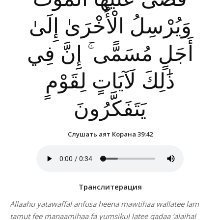
وَيُرْسِلُ الْأُخْرَىٰ إِلَىٰ
أَجَلٍ مُسَمًّى ۚ إِنَّ فِي
ذَٰلِكَ لَآيَاتٍ لِقَوْمٍ
يَتَفَكَّرُونَ
Слушать аят Корана 39:42
Транслитерация
Allaahu yatawaffal anfusa heena mawtihaa wallatee lam
tamut fee manaamihaa fa yumsikul latee qadaa ‘alaihal