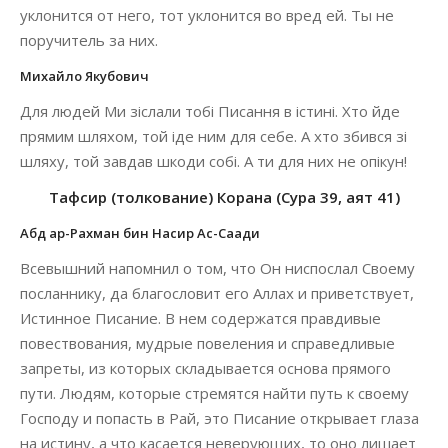
уклонится от него, тот уклонится во вред ей. Ты не
поручитель за них.
Михайло Якубович
Для людей Ми зіслали тобі Писання в істині. Хто йде
прямим шляхом, той іде ним для себе. А хто збився зі
шляху, той завдав шкоди собі. А ти для них не опікун!
Тафсир (толкование) Корана (Сура 39, аят 41)
Абд ар-Рахман бин Насир Ас-Саади
Всевышний напомнил о том, что Он ниспослал Своему
посланнику, да благословит его Аллах и приветствует,
Истинное Писание. В нем содержатся правдивые
повествования, мудрые повеления и справедливые
запреты, из которых складывается основа прямого
пути. Людям, которые стремятся найти путь к своему
Господу и попасть в Рай, это Писание открывает глаза
на истину, а что касается неверующих, то оно лишает