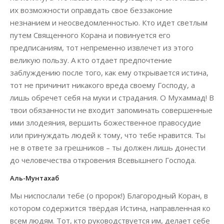
их возможности оправдать свое беззаконие
незнанием и неосведомленностью. Кто идет светлым
путем Священного Корана и повинуется его
предписаниям, тот непременно извлечет из этого
великую пользу. А кто отдает предпочтение
заблуждению после того, как ему открывается истина,
тот не причинит никакого вреда своему Господу, а
лишь обречет себя на муки и страдания. О Мухаммад! В
твои обязанности не входит запоминать совершенные
ими злодеяния, вершить божественное правосудие
или принуждать людей к тому, что тебе нравится. Ты
не в ответе за грешников – ты должен лишь донести
до человечества откровения Всевышнего Господа.
Аль-Мунтахаб
Мы ниспослали тебе (о пророк!) Благородный Коран, в
котором содержится твёрдая Истина, направленная ко
всем людям. Тот, кто руководствуется им, делает себе