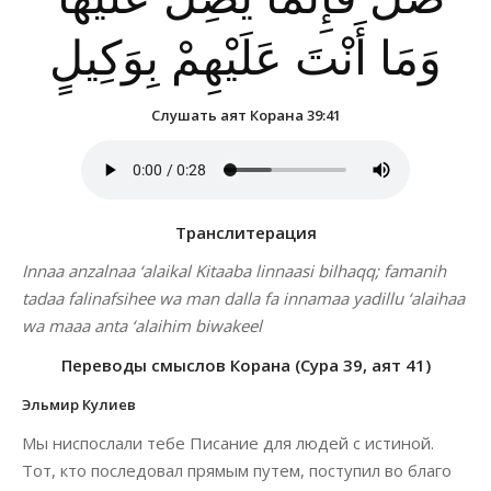
وَمَا أَنْتَ عَلَيْهِمْ بِوَكِيلٍ
Слушать аят Корана 39:41
Транслитерация
Innaa anzalnaa ‘alaikal Kitaaba linnaasi bilhaqq; famanih
tadaa falinafsihee wa man dalla fa innamaa yadillu ‘alaihaa
wa maaa anta ‘alaihim biwakeel
Переводы смыслов Корана (Сура 39, аят 41)
Эльмир Кулиев
Мы ниспослали тебе Писание для людей с истиной.
Тот, кто последовал прямым путем, поступил во благо