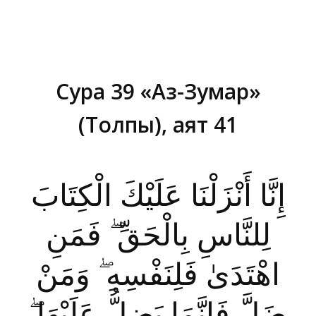
Сура 39 «Аз-Зумар»
(Толпы), аят 41
Вы здесь:
إِنَّا أَنْزَلْنَا عَلَيْكَ الْكِتَابَ
لِلنَّاسِ بِالْحَقِّ ۖ فَمَنِ
اهْتَدَىٰ فَلِنَفْسِهِ ۖ وَمَنْ
ضَلَّ فَإِنَّمَا يَضِلُّ عَلَيْهَا ۖ