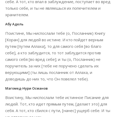
себе. А тот, кто впал в заблуждение, поступает во вред
только себе, и ты не являешься их попечителем и
хранителем.
Абу Адель
Поистине, Мы ниспослали тебе (о, Посланник) Книгу
[Коран] для людей во истине. И кто пойдет верным
путем [путем Аллаха], то для самого себя [во благо
себе], а кто заблудится, то тот заблудится против
самого себя [во вред себе]; и ты (о, Посланник) не
поручитель за них [тебе не поручено сделать их
верующими] (ты лишь посланник от Аллаха, и
доводишь до них то, что Он повелел тебе).
Магомед-Нури Османов
Воистину, Мы ниспослали тебе истинное Писание для
людей. Тот, кто идет прямым путем, [делает это] для
себя. А тот, кто сбился с пути, [нанес] ущерб себе. И ты