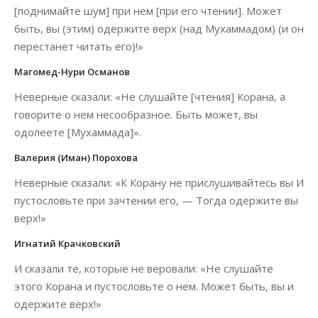
[поднимайте шум] при нем [при его чтении]. Может
быть, вы (этим) одержите верх (над Мухаммадом) (и он
перестанет читать его)!»
Магомед-Нури Османов
Неверные сказали: «Не слушайте [чтения] Корана, а
говорите о нем несообразное. Быть может, вы
одолеете [Мухаммада]».
Валерия (Иман) Порохова
Неверные сказали: «К Корану не прислушивайтесь вы И
пустословьте при зачтении его, — Тогда одержите вы
верх!»
Игнатий Крачковский
И сказали те, которые не веровали: «Не слушайте
этого Корана и пустословьте о нем. Может быть, вы и
одержите верх!»