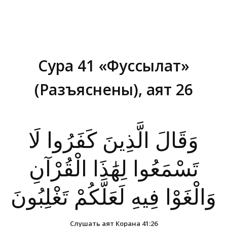
Сура 41 «Фуссылат»
(Разъяснены), аят 26
Вы здесь:
وَقَالَ الَّذِينَ كَفَرُوا لَا
تَسْمَعُوا لِهَٰذَا الْقُرْآنِ
وَالْغَوْا فِيهِ لَعَلَّكُمْ تَغْلِبُونَ
Слушать аят Корана 41:26