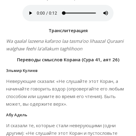
Транслитерация
Wa qaalal lazeena kafaroo laa tasma’oo lihaazal Quraani
walghaw feehi la’allakum taghlihoon
Переводы смыслов Корана (Сура 41, аят 26)
Эльмир Кулиев
Неверующие сказали: «Не слушайте этот Коран, а
начинайте говорить вздор (опровергайте его любым
способом или шумите во время его чтения). Быть
может, вы одержите верх».
Абу Адель
И сказали те, которые стали неверующими (одни
другим): «Не слушайте этот Коран и пустословьте