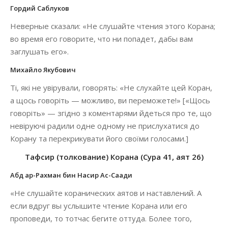
Гордий Саблуков
Неверные сказали: «Не слушайте чтения этого Корана;
во время его говорите, что ни попадет, дабы вам
заглушать его».
Михайло Якубович
Ті, які не увірували, говорять: «Не слухайте цей Коран,
а щось говоріть — можливо, ви переможете!» [«Щось
говоріть» — згідно з коментарями йдеться про те, що
невіруючі радили одне одному не прислухатися до
Корану та перекрикувати його своїми голосами.]
Тафсир (толкование) Корана (Сура 41, аят 26)
Абд ар-Рахман бин Насир Ас-Саади
«Не слушайте коранических аятов и наставлений. А
если вдруг вы услышите чтение Корана или его
проповеди, то тотчас бегите оттуда. Более того,