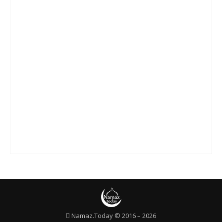
Сура 21 «Аль-Анбийа»
Сура 22 «Аль-Хаджж»
Сура 23 «Аль-Муминун»
Сура 24 «Ан-Нур»
Сура 25 «Аль-Фуркан»
Сура 26 «Аш-Шуара»
Сура 27 «Ан-Намль»
Сура 28 «Аль-Касас»
Сура 29 «Аль-Анкабут»
Сура 30 «Ар-Рум»
Сура 31 «Лукман»
Сура 32 «Ас-Саджда»
Namaz.Today © 2016 – 2026
Сура 33 «Аль-Ахзаб»