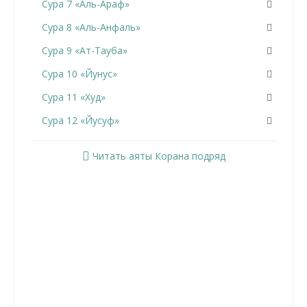
Сура 7 «Аль-Араф»
Сура 8 «Аль-Анфаль»
Сура 9 «Ат-Тауба»
Сура 10 «Йунус»
Сура 11 «Худ»
Сура 12 «Йусуф»
Сура 13 «Ар-Раад»
Читать аяты Корана подряд
Сура 14 «Ибрахим»
Сура 15 «Аль-Хиджр»
Сура 16 «Ан-Нахль»
Сура 17 «Аль-Исра»
Сура 18 «Аль-Кахф»
Сура 19 «Марьям»
Сура 20 «Та Ха»