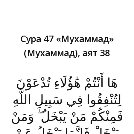
Сура 47 «Мухаммад»
(Мухаммад), аят 38
Вы здесь:
هَا أَنْتُمْ هَٰؤُلَاءِ تُدْعَوْنَ
لِتُنْفِقُوا فِي سَبِيلِ اللَّهِ
فَمِنْكُمْ مَنْ يَبْخَلُ ۖ وَمَنْ
يَبْخَلْ فَإِنَّمَا يَبْخَلُ عَنْ