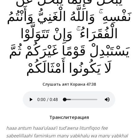
نَفْسِهِ ۚ وَاللَّهُ الْغَنِيُّ وَأَنْتُمُ
الْفُقَرَاءُ ۚ وَإِنْ تَتَوَلَّوْا
يَسْتَبْدِلْ قَوْمًا غَيْرَكُمْ ثُمَّ
لَا يَكُونُوا أَمْثَالَكُمْ
Слушать аят Корана 47:38
Транслитерация
haaa antum haaa’ulaaa’i tud’awna litunfiqoo fee
sabeelillaahi faminkum many yabkhalu wa many yabkhal