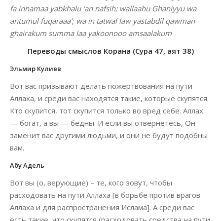
fa innamaa yabkhalu ‘an nafsih; wallaahu Ghaniyyu wa
antumul fuqaraaa’; wa in tatwal law yastabdil qawman
ghairakum summa laa yakoonooo amsaalakum
Переводы смыслов Корана (Сура 47, аят 38)
Эльмир Кулиев
Вот вас призывают делать пожертвования на пути
Аллаха, и среди вас находятся такие, которые скупятся.
Кто скупится, тот скупится только во вред себе. Аллах
— богат, а вы — бедны. И если вы отвернетесь, Он
заменит вас другими людьми, и они не будут подобны
вам.
Абу Адель
Вот вы (о, верующие) – те, кого зовут, чтобы
расходовать на пути Аллаха [в борьбе против врагов
Аллаха и для распространения Ислама]. А среди вас
есть такие, что скупятся (расходовать средства на пути