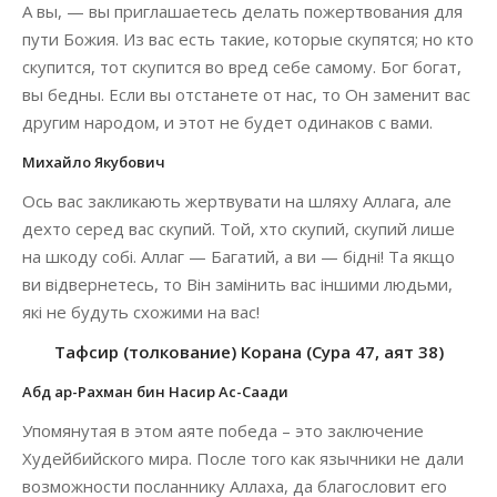
А вы, — вы приглашаетесь делать пожертвования для
пути Божия. Из вас есть такие, которые скупятся; но кто
скупится, тот скупится во вред себе самому. Бог богат,
вы бедны. Если вы отстанете от нас, то Он заменит вас
другим народом, и этот не будет одинаков с вами.
Михайло Якубович
Ось вас закликають жертвувати на шляху Аллага, але
дехто серед вас скупий. Той, хто скупий, скупий лише
на шкоду собі. Аллаг — Багатий, а ви — бідні! Та якщо
ви відвернетесь, то Він замінить вас іншими людьми,
які не будуть схожими на вас!
Тафсир (толкование) Корана (Сура 47, аят 38)
Абд ар-Рахман бин Насир Ас-Саади
Упомянутая в этом аяте победа – это заключение
Худейбийского мира. После того как язычники не дали
возможности посланнику Аллаха, да благословит его