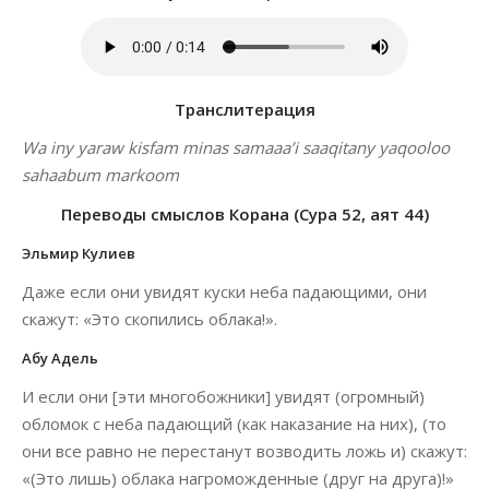
Транслитерация
Wa iny yaraw kisfam minas samaaa’i saaqitany yaqooloo
sahaabum markoom
Переводы смыслов Корана (Сура 52, аят 44)
Эльмир Кулиев
Даже если они увидят куски неба падающими, они
скажут: «Это скопились облака!».
Абу Адель
И если они [эти многобожники] увидят (огромный)
обломок с неба падающий (как наказание на них), (то
они все равно не перестанут возводить ложь и) скажут:
«(Это лишь) облака нагроможденные (друг на друга)!»