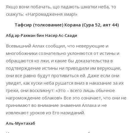
Якщо вони побачать, що падають шматки неба, то
скажуть: «Нагромадження хмар!»
Тафсир (толкование) Корана (Сура 52, аят 44)
Абд ар-Рахман бин Насир Ас-Саади
Всевышний Аллах сообщил, что неверующие и
многобожники сознательно уклоняются от истины и
обращаются ко лжи, и какие бы доказательства в
подтверждение истины ни приводили им верующие,
они все равно будут противиться ей. Даже если они
увидят, как куски неба рушатся вниз в наказание за их
грехи, они воскликнут: «Это – всего лишь обычное
нагромождение облаков!» Все это означает, что они не
принимают во внимание знамения Аллаха и не
извлекают уроков из Его назиданий.
Аль-Мунтахаб