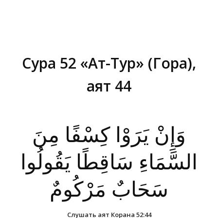
Сура 52 «Ат-Тур» (Гора),
аят 44
Вы здесь:
وَإِنْ يَرَوْا كِسْفًا مِنَ
السَّمَاءِ سَاقِطًا يَقُولُوا
سَحَابٌ مَرْكُومٌ
Слушать аят Корана 52:44