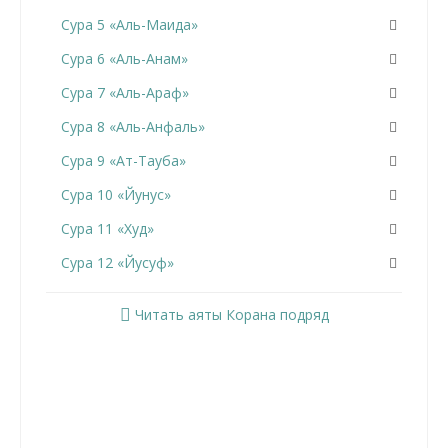
Сура 5 «Аль-Маида»
Сура 6 «Аль-Анам»
Сура 7 «Аль-Араф»
Сура 8 «Аль-Анфаль»
Сура 9 «Ат-Тауба»
Сура 10 «Йунус»
Сура 11 «Худ»
Сура 12 «Йусуф»
Сура 13 «Ар-Раад»
Читать аяты Корана подряд
Сура 14 «Ибрахим»
Сура 15 «Аль-Хиджр»
Сура 16 «Ан-Нахль»
Сура 17 «Аль-Исра»