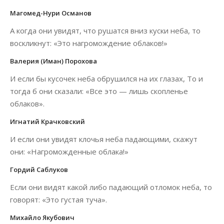
Магомед-Нури Османов
А когда они увидят, что рушатся вниз куски неба, то
воскликнут: «Это нагромождение облаков!»
Валерия (Иман) Порохова
И если бы кусочек неба обрушился на их глазах, То и
тогда б они сказали: «Все это — лишь скопленье
облаков».
Игнатий Крачковский
И если они увидят клочья неба падающими, скажут
они: «Нагроможденные облака!»
Гордий Саблуков
Если они видят какой либо падающий отломок неба, то
говорят: «Это густая туча».
Михайло Якубович