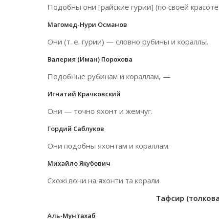
Подобны они [райские гурии] (по своей красоте
Магомед-Нури Османов
Они (т. е. гурии) — словно рубины и кораллы.
Валерия (Иман) Порохова
Подобные рубинам и кораллам, —
Игнатий Крачковский
Они — точно яхонт и жемчуг.
Гордий Саблуков
Они подобны яхонтам и кораллам.
Михайло Якубович
Схожі вони на яхонти та корали.
Тафсир (толкован
Аль-Мунтахаб