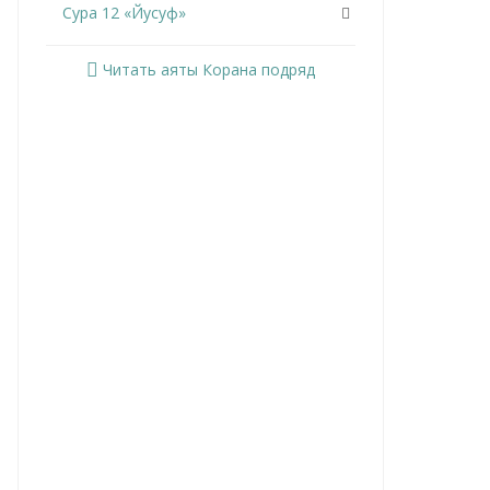
Сура 12 «Йусуф»
Сура 13 «Ар-Раад»
Читать аяты Корана подряд
Сура 14 «Ибрахим»
Сура 15 «Аль-Хиджр»
Сура 16 «Ан-Нахль»
Сура 17 «Аль-Исра»
Сура 18 «Аль-Кахф»
Сура 19 «Марьям»
Сура 20 «Та Ха»
Сура 21 «Аль-Анбийа»
Сура 22 «Аль-Хаджж»
Сура 23 «Аль-Муминун»
Сура 24 «Ан-Нур»