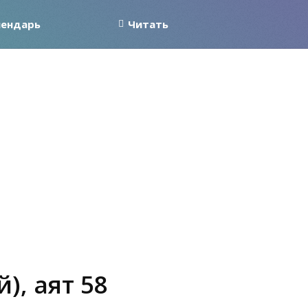
лендарь
Читать
), аят 58