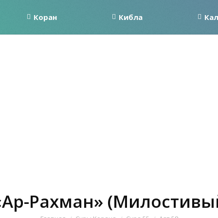
Коран
Кибла
Ка
«Ар-Рахман» (Милостивый
Вы здесь: