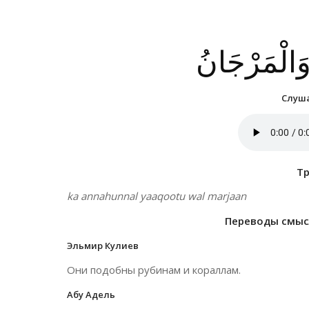
 وَالْمَرْجَانُ
Слуша
Т
ka annahunnal yaaqootu wal marjaan
Переводы смысл
Эльмир Кулиев
Они подобны рубинам и кораллам.
Абу Адель