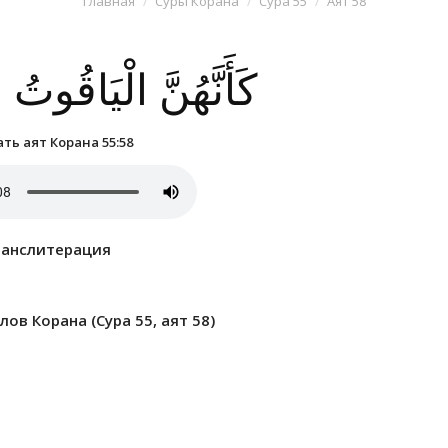
Главная
Суры Корана
Сура 55
Аят 58
كَأَنَّهُنَّ الْيَاقُوتُ
ть аят Корана 55:58
ранслитерация
ов Корана (Сура 55, аят 58)