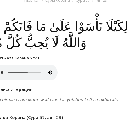
Главная
Суры Корана
Сура 57
Аят 23
لِكَيْلَا تَأْسَوْا عَلَىٰ مَا فَاتَكُمْ ۗ
وَاللَّهُ لَا يُحِبُّ كُلَّ
ть аят Корана 57:23
ранслитерация
oo bimaaa aataakum; wallaahu laa yuhibbu kulla mukhtaalin
ов Корана (Сура 57, аят 23)