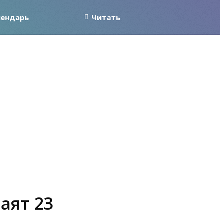
лендарь
Читать
аят 23