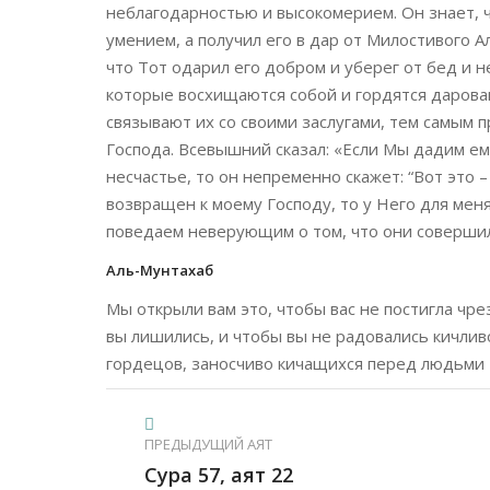
неблагодарностью и высокомерием. Он знает, 
умением, а получил его в дар от Милостивого А
что Тот одарил его добром и уберег от бед и 
которые восхищаются собой и гордятся дарова
связывают их со своими заслугами, тем самым 
Господа. Всевышний сказал: «Если Мы дадим ему
несчастье, то он непременно скажет: “Вот это – 
возвращен к моему Господу, то у Него для ме
поведаем неверующим о том, что они совершили
Аль-Мунтахаб
Мы открыли вам это, чтобы вас не постигла чре
вы лишились, и чтобы вы не радовались кичливо
гордецов, заносчиво кичащихся перед людьми 
ПРЕДЫДУЩИЙ АЯТ
Сура 57, аят 22