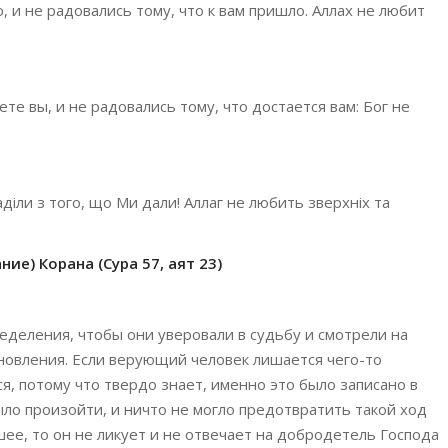
, и не радовались тому, что к вам пришло. Аллах не любит
ете вы, и не радовались тому, что достается вам: Бог не
аділи з того, що Ми дали! Аллаг не любить зверхніх та
ие) Корана (Сура 57, аят 23)
деления, чтобы они уверовали в судьбу и смотрели на
новления. Если верующий человек лишается чего-то
ся, потому что твердо знает, именно это было записано в
ло произойти, и ничто не могло предотвратить такой ход
шее, то он не ликует и не отвечает на добродетель Господа