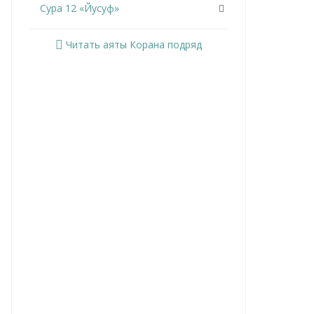
Сура 12 «Йусуф»
Сура 13 «Ар-Раад»
Читать аяты Корана подряд
Сура 14 «Ибрахим»
Сура 15 «Аль-Хиджр»
Сура 16 «Ан-Нахль»
Сура 17 «Аль-Исра»
Сура 18 «Аль-Кахф»
Сура 19 «Марьям»
Сура 20 «Та Ха»
Сура 21 «Аль-Анбийа»
Сура 22 «Аль-Хаджж»
Сура 23 «Аль-Муминун»
Сура 24 «Ан-Нур»