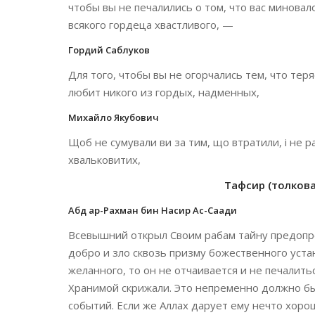
чтобы вы не печалились о том, что вас миновало
всякого гордеца хвастливого, —
Гордий Саблуков
Для того, чтобы вы не огорчались тем, что теря
любит никого из гордых, надменных,
Михайло Якубович
Щоб не сумували ви за тим, що втратили, і не р
хвальковитих,
Тафсир (толкован
Абд ар-Рахман бин Насир Ас-Саади
Всевышний открыл Своим рабам тайну предопре
добро и зло сквозь призму божественного уста
желанного, то он не отчаивается и не печалить
Хранимой скрижали. Это непременно должно бы
событий. Если же Аллах дарует ему нечто хоро