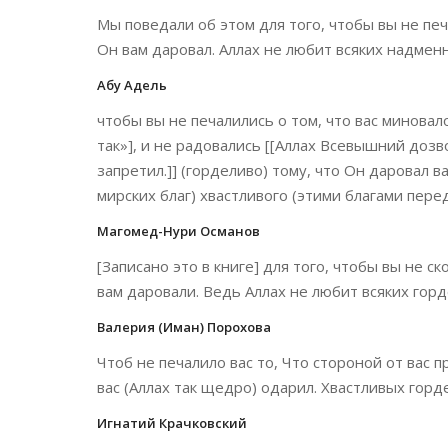
Мы поведали об этом для того, чтобы вы не печа
Он вам даровал. Аллах не любит всяких надмен
Абу Адель
чтобы вы не печалились о том, что вас миновало 
так»], и не радовались [[Аллах Всевышний доз
запретил.]] (горделиво) тому, что Он даровал в
мирских благ) хвастливого (этими благами перед
Магомед-Нури Османов
[Записано это в книге] для того, чтобы вы не ск
вам даровали. Ведь Аллах не любит всяких гор
Валерия (Иман) Порохова
Чтоб не печалило вас то, Что стороной от вас 
вас (Аллах так щедро) одарил. Хвастливых гор
Игнатий Крачковский