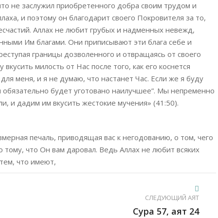
что не заслужил приобретенного добра своим трудом и
ллаха, и поэтому он благодарит своего Покровителя за то,
несчастий. Аллах не любит грубых и надменных невежд,
нными Им благами. Они приписывают эти блага себе и
преступая границы дозволенного и отвращаясь от своего
 вкусить милость от Нас после того, как его коснется
для меня, и я не думаю, что настанет Час. Если же я буду
ня обязательно будет уготовано наилучшее”. Мы непременно
, и дадим им вкусить жестокие мучения» (41:50).
змерная печаль, приводящая вас к негодованию, о том, чего
 тому, что Он вам даровал. Ведь Аллах не любит всяких
тем, что имеют,
СЛЕДУЮЩИЙ АЯТ
Сура 57, аят 24