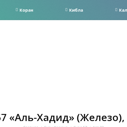
Коран
Кибла
Ка
57 «Аль-Хадид» (Железо), 
Вы здесь: