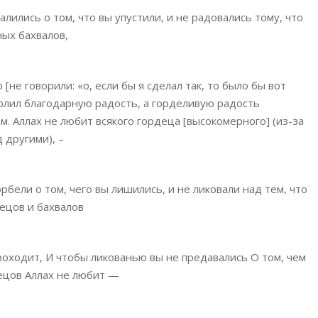
лились о том, что вы упустили, и не радовались тому, что
ных бахвалов,
[не говорили: «о, если бы я сделал так, то было бы вот
волил благодарную радость, а горделивую радость
ам. Аллах не любит всякого гордеца [высокомерного] (из-за
 другими), –
орбели о том, чего вы лишились, и не ликовали над тем, что
децов и бахвалов
проходит, И чтобы ликованью вы не предавались О том, чем
децов Аллах не любит —