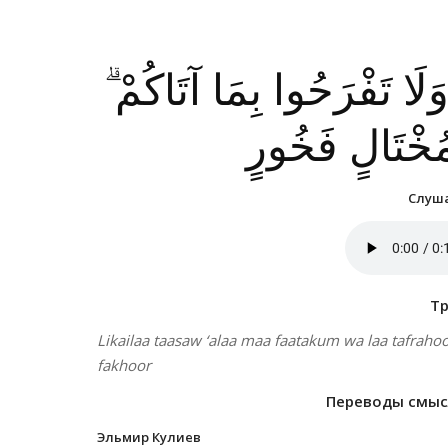
 وَلَا تَفْرَحُوا بِمَا آتَاكُمْ
 مُخْتَالٍ فَخُورٍ
Слуша
Т
Likailaa taasaw ‘alaa maa faatakum wa laa tafrah
fakhoor
Переводы смысл
Эльмир Кулиев