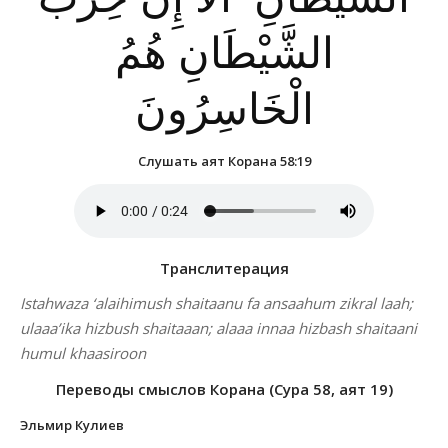
الشَّيْطَانِ هُمُ
الْخَاسِرُونَ
Слушать аят Корана 58:19
Транслитерация
Istahwaza ‘alaihimush shaitaanu fa ansaahum zikral laah;
ulaaa’ika hizbush shaitaaan; alaaa innaa hizbash shaitaani
humul khaasiroon
Переводы смыслов Корана (Сура 58, аят 19)
Эльмир Кулиев