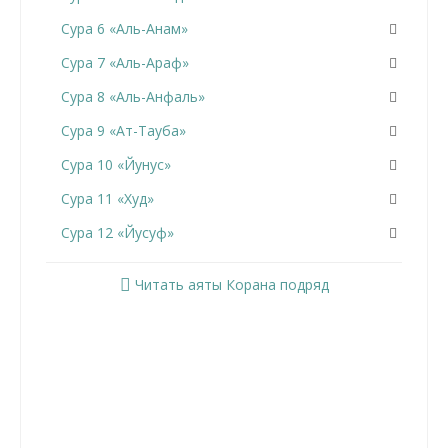
Сура 6 «Аль-Анам»
Сура 7 «Аль-Араф»
Сура 8 «Аль-Анфаль»
Сура 9 «Ат-Тауба»
Сура 10 «Йунус»
Сура 11 «Худ»
Сура 12 «Йусуф»
Сура 13 «Ар-Раад»
Читать аяты Корана подряд
Сура 14 «Ибрахим»
Сура 15 «Аль-Хиджр»
Сура 16 «Ан-Нахль»
Сура 17 «Аль-Исра»
Сура 18 «Аль-Кахф»