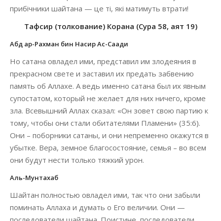
прибічники шайтана — це ті, які матимуть втрати!
Тафсир (толкование) Корана (Сура 58, аят 19)
Абд ар-Рахман бин Насир Ас-Саади
Но сатана овладел ими, представил им злодеяния в
прекрасном свете и заставил их предать забвению
память об Аллахе. А ведь именно сатана был их явным
супостатом, который не желает для них ничего, кроме
зла. Всевышний Аллах сказал: «Он зовет свою партию к
тому, чтобы они стали обитателями Пламени» (35:6).
Они – поборники сатаны, и они непременно окажутся в
убытке. Вера, земное благосостояние, семья – во всем
они будут нести только тяжкий урон.
Аль-Мунтахаб
Шайтан полностью овладел ими, так что они забыли
поминать Аллаха и думать о Его величии. Они —
последователи шайтана. Поистине, последователи