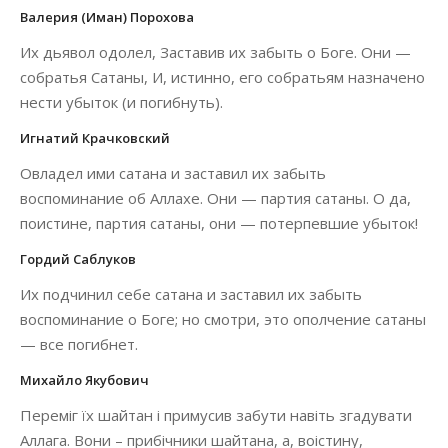
Валерия (Иман) Порохова
Их дьявол одолел, Заставив их забыть о Боге. Они —
собратья Сатаны, И, истинно, его собратьям назначено
нести убыток (и погибнуть).
Игнатий Крачковский
Овладел ими сатана и заставил их забыть
воспоминание об Аллахе. Они — партия сатаны. О да,
поистине, партия сатаны, они — потерпевшие убыток!
Гордий Саблуков
Их подчинил себе сатана и заставил их забыть
воспоминание о Боге; но смотри, это ополчение сатаны
— все погибнет.
Михайло Якубович
Переміг їх шайтан і примусив забути навіть згадувати
Аллага. Вони – прибічники шайтана, а, воістину,