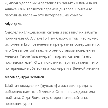
Дьявол одолел их и заставил их забыть о поминании
Аллаха. Они являются партией дьявола. Воистину,
партия дьявола — это потерпевшие убыток.
Абу Адель
Одолел их [лицемеров] сатана и заставил их забыть
поминание об Аллахе [о Нем Самом; о том, что нужно
исполнять Его повеления и прекратить совершать то,
что Он запретил] (так, что они оставили повеления
Аллаха). Такие [лицемеры] – партия сатаны (и его
последователи). О да, поистине, партия сатаны – это
потерпевшие убыток (в этом мире и в Вечной жизни)!
Магомед-Нури Османов
Шайтан овладел их [душами] и заставил предать
забвению память об Аллахе. Они — последователи
шайтана. О да! Воистину, сторонники шайтана,
понесшие урон.