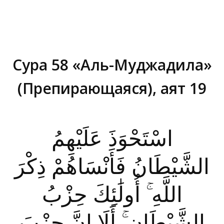
Сура 58 «Аль-Муджадила»
(Препирающаяся), аят 19
Вы здесь:
اسْتَحْوَذَ عَلَيْهِمُ
الشَّيْطَانُ فَأَنْسَاهُمْ ذِكْرَ
اللَّهِ ۚ أُولَٰئِكَ حِزْبُ
الشَّيْطَانِ ۚ أَلَا إِنَّ حِزْبَ