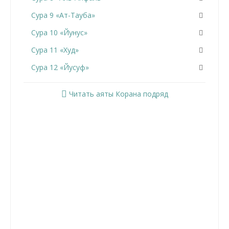
Сура 9 «Ат-Тауба»
Сура 10 «Йунус»
Сура 11 «Худ»
Сура 12 «Йусуф»
Сура 13 «Ар-Раад»
Читать аяты Корана подряд
Сура 14 «Ибрахим»
Сура 15 «Аль-Хиджр»
Сура 16 «Ан-Нахль»
Сура 17 «Аль-Исра»
Сура 18 «Аль-Кахф»
Сура 19 «Марьям»
Сура 20 «Та Ха»
Сура 21 «Аль-Анбийа»