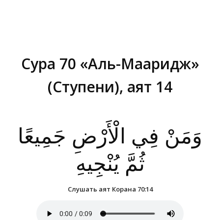
Сура 70 «Аль-Мааридж»
(Ступени), аят 14
Вы здесь:
وَمَنْ فِي الْأَرْضِ جَمِيعًا
ثُمَّ يُنْجِيهِ
Слушать аят Корана 70:14