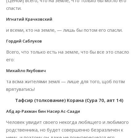
(Ценой) всего, что на земле, Что только бы могло его
спасти.
Игнатий Крачковский
и всеми, кто на земле, — лишь бы потом его спасли.
Гордий Саблуков
Всего, что только есть на земле, что бы все это спасло
его:
Михайло Якубович
та всіма жителями землі — лише для того, щоб потім
врятуватись!
Тафсир (толкование) Корана (Сура 70, аят 14)
Абд ар-Рахман бин Насир Ас-Саади
Человек увидит своего некогда любящего и любимого
родственника, но будет совершенно безразличен к
нему, и поэтому он даже не поинтересуется его