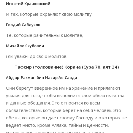
Игнатий Крачковский
И тех, которые охраняют свою молитву.
Гордий Саблуков
Те, которые рачительны к молитве,
Михайло Якубович
і які уважні до своїх молитов.
Тафсир (толкование) Корана (Сура 70, аят 34)
Абд ар-Рахман бин Насир Ас-Саади
Они берегут вверенное им на хранение и прилагают
усилия для того, чтобы выполнить свои обязательства
и данные обещания. Это относится ко всем
обязательствам, которые берет на себя человек. Это –
обеты, которые он дает своему Господу и о которых не
ведает никто, кроме Аллаха, тайны и ценности,
которые ему доверяют другие люди, а также