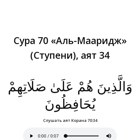
Сура 70 «Аль-Мааридж»
(Ступени), аят 34
Вы здесь:
وَالَّذِينَ هُمْ عَلَىٰ صَلَاتِهِمْ
يُحَافِظُونَ
Слушать аят Корана 70:34