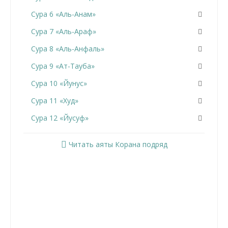
Сура 6 «Аль-Анам»
Сура 7 «Аль-Араф»
Сура 8 «Аль-Анфаль»
Сура 9 «Ат-Тауба»
Сура 10 «Йунус»
Сура 11 «Худ»
Сура 12 «Йусуф»
Сура 13 «Ар-Раад»
Читать аяты Корана подряд
Сура 14 «Ибрахим»
Сура 15 «Аль-Хиджр»
Сура 16 «Ан-Нахль»
Сура 17 «Аль-Исра»
Сура 18 «Аль-Кахф»