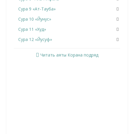
Сура 9 «Ат-Тауба»
Сура 10 «Йунус»
Сура 11 «Худ»
Сура 12 «Йусуф»
Сура 13 «Ар-Раад»
Читать аяты Корана подряд
Сура 14 «Ибрахим»
Сура 15 «Аль-Хиджр»
Сура 16 «Ан-Нахль»
Сура 17 «Аль-Исра»
Сура 18 «Аль-Кахф»
Сура 19 «Марьям»
Сура 20 «Та Ха»
Сура 21 «Аль-Анбийа»