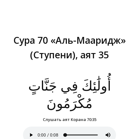
Сура 70 «Аль-Мааридж»
(Ступени), аят 35
Вы здесь:
أُولَٰئِكَ فِي جَنَّاتٍ
مُكْرَمُونَ
Слушать аят Корана 70:35