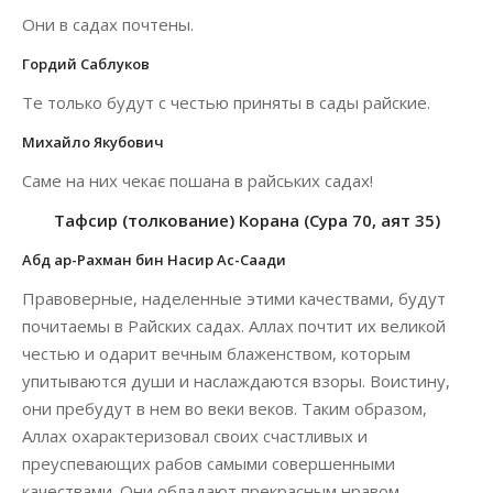
Они в садах почтены.
Гордий Саблуков
Те только будут с честью приняты в сады райские.
Михайло Якубович
Саме на них чекає пошана в райських садах!
Тафсир (толкование) Корана (Сура 70, аят 35)
Абд ар-Рахман бин Насир Ас-Саади
Правоверные, наделенные этими качествами, будут
почитаемы в Райских садах. Аллах почтит их великой
честью и одарит вечным блаженством, которым
упитываются души и наслаждаются взоры. Воистину,
они пребудут в нем во веки веков. Таким образом,
Аллах охарактеризовал своих счастливых и
преуспевающих рабов самыми совершенными
качествами. Они обладают прекрасным нравом,